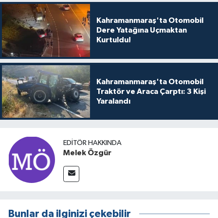
Kahramanmaraş'ta Otomobil
Dere Yatağına Uçmaktan
Kurtuldu!
Kahramanmaraş'ta Otomobil
Traktör ve Araca Çarptı: 3 Kişi
Yaralandı
EDITÖR HAKKINDA
Melek Özgür
Bunlar da ilginizi çekebilir