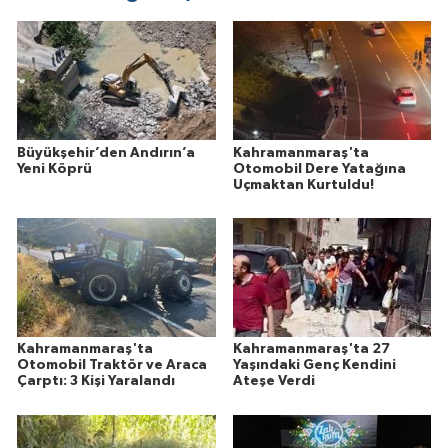
Büyükşehir’den Andırın’a
Kahramanmaraş'ta
Yeni Köprü
Otomobil Dere Yatağına
Uçmaktan Kurtuldu!
Kahramanmaraş'ta
Kahramanmaraş'ta 27
Otomobil Traktör ve Araca
Yaşındaki Genç Kendini
Çarptı: 3 Kişi Yaralandı
Ateşe Verdi