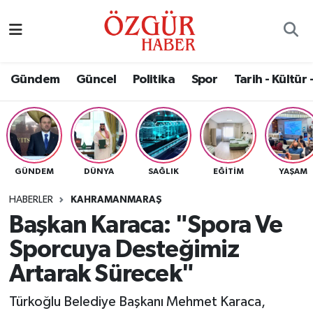
Alısveriş
MODA - GÜZELLİK
Nöbetçi Eczaneler
Gündem
Güncel
Politika
Spor
Tarih - Kültür 
Bilim / Teknoloji
Hava Durumu
Eğitim
Namaz Vakitleri
Ekonomi
Trafik Durumu
GÜNDEM
DÜNYA
SAĞLIK
EĞITIM
YAŞAM
Güncel
Süper Lig Puan Durumu ve Fikstür
HABERLER
KAHRAMANMARAŞ
Başkan Karaca: "Spora Ve
Gündem
Tüm Manşetler
Sporcuya Desteğimiz
Magazin
Son Dakika Haberleri
Artarak Sürecek"
Türkoğlu Belediye Başkanı Mehmet Karaca,
Politika
Haber Arşivi