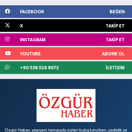
FACEBOOK
BEĞEN
X
TAKIP ET
INSTAGRAM
TAKIP ET
YOUTUBE
ABONE OL
+90 538 526 8973
İLETIŞIM
Özgür Haber, yepyeni temasıyla sizleri buluştururken, sadelik ve