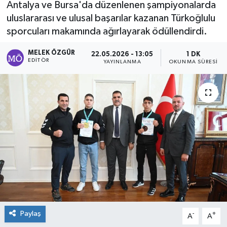
Antalya ve Bursa'da düzenlenen şampiyonalarda
uluslararası ve ulusal başarılar kazanan Türkoğlulu
Sağlık
sporcuları makamında ağırlayarak ödüllendirdi.
Spor
MELEK ÖZGÜR
22.05.2026 - 13:05
1 DK
EDITÖR
YAYINLANMA
OKUNMA SÜRESI
Tarih - Kültür - Sanat - Turizm
Yaşam
Paylaş
-
+
A
A