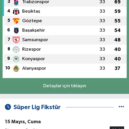
3
Trabzonspor
33
69
4
Beşiktaş
33
59
5
Göztepe
33
55
6
Başakşehir
33
54
7
Samsunspor
33
48
8
Rizespor
33
40
9
Konyaspor
33
40
10
Alanyaspor
33
37
Detaylar için tıklayın
Süper Lig Fikstür
15 Mayıs, Cuma