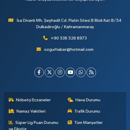
İsa Divanlı Mh. Şeyhadil Cd. Platin Sitesi B Blok Kat:8/54
Dulkadiroğlu / Kahramanmaraş
+90 538 526 8973
ozgurhaber@hotmail.com
Nöbetçi Eczaneler
Hava Durumu
Namaz Vakitleri
Trafik Durumu
Süper Lig Puan Durumu
Tüm Manşetler
ve Fikstür