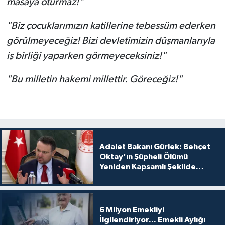
masaya oturmaz!"
"Biz çocuklarımızın katillerine tebessüm ederken
görülmeyeceğiz! Bizi devletimizin düşmanlarıyla
iş birliği yaparken görmeyeceksiniz!"
"Bu milletin hakemi millettir. Göreceğiz!"
Adalet Bakanı Gürlek: Behçet
Oktay'ın Şüpheli Ölümü
Yeniden Kapsamlı Şekilde
İncelenecek
6 Milyon Emekliyi
İlgilendiriyor... Emekli Aylığı