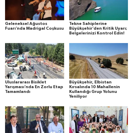
Geleneksel Ağustos
Tekne Sahiplerine
Fuarı’nda Madrigal Coşkusu
Büyükşehir’den Kritik Uyarı;
Belgelerinizi Kontrol Edin!
Uluslararası Bisiklet
Büyükşehir, Elbistan
Yarışması’nda En Zorlu Etap
Kırsalında 10 Mahallenin
Tamamlandı
Kullandığı Grup Yolunu
Yeniliyor