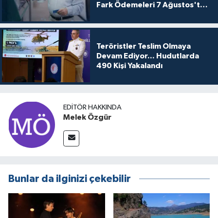
Fark Ödemeleri 7 Ağustos'ta
Hesaplarda
Teröristler Teslim Olmaya
Devam Ediyor... Hudutlarda
490 Kişi Yakalandı
EDITÖR HAKKINDA
Melek Özgür
Bunlar da ilginizi çekebilir