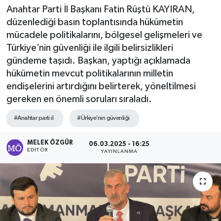
Anahtar Parti İl Başkanı Fatin Rüştü KAYIRAN,
Sağlık
düzenlediği basın toplantısında hükümetin
mücadele politikalarını, bölgesel gelişmeleri ve
Spor
Türkiye’nin güvenliği ile ilgili belirsizlikleri
gündeme taşıdı. Başkan, yaptığı açıklamada
Tarih - Kültür - Sanat - Turizm
hükümetin mevcut politikalarının milletin
endişelerini artırdığını belirterek, yöneltilmesi
Yaşam
gereken en önemli soruları sıraladı.
#Anahtar parti il
#Ürkiye’nin güvenliği
MELEK ÖZGÜR
06.03.2025 - 16:25
EDITÖR
YAYINLANMA