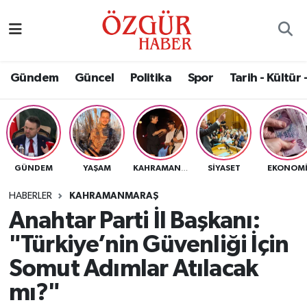
Alısveriş
MODA - GÜZELLİK
Nöbetçi Eczaneler
Gündem
Güncel
Politika
Spor
Tarih - Kültür 
Bilim / Teknoloji
Hava Durumu
Eğitim
Namaz Vakitleri
Ekonomi
Trafik Durumu
GÜNDEM
YAŞAM
SIYASET
EKONOM
KAHRAMANMARAŞ
Güncel
Süper Lig Puan Durumu ve Fikstür
HABERLER
KAHRAMANMARAŞ
Anahtar Parti İl Başkanı:
Gündem
Tüm Manşetler
"Türkiye’nin Güvenliği İçin
Magazin
Son Dakika Haberleri
Somut Adımlar Atılacak
mı?"
Politika
Haber Arşivi