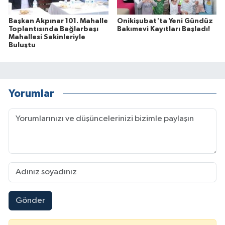
Başkan Akpınar 101. Mahalle
Onikişubat'ta Yeni Gündüz
Toplantısında Bağlarbaşı
Bakımevi Kayıtları Başladı!
Mahallesi Sakinleriyle
Buluştu
Yorumlar
Gönder