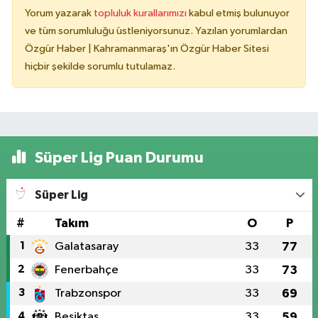
Yorum yazarak
topluluk kurallarımızı
kabul etmiş bulunuyor
ve tüm sorumluluğu üstleniyorsunuz. Yazılan yorumlardan
Özgür Haber | Kahramanmaraş'ın Özgür Haber Sitesi
hiçbir şekilde sorumlu tutulamaz.
Süper Lig Puan Durumu
Süper Lig
#
Takım
O
P
1
Galatasaray
33
77
2
Fenerbahçe
33
73
3
Trabzonspor
33
69
4
Beşiktaş
33
59