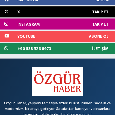
FACEBOOK
BEĞEN
X
TAKIP ET
INSTAGRAM
TAKIP ET
YOUTUBE
ABONE OL
+90 538 526 8973
İLETIŞIM
Özgür Haber, yepyeni temasıyla sizleri buluştururken, sadelik ve
modernizmi bir araya getiriyor. Şatafattan kaçınıyor ve insanlara
haber okuyabilecekleri bir altyapı sunuyor.