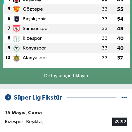
5
Göztepe
33
55
6
Başakşehir
33
54
7
Samsunspor
33
48
8
Rizespor
33
40
9
Konyaspor
33
40
10
Alanyaspor
33
37
Detaylar için tıklayın
Süper Lig Fikstür
15 Mayıs, Cuma
Rizespor - Beşiktaş
20:00