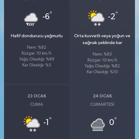
°
°
-6
-2
Hafif dondurucu yağmurlu
Orta kuvvetli veya yoğun ve
sağnak şeklinde kar
Nem: %82
Rüzgar: 10 km/h
Nem: %85
Yağış Olasılığı: %89
Rüzgar: 10 km/h
Kar Olasılığı: %5
Yağış Olasılığı: %82
Kar Olasılığı: %10
23 OCAK
24 OCAK
CUMA
CUMARTESI
°
°
-1
0