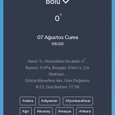
Bolu
Sağlık
°
0
Spor
Tarih - Kültür - Sanat - Turizm
07 Ağustos Cuma
06:00
Yaşam
°
Nem: %, Hissedilen Sıcaklık: 0
,
Basınç: 0 hPa, Rüzgar: 0 km/s, Çiy
Noktası: ,
Görüş Mesafesi: km, Gün Doğumu:
8:13, Gün Batımı: 17:56
Adana
Adıyaman
Afyonkarahisar
Ağrı
Aksaray
Amasya
Ankara