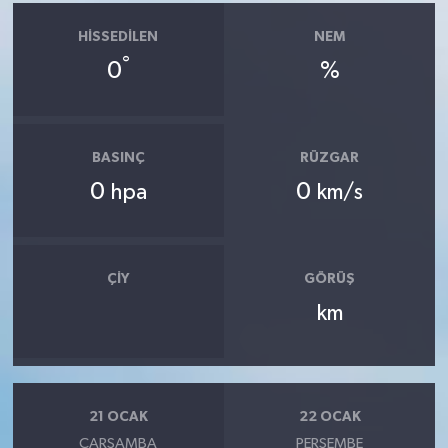
HISSEDILEN
NEM
°
0
%
BASINÇ
RÜZGAR
0
0
hpa
km/s
ÇIY
GÖRÜŞ
km
21 OCAK
22 OCAK
ÇARŞAMBA
PERŞEMBE