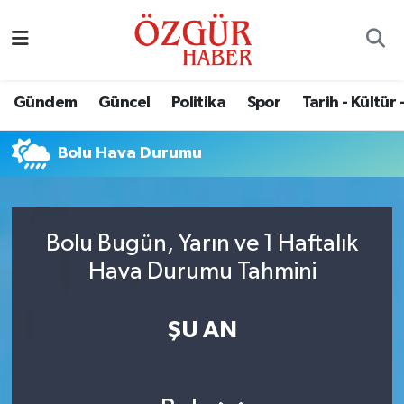
Alısveriş
MODA - GÜZELLİK
Nöbetçi Eczaneler
Gündem
Güncel
Politika
Spor
Tarih - Kültür 
Bilim / Teknoloji
Hava Durumu
Bolu Hava Durumu
Eğitim
Namaz Vakitleri
Ekonomi
Trafik Durumu
Bolu Bugün, Yarın ve 1 Haftalık
Güncel
Süper Lig Puan Durumu ve Fikstür
Hava Durumu Tahmini
Gündem
Tüm Manşetler
ŞU AN
Magazin
Son Dakika Haberleri
Politika
Haber Arşivi