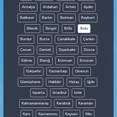
Antalya
Ardahan
Artvin
Aydın
Balıkesir
Bartın
Batman
Bayburt
Bilecik
Bingöl
Bitlis
Bolu
Burdur
Bursa
Çanakkale
Çankırı
Çorum
Denizli
Diyarbakır
Düzce
Edirne
Elazığ
Erzincan
Erzurum
Eskişehir
Gaziantep
Giresun
Gümüşhane
Hakkâri
Hatay
Iğdır
Isparta
İstanbul
İzmir
Kahramanmaraş
Karabük
Karaman
Kars
Kastamonu
Kayseri
Kilis