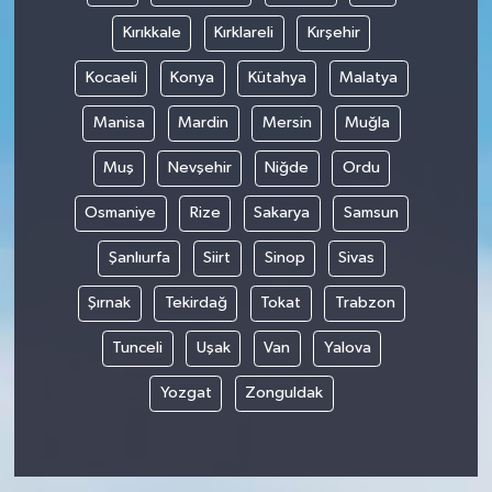
Kırıkkale
Kırklareli
Kırşehir
Kocaeli
Konya
Kütahya
Malatya
Manisa
Mardin
Mersin
Muğla
Muş
Nevşehir
Niğde
Ordu
Osmaniye
Rize
Sakarya
Samsun
Şanlıurfa
Siirt
Sinop
Sivas
Şırnak
Tekirdağ
Tokat
Trabzon
Tunceli
Uşak
Van
Yalova
Yozgat
Zonguldak