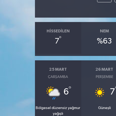
HISSEDILEN
NEM
°
7
%63
25 MART
26 MART
ÇARŞAMBA
PERŞEMBE
°
6
7
Bölgesel düzensiz yağmur
Güneşli
yağışlı