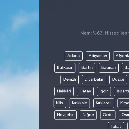
Sağlık
Spor
Nem: %63, Hissedilen S
Tarih - Kültür - Sanat - Turizm
Yaşam
Adana
Adıyaman
Afyonk
Balıkesir
Bartın
Batman
Ba
Denizli
Diyarbakır
Düzce
Hakkâri
Hatay
Iğdır
Ispart
Kilis
Kırıkkale
Kırklareli
Kırşe
Nevşehir
Niğde
Ordu
Osm
Tokat