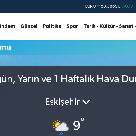
EURO
53,38690
%0.19
STERLİN
61,60380
%0.18
ündem
Güncel
Politika
Spor
Tarih - Kültür - Sanat 
G.ALTIN
6862,09000
%0.19
BİST100
14.598,00
%0
umu
BITCOIN
79.591,74
%-1.82
DOLAR
45,43620
%0.02
gün, Yarın ve 1 Haftalık Hava D
Eskişehir
°
9