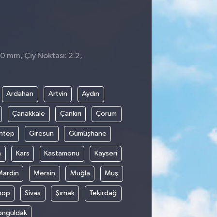
 0 mm, Çiy Noktası: 2.2,
0
Ardahan
Artvin
Aydın
Çanakkale
Çankırı
Çorum
ntep
Giresun
Gümüşhane
n
Kars
Kastamonu
Kayseri
Mardin
Mersin
Muğla
Muş
nop
Sivas
Şırnak
Tekirdağ
onguldak