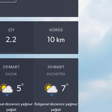
ÇIY
GÖRÜŞ
2.2
10
km
29 MART
30 MART
PAZAR
PAZARTESI
°
°
5
7
sel düzensiz yağmur
Bölgesel düzensiz yağmur
yağışlı
yağışlı