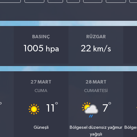
BASINÇ
RÜZGAR
1005
22
hpa
km/s
27 MART
28 MART
CUMA
CUMARTESI
°
°
°
11
7
Güneşli
Bölgesel düzensiz yağmur
Bölge
yağışlı