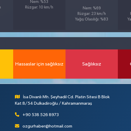
Nem: %53
h
Rüzgar: 10 km/h
Nem: %69
Rüzgar: 23 km/h
Yağış Olasılığı: %83
Ya
Hassaslar için sağlıksız
Sağlıksız
İsa Divanlı Mh. Şeyhadil Cd. Platin Sitesi B Blok
Kat:8/54 Dulkadiroğlu / Kahramanmaraş
+90 538 526 8973
ozgurhaber@hotmail.com