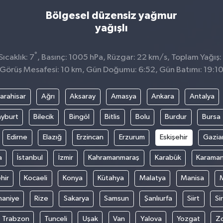
Bölgesel düzensiz yağmur
yağışlı
°
ıcaklık: 7
, Basınç: 1005 hPa, Rüzgar: 22 km/s, Toplam Yağış:
Görüş Mesafesi: 10 km, Gün Doğumu: 6:52, Gün Batımı: 19:1
arahisar
Ağrı
Aksaray
Amasya
Ankara
Antalya
yburt
Bilecik
Bingöl
Bitlis
Bolu
Burdur
Bursa
Edirne
Elazığ
Erzincan
Erzurum
Eskişehir
Gazia
a
İstanbul
İzmir
Kahramanmaraş
Karabük
Karama
hir
Kocaeli
Konya
Kütahya
Malatya
Manisa
aniye
Rize
Sakarya
Samsun
Şanlıurfa
Siirt
Si
Trabzon
Tunceli
Uşak
Van
Yalova
Yozgat
Z