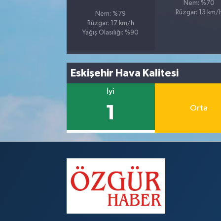
Nem: %70
Rüzgar: 13 km/
Nem: %79
Rüzgar: 17 km/h
Yağış Olasılığı: %90
Eskişehir Hava Kalitesi
İyi
1
Orta