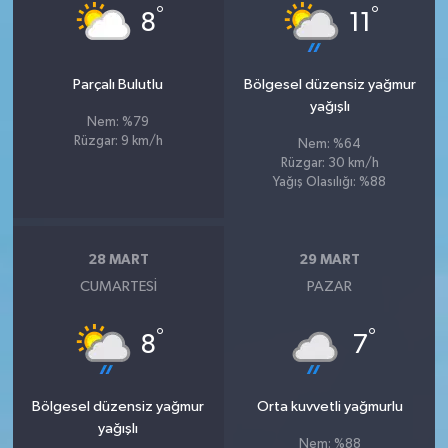
°
°
8
11
Parçalı Bulutlu
Bölgesel düzensiz yağmur
yağışlı
Nem: %79
Rüzgar: 9 km/h
Nem: %64
Rüzgar: 30 km/h
Yağış Olasılığı: %88
28 MART
29 MART
CUMARTESI
PAZAR
°
°
8
7
Bölgesel düzensiz yağmur
Orta kuvvetli yağmurlu
yağışlı
Nem: %88