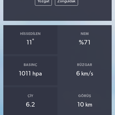
Yozgat
Zonguldak
HISSEDILEN
NEM
°
11
%71
BASINÇ
RÜZGAR
1011
6
hpa
km/s
ÇIY
GÖRÜŞ
6.2
10
km