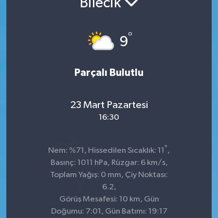
Bilecik
Sağlık
°
9
Spor
Tarih - Kültür - Sanat - Turizm
Parçalı Bulutlu
Yaşam
23 Mart Pazartesi
16:30
°
Nem: %71, Hissedilen Sıcaklık: 11
,
Basınç: 1011 hPa, Rüzgar: 6 km/s,
Toplam Yağış: 0 mm, Çiy Noktası:
6.2,
Görüş Mesafesi: 10 km, Gün
Doğumu: 7:01, Gün Batımı: 19:17