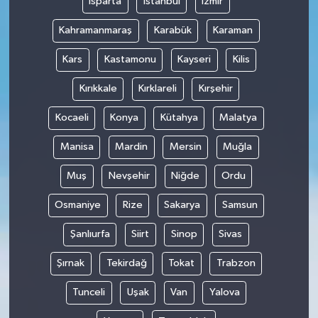
Isparta
İstanbul
İzmir
Kahramanmaraş
Karabük
Karaman
Kars
Kastamonu
Kayseri
Kilis
Kırıkkale
Kırklareli
Kırşehir
Kocaeli
Konya
Kütahya
Malatya
Manisa
Mardin
Mersin
Muğla
Muş
Nevşehir
Niğde
Ordu
Osmaniye
Rize
Sakarya
Samsun
Şanlıurfa
Siirt
Sinop
Sivas
Şırnak
Tekirdağ
Tokat
Trabzon
Tunceli
Uşak
Van
Yalova