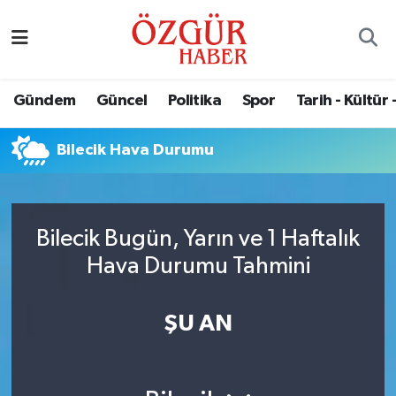
Alısveriş
MODA - GÜZELLİK
Nöbetçi Eczaneler
Gündem
Güncel
Politika
Spor
Tarih - Kültür 
Bilim / Teknoloji
Hava Durumu
Bilecik Hava Durumu
Eğitim
Namaz Vakitleri
Ekonomi
Trafik Durumu
Bilecik Bugün, Yarın ve 1 Haftalık
Güncel
Süper Lig Puan Durumu ve Fikstür
Hava Durumu Tahmini
Gündem
Tüm Manşetler
ŞU AN
Magazin
Son Dakika Haberleri
Politika
Haber Arşivi