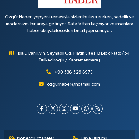
Özgür Haber, yepyeni temasıyla sizleri buluştururken, sadelik ve
modernizmi bir araya getiriyor. Şatafattan kaçınıyor ve insanlara
haber okuyabilecekleri bir altyapı sunuyor.
İsa Divanlı Mh. Şeyhadil Cd. Platin Sitesi B Blok Kat:8/54
Dulkadiroğlu / Kahramanmaraş
+90 538 526 8973
ozgurhaber@hotmail.com
Nöbetçi Eczaneler
Hava Durumu