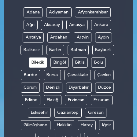
Adana
Adıyaman
Afyonkarahisar
Ağrı
Aksaray
Amasya
Ankara
Antalya
Ardahan
Artvin
Aydın
Balıkesir
Bartın
Batman
Bayburt
Bilecik
Bingöl
Bitlis
Bolu
Burdur
Bursa
Çanakkale
Çankırı
Çorum
Denizli
Diyarbakır
Düzce
Edirne
Elazığ
Erzincan
Erzurum
Eskişehir
Gaziantep
Giresun
Gümüşhane
Hakkâri
Hatay
Iğdır