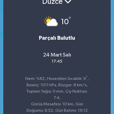
Düzce
Sağlık
°
10
Spor
Tarih - Kültür - Sanat - Turizm
Parçalı Bulutlu
Yaşam
24 Mart Salı
17:45
°
Nem: %82, Hissedilen Sıcaklık: 9
,
Basınç: 1011 hPa, Rüzgar: 8 km/s,
Toplam Yağış: 0 mm, Çiy Noktası:
7.4,
Görüş Mesafesi: 10 km, Gün
Doğumu: 6:52, Gün Batımı: 19:12