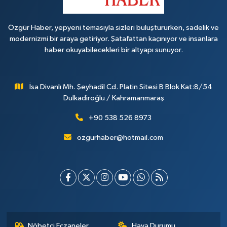
Özgür Haber, yepyeni temasıyla sizleri buluştururken, sadelik ve
modernizmi bir araya getiriyor. Şatafattan kaçınıyor ve insanlara
haber okuyabilecekleri bir altyapı sunuyor.
İsa Divanlı Mh. Şeyhadil Cd. Platin Sitesi B Blok Kat:8/54
Dulkadiroğlu / Kahramanmaraş
+90 538 526 8973
ozgurhaber@hotmail.com
Nöbetçi Eczaneler
Hava Durumu