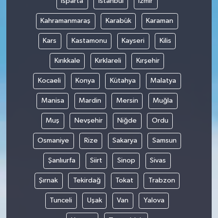
Isparta
İstanbul
İzmir
Kahramanmaraş
Karabük
Karaman
Kars
Kastamonu
Kayseri
Kilis
Kırıkkale
Kırklareli
Kırşehir
Kocaeli
Konya
Kütahya
Malatya
Manisa
Mardin
Mersin
Muğla
Muş
Nevşehir
Niğde
Ordu
Osmaniye
Rize
Sakarya
Samsun
Şanlıurfa
Siirt
Sinop
Sivas
Şırnak
Tekirdağ
Tokat
Trabzon
Tunceli
Uşak
Van
Yalova