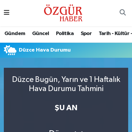
Alısveriş
MODA - GÜZELLİK
Nöbetçi Eczaneler
Gündem
Güncel
Politika
Spor
Tarih - Kültür 
Bilim / Teknoloji
Hava Durumu
Düzce Hava Durumu
Eğitim
Namaz Vakitleri
Ekonomi
Trafik Durumu
Düzce Bugün, Yarın ve 1 Haftalık
Güncel
Süper Lig Puan Durumu ve Fikstür
Hava Durumu Tahmini
Gündem
Tüm Manşetler
ŞU AN
Magazin
Son Dakika Haberleri
Politika
Haber Arşivi