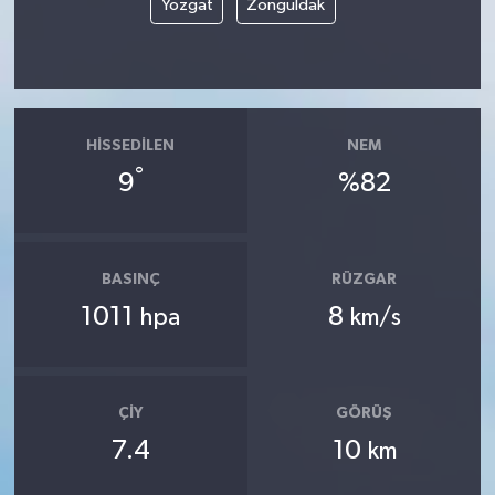
Yozgat
Zonguldak
HISSEDILEN
NEM
°
9
%82
BASINÇ
RÜZGAR
1011
8
hpa
km/s
ÇIY
GÖRÜŞ
7.4
10
km