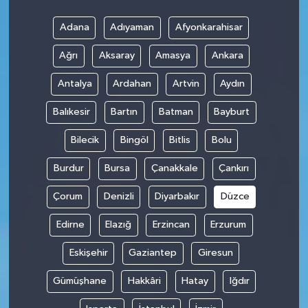
Adana
Adıyaman
Afyonkarahisar
Ağrı
Aksaray
Amasya
Ankara
Antalya
Ardahan
Artvin
Aydın
Balıkesir
Bartın
Batman
Bayburt
Bilecik
Bingöl
Bitlis
Bolu
Burdur
Bursa
Çanakkale
Çankırı
Çorum
Denizli
Diyarbakır
Düzce
Edirne
Elazığ
Erzincan
Erzurum
Eskişehir
Gaziantep
Giresun
Gümüşhane
Hakkâri
Hatay
Iğdır