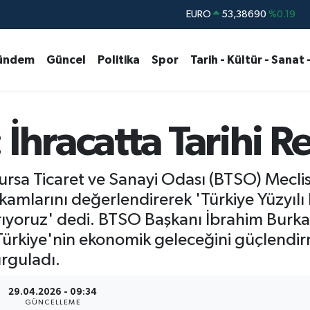
STERLİN
61,60380
%0.18
G.ALTIN
6862,09000
%0.19
ündem
Güncel
Politika
Spor
Tarih - Kültür - Sanat 
BİST100
14.598,00
%0
BITCOIN
79.591,74
%-1.82
DOLAR
45,43620
%0.02
İhracatta Tarihi R
EURO
53,38690
%0.19
rsa Ticaret ve Sanayi Odası (BTSO) Meclis
kamlarını değerlendirerek 'Türkiye Yüzyılı
rıyoruz' dedi. BTSO Başkanı İbrahim Burkay
ürkiye'nin ekonomik geleceğini güçlendirm
urguladı.
29.04.2026 - 09:34
GÜNCELLEME