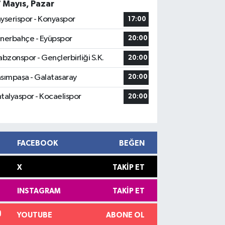
7 Mayıs, Pazar
yserispor - Konyaspor
17:00
nerbahçe - Eyüpspor
20:00
abzonspor - Gençlerbirliği S.K.
20:00
sımpaşa - Galatasaray
20:00
talyaspor - Kocaelispor
20:00
FACEBOOK
BEĞEN
X
TAKIP ET
INSTAGRAM
TAKIP ET
YOUTUBE
ABONE OL