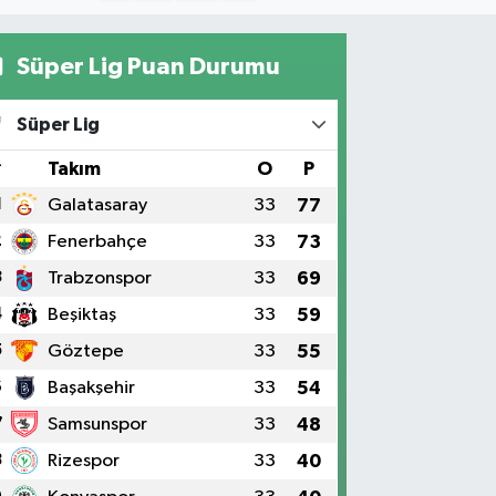
Süper Lig Puan Durumu
Süper Lig
#
Takım
O
P
1
Galatasaray
33
77
2
Fenerbahçe
33
73
3
Trabzonspor
33
69
4
Beşiktaş
33
59
5
Göztepe
33
55
6
Başakşehir
33
54
7
Samsunspor
33
48
8
Rizespor
33
40