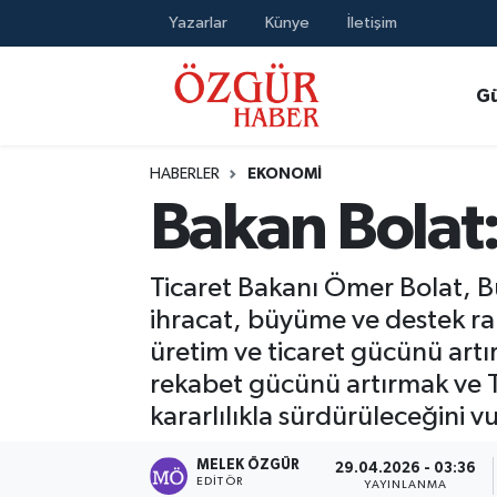
Yazarlar
Künye
İletişim
Alısveriş
MODA - GÜZELLİK
Nöbetçi Eczaneler
G
Bilim / Teknoloji
Hava Durumu
HABERLER
EKONOMI
Eğitim
Namaz Vakitleri
Bakan Bolat: 
Ekonomi
Trafik Durumu
Ticaret Bakanı Ömer Bolat, Bu
Güncel
Süper Lig Puan Durumu ve Fikstür
ihracat, büyüme ve destek ra
üretim ve ticaret gücünü artı
Gündem
Tüm Manşetler
rekabet gücünü artırmak ve T
kararlılıkla sürdürüleceğini v
Magazin
Son Dakika Haberleri
MELEK ÖZGÜR
29.04.2026 - 03:36
Politika
Haber Arşivi
EDITÖR
YAYINLANMA