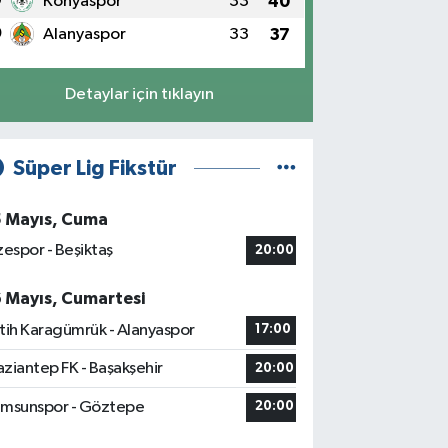
9
Konyaspor
33
40
0
Alanyaspor
33
37
Detaylar için tıklayın
Süper Lig Fikstür
5 Mayıs, Cuma
zespor - Beşiktaş
20:00
6 Mayıs, Cumartesi
tih Karagümrük - Alanyaspor
17:00
ziantep FK - Başakşehir
20:00
msunspor - Göztepe
20:00