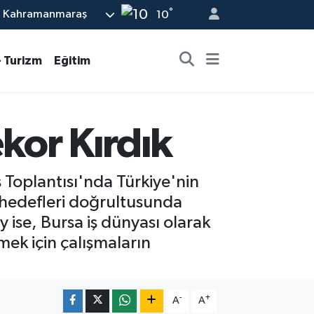
°
Kahramanmaraş
10
- Turizm
Eğitim
ekor Kırdık
 Toplantısı'nda Türkiye'nin
 hedefleri doğrultusunda
 ise, Bursa iş dünyası olarak
ek için çalışmaların
-
+
A
A