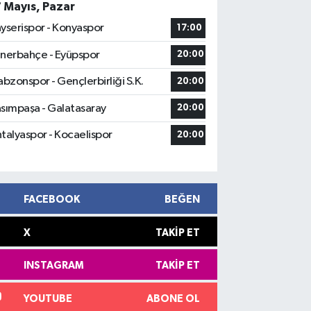
7 Mayıs, Pazar
yserispor - Konyaspor
17:00
nerbahçe - Eyüpspor
20:00
abzonspor - Gençlerbirliği S.K.
20:00
sımpaşa - Galatasaray
20:00
talyaspor - Kocaelispor
20:00
FACEBOOK
BEĞEN
X
TAKIP ET
INSTAGRAM
TAKIP ET
YOUTUBE
ABONE OL