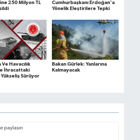
ine 250 Milyon TL
Cumhurbaşkanı Erdoğan'a
ildi
Yönelik Eleştirilere Tepki
Ve Havacılık
Bakan Gürlek: Yanlarına
e İhracattaki
Kalmayacak
ı Yükseliş Sürüyor