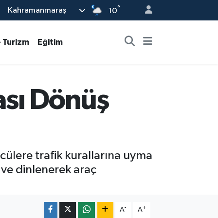
°
Kahramanmaraş
10
- Turizm
Eğitim
ası Dönüş
cülere trafik kurallarına uyma
 ve dinlenerek araç
-
+
A
A