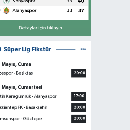
9
Konyaspor
33
40
0
Alanyaspor
33
37
Detaylar için tıklayın
Süper Lig Fikstür
5 Mayıs, Cuma
zespor - Beşiktaş
20:00
6 Mayıs, Cumartesi
tih Karagümrük - Alanyaspor
17:00
ziantep FK - Başakşehir
20:00
msunspor - Göztepe
20:00