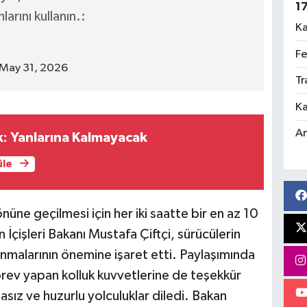
1
arını kullanın.:
Ka
Fe
May 31, 2026
Tr
Ka
An
: Yanlarına Kalmayacak
üle
nüne geçilmesi için her iki saatte bir en az 10
 İçişleri Bakanı Mustafa Çiftçi, sürücülerin
nmalarının önemine işaret etti. Paylaşımında
örev yapan kolluk kuvvetlerine de teşekkür
sız ve huzurlu yolculuklar diledi. Bakan