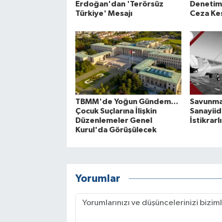
Erdoğan'dan 'Terörsüz
Denetim
Türkiye' Mesajı
Ceza Kes
TBMM'de Yoğun Gündem...
Savunma 
Çocuk Suçlarına İlişkin
Sanayiid
Düzenlemeler Genel
İstikrarl
Kurul'da Görüşülecek
Yorumlar