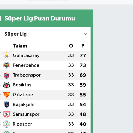
Süper Lig Puan Durumu
Süper Lig
#
Takım
O
P
1
Galatasaray
33
77
2
Fenerbahçe
33
73
3
Trabzonspor
33
69
4
Beşiktaş
33
59
5
Göztepe
33
55
6
Başakşehir
33
54
7
Samsunspor
33
48
8
Rizespor
33
40