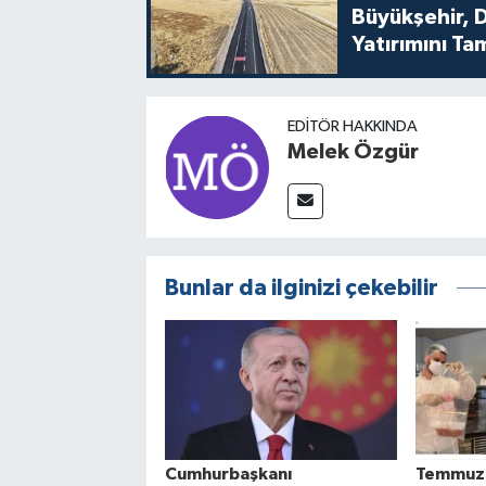
Büyükşehir, D
Yatırımını T
EDITÖR HAKKINDA
Melek Özgür
Bunlar da ilginizi çekebilir
Cumhurbaşkanı
Temmuz'