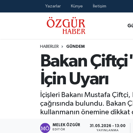
Yazarlar
Künye
İletişim
Alısveriş
MODA - GÜZELLİK
Nöbetçi Eczaneler
G
Bilim / Teknoloji
Hava Durumu
HABERLER
GÜNDEM
Eğitim
Namaz Vakitleri
Bakan Çiftç
Ekonomi
Trafik Durumu
İçin Uyarı
Güncel
Süper Lig Puan Durumu ve Fikstür
İçişleri Bakanı Mustafa Çiftç
Gündem
Tüm Manşetler
çağrısında bulundu. Bakan Çift
kullanmanın önemine dikkat ç
Magazin
Son Dakika Haberleri
MELEK ÖZGÜR
31.05.2026 - 13:00
Politika
Haber Arşivi
EDITÖR
YAYINLANMA