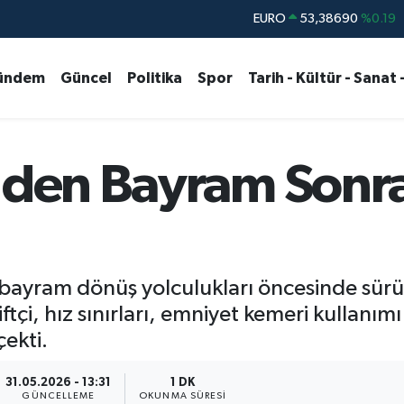
STERLİN
61,60380
%0.18
G.ALTIN
6862,09000
%0.19
ündem
Güncel
Politika
Spor
Tarih - Kültür - Sanat 
BİST100
14.598,00
%0
BITCOIN
79.591,74
%-1.82
DOLAR
45,43620
%0.02
i'den Bayram Sonr
i, bayram dönüş yolculukları öncesinde sürü
çi, hız sınırları, emniyet kemeri kullanımı
ekti.
31.05.2026 - 13:31
1 DK
GÜNCELLEME
OKUNMA SÜRESI