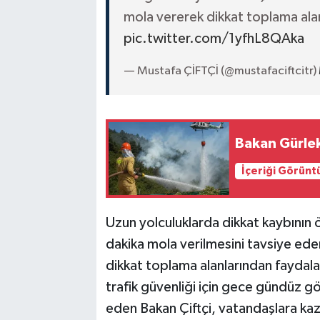
mola vererek dikkat toplama alanl
pic.twitter.com/1yfhL8QAka
— Mustafa ÇİFTÇİ (@mustafaciftcitr)
Bakan Gürlek
İçeriği Görünt
Uzun yolculuklarda dikkat kaybının ö
dakika mola verilmesini tavsiye eden
dikkat toplama alanlarından faydala
trafik güvenliği için gece gündüz g
eden Bakan Çiftçi, vatandaşlara kaza