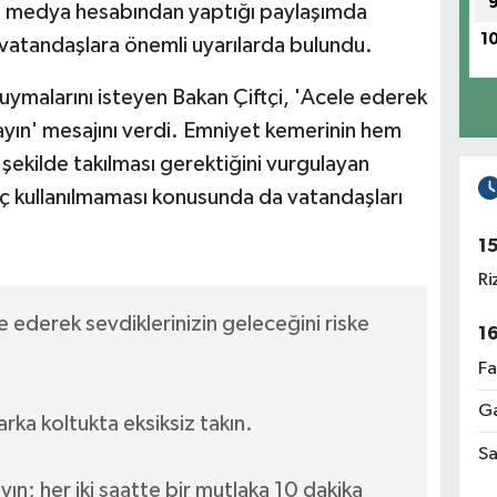
yal medya hesabından yaptığı paylaşımda
1
atandaşlara önemli uyarılarda bulundu.
 uymalarını isteyen Bakan Çiftçi, 'Acele ederek
mayın' mesajını verdi. Emniyet kemerinin hem
şekilde takılması gerektiğini vurgulayan
aç kullanılmaması konusunda da vatandaşları
1
Ri
le ederek sevdiklerinizin geleceğini riske
1
Fa
Ga
ka koltukta eksiksiz takın.
Sa
ın; her iki saatte bir mutlaka 10 dakika