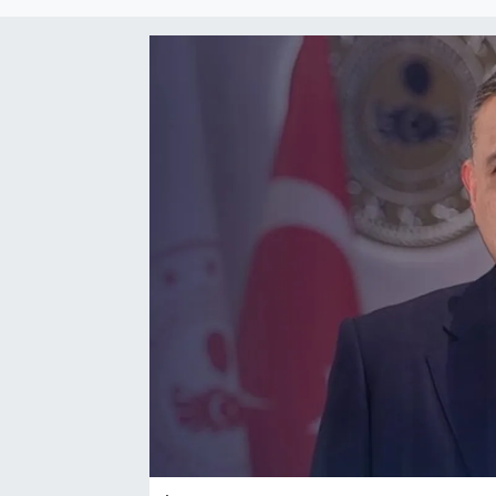
Sağlık
Spor
Tarih - Kültür - Sanat - Turizm
Yaşam