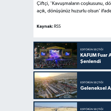
Çiftçi, 'Kavuşmaların coşkusunu, dö
açık, dönüşünüz huzurlu olsun' ifadel
Kaynak:
RSS
EDITÖRÜN SEÇTIĞI
KAFUM Fuar Al
Şenlendi
EDITÖRÜN SEÇTIĞI
Geleneksel A
EDITÖRÜN SEÇTIĞI