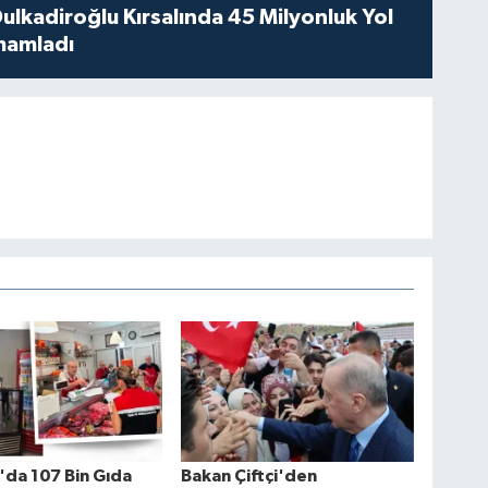
ulkadiroğlu Kırsalında 45 Milyonluk Yol
amamladı
da 107 Bin Gıda
Bakan Çiftçi'den