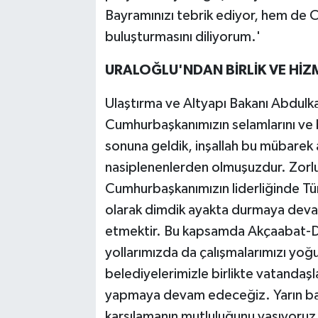
Bayramınızı tebrik ediyor, hem de Ce
buluşturmasını diliyorum.'
URALOĞLU'NDAN BİRLİK VE Hİ
Ulaştırma ve Altyapı Bakanı Abdulkad
Cumhurbaşkanımızın selamlarını ve 
sonuna geldik, inşallah bu mübarek
nasiplenenlerden olmuşuzdur. Zorlu
Cumhurbaşkanımızın liderliğinde Tür
olarak dimdik ayakta durmaya devam
etmektir. Bu kapsamda Akçaabat-Dü
yollarımızda da çalışmalarımızı yoğ
belediyelerimizle birlikte vatandaşl
yapmaya devam edeceğiz. Yarın ba
karşılamanın mutluluğunu yaşıyoruz.