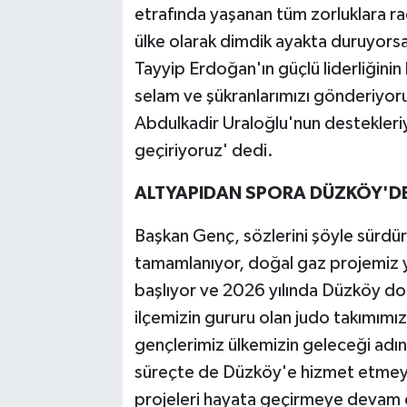
etrafında yaşanan tüm zorluklara rağ
ülke olarak dimdik ayakta duruyor
Tayyip Erdoğan'ın güçlü liderliğini
selam ve şükranlarımızı gönderiyoru
Abdulkadir Uraloğlu'nun destekleriy
geçiriyoruz' dedi.
ALTYAPIDAN SPORA DÜZKÖY'DE
Başkan Genç, sözlerini şöyle sürdür
tamamlanıyor, doğal gaz projemiz yin
başlıyor ve 2026 yılında Düzköy do
ilçemizin gururu olan judo takımımızın 
gençlerimiz ülkemizin geleceği adın
süreçte de Düzköy'e hizmet etmeye,
projeleri hayata geçirmeye devam