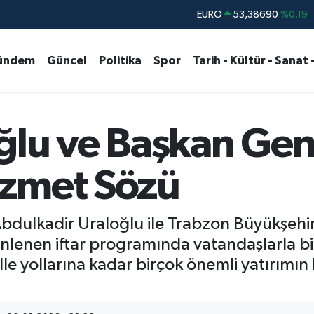
STERLİN
61,60380
%0.18
G.ALTIN
6862,09000
%0.19
ündem
Güncel
Politika
Spor
Tarih - Kültür - Sanat 
BİST100
14.598,00
%0
BITCOIN
79.591,74
%-1.82
DOLAR
45,43620
%0.02
ğlu ve Başkan Gen
EURO
53,38690
%0.19
zmet Sözü
Abdulkadir Uraloğlu ile Trabzon Büyükşeh
lenen iftar programında vatandaşlarla bir
 yollarına kadar birçok önemli yatırımın 