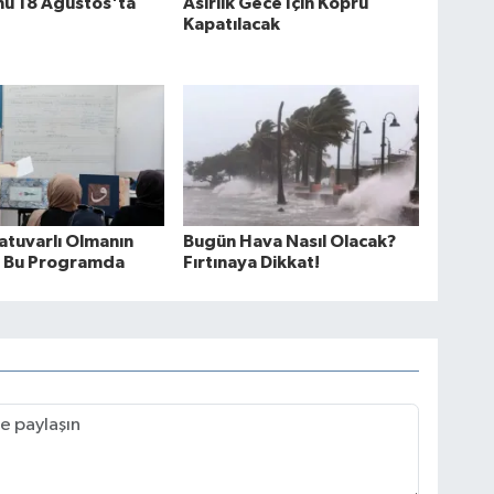
nu 18 Ağustos'ta
Asırlık Gece İçin Köprü
Kapatılacak
tuvarlı Olmanın
Bugün Hava Nasıl Olacak?
ı Bu Programda
Fırtınaya Dikkat!