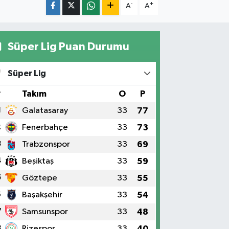
-
+
A
A
Süper Lig Puan Durumu
Süper Lig
#
Takım
O
P
1
Galatasaray
33
77
2
Fenerbahçe
33
73
3
Trabzonspor
33
69
4
Beşiktaş
33
59
5
Göztepe
33
55
6
Başakşehir
33
54
7
Samsunspor
33
48
8
Rizespor
33
40