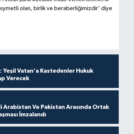
metli olan, birlik ve beraberliğimizdir' diye
: Yeşil Vatan'a Kastedenler Hukuk
p Verecek
di Arabistan Ve Pakistan Arasında Ortak
şması İmzalandı