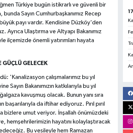
men Türkiye bugün istikrarlı ve güvenli bir
1
sa, bunda Sayın Cumhurbaşkanımız Recep
Ka
n büyük payı vardır. Kendisine Düzköy'den
z. Ayrıca Ulaştırma ve Altyapı Bakanımız
Fe
le ilçemizde önemli yatırımları hayata
Tr
Ka
 GÜÇLÜ GELECEK
An
dü: 'Kanalizasyon çalışmalarımız bu yıl
e Sayın Bakanımızın katkılarıyla bu yıl
ğalgaza kavuşmuş olacak. Bunun yanı sıra
başarılarıyla da iftihar ediyoruz. Pırıl pırıl
a bizlere umut veriyor. İnşallah önümüzdeki
 hemşehrilerimizin hayatını kolaylaştıracak
 edeceğiz. Bu vesileyle hem Ramazan