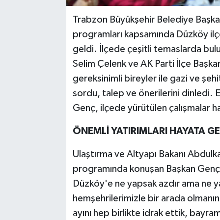
Trabzon Büyükşehir Belediye Başk
programları kapsamında Düzköy ilçes
geldi. İlçede çeşitli temaslarda b
Selim Çelenk ve AK Parti İlçe Başkan
gereksinimli bireyler ile gazi ve şehit
sordu, talep ve önerilerini dinledi.
Genç, ilçede yürütülen çalışmalar ha
ÖNEMLİ YATIRIMLARI HAYATA G
Ulaştırma ve Altyapı Bakanı Abdulkad
programında konuşan Başkan Genç, 
Düzköy'e ne yapsak azdır ama ne y
hemşehrilerimizle bir arada olmanı
ayını hep birlikte idrak ettik, bayr