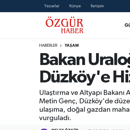
Yazarlar
Künye
İletişim
Alısveriş
MODA - GÜZELLİK
Nöbetçi Eczaneler
G
Bilim / Teknoloji
Hava Durumu
HABERLER
YAŞAM
Eğitim
Namaz Vakitleri
Bakan Uralo
Ekonomi
Trafik Durumu
Düzköy'e Hi
Güncel
Süper Lig Puan Durumu ve Fikstür
Ulaştırma ve Altyapı Bakanı 
Gündem
Tüm Manşetler
Metin Genç, Düzköy'de düzen
ulaşıma, doğal gazdan mahalle
Magazin
Son Dakika Haberleri
vurguladı.
Politika
Haber Arşivi