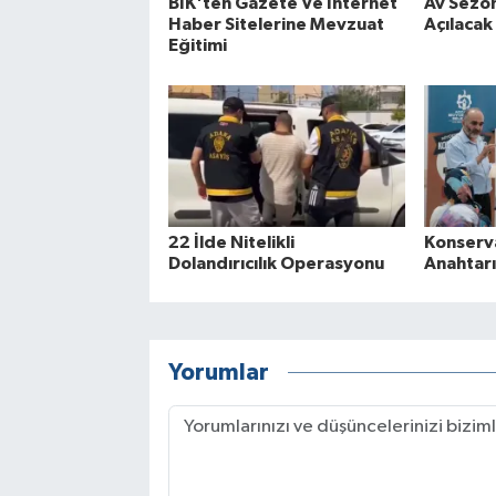
BİK'ten Gazete Ve İnternet
Av Sezo
Haber Sitelerine Mevzuat
Açılacak
Eğitimi
22 İlde Nitelikli
Konserva
Dolandırıcılık Operasyonu
Anahtar
Yorumlar