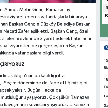
anı Ahmet Metin Genç, Ramazan ayı
1
ini ziyaret ederek vatandaşlarla bir araya
ulunan Başkan Genç'e Düzköy Belediye Başkanı
ı Necati Zafer eşlik etti. Başkan Genç, özel
 ailelerini evlerinde ziyaret ederek hatırılarını
 Esnaf ziyaretleri de gerçekleştiren Başkan
kkında vatandaşlara bilgi verdi.
1
EÇİRİYORUZ
Ri
ir Uraloğlu'nun da katıldığı iftar
1
'Seçim döneminde de ifade ettiğimiz gibi
Fa
apsak yakışır. Bugün Haçka'da
Ga
n mutluluğunu yaşıyoruz. Çok şükür Ramazan
ama kavuşmanın sevincini yaşıyoruz. Ülkemizin
Sa