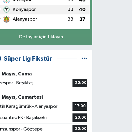
9
Konyaspor
33
40
0
Alanyaspor
33
37
Detaylar için tıklayın
Süper Lig Fikstür
5 Mayıs, Cuma
zespor - Beşiktaş
20:00
6 Mayıs, Cumartesi
tih Karagümrük - Alanyaspor
17:00
ziantep FK - Başakşehir
20:00
msunspor - Göztepe
20:00