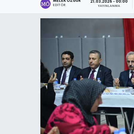
MELEK ÖZGÜR
21.03.2026 - 00:00
EDITÖR
YAYINLANMA
Sağlık
Spor
Tarih - Kültür - Sanat - Turizm
Yaşam