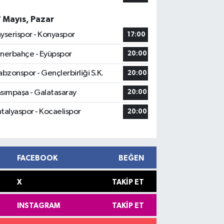
7 Mayıs, Pazar
yserispor - Konyaspor
17:00
nerbahçe - Eyüpspor
20:00
abzonspor - Gençlerbirliği S.K.
20:00
sımpaşa - Galatasaray
20:00
talyaspor - Kocaelispor
20:00
FACEBOOK
BEĞEN
X
TAKIP ET
INSTAGRAM
TAKIP ET