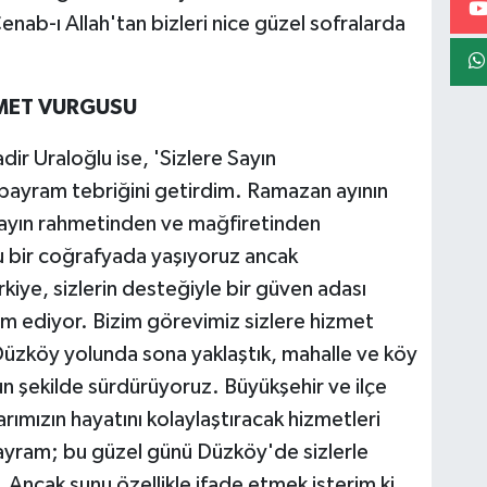
nab-ı Allah'tan bizleri nice güzel sofralarda
ZMET VURGUSU
ir Uraloğlu ise, 'Sizlere Sayın
bayram tebriğini getirdim. Ramazan ayının
 ayın rahmetinden ve mağfiretinden
 bir coğrafyada yaşıyoruz ancak
kiye, sizlerin desteğiyle bir güven adası
 ediyor. Bizim görevimiz sizlere hizmet
zköy yolunda sona yaklaştık, mahalle ve köy
un şekilde sürdürüyoruz. Büyükşehir ve ilçe
arımızın hayatını kolaylaştıracak hizmetleri
yram; bu güzel günü Düzköy'de sizlerle
 Ancak şunu özellikle ifade etmek isterim ki