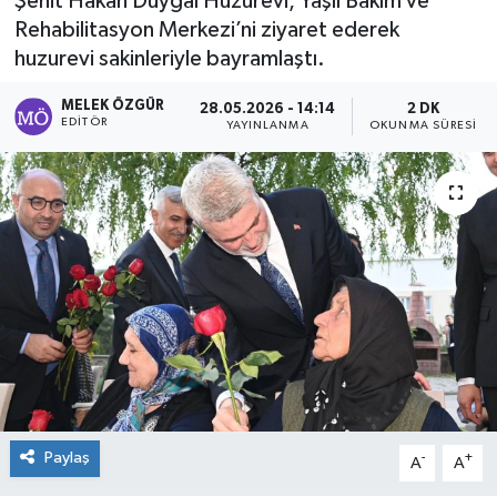
Şehit Hakan Duyğal Huzurevi, Yaşlı Bakım ve
Rehabilitasyon Merkezi’ni ziyaret ederek
Sağlık
huzurevi sakinleriyle bayramlaştı.
Spor
MELEK ÖZGÜR
28.05.2026 - 14:14
2 DK
EDITÖR
YAYINLANMA
OKUNMA SÜRESI
Tarih - Kültür - Sanat - Turizm
Yaşam
Paylaş
-
+
A
A