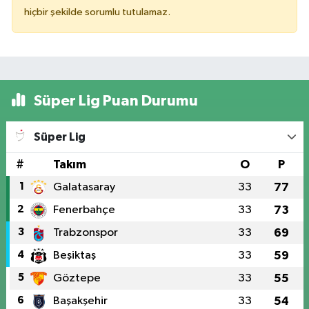
hiçbir şekilde sorumlu tutulamaz.
Süper Lig Puan Durumu
Süper Lig
#
Takım
O
P
1
Galatasaray
33
77
2
Fenerbahçe
33
73
3
Trabzonspor
33
69
4
Beşiktaş
33
59
5
Göztepe
33
55
6
Başakşehir
33
54