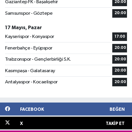
Gaziantep FK - Başakşehir
20:00
Samsunspor - Göztepe
20:00
17 Mayıs, Pazar
Kayserispor - Konyaspor
17:00
Fenerbahçe - Eyüpspor
20:00
Trabzonspor - Gençlerbirliği S.K.
20:00
Kasımpaşa - Galatasaray
20:00
Antalyaspor - Kocaelispor
20:00
FACEBOOK
BEĞEN
X
TAKIP ET