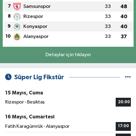
7
Samsunspor
33
48
8
Rizespor
33
40
9
Konyaspor
33
40
10
Alanyaspor
33
37
Detaylar için tıklayın
Süper Lig Fikstür
15 Mayıs, Cuma
Rizespor - Beşiktaş
20:00
16 Mayıs, Cumartesi
Fatih Karagümrük - Alanyaspor
17:00