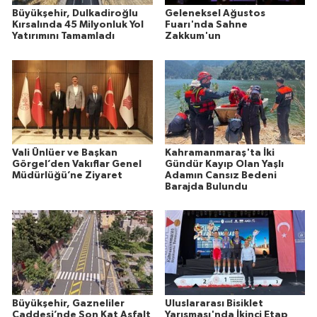
Büyükşehir, Dulkadiroğlu
Geleneksel Ağustos
Kırsalında 45 Milyonluk Yol
Fuarı'nda Sahne
Yatırımını Tamamladı
Zakkum'un
Vali Ünlüer ve Başkan
Kahramanmaraş'ta İki
Görgel’den Vakıflar Genel
Gündür Kayıp Olan Yaşlı
Müdürlüğü’ne Ziyaret
Adamın Cansız Bedeni
Barajda Bulundu
Büyükşehir, Gazneliler
Uluslararası Bisiklet
Caddesi’nde Son Kat Asfalt
Yarışması'nda İkinci Etap