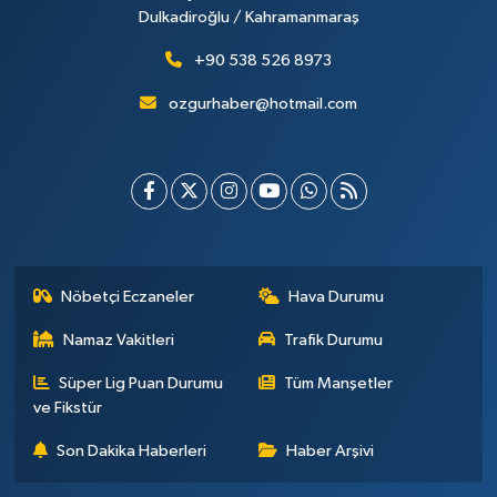
Dulkadiroğlu / Kahramanmaraş
+90 538 526 8973
ozgurhaber@hotmail.com
Nöbetçi Eczaneler
Hava Durumu
Namaz Vakitleri
Trafik Durumu
Süper Lig Puan Durumu
Tüm Manşetler
ve Fikstür
Son Dakika Haberleri
Haber Arşivi