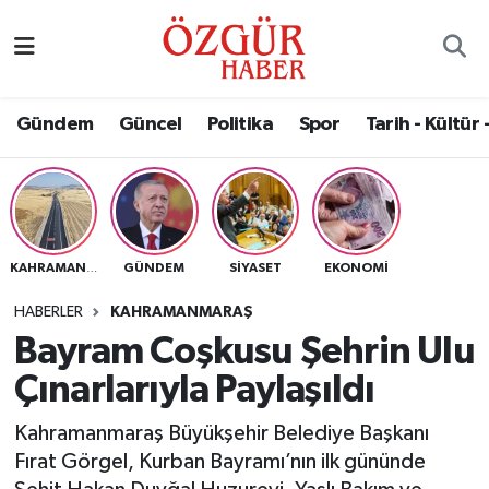
Alısveriş
MODA - GÜZELLİK
Nöbetçi Eczaneler
Gündem
Güncel
Politika
Spor
Tarih - Kültür 
Bilim / Teknoloji
Hava Durumu
Eğitim
Namaz Vakitleri
Ekonomi
Trafik Durumu
GÜNDEM
SIYASET
EKONOMI
KAHRAMANMARAŞ
Güncel
Süper Lig Puan Durumu ve Fikstür
HABERLER
KAHRAMANMARAŞ
Bayram Coşkusu Şehrin Ulu
Gündem
Tüm Manşetler
Çınarlarıyla Paylaşıldı
Magazin
Son Dakika Haberleri
Kahramanmaraş Büyükşehir Belediye Başkanı
Fırat Görgel, Kurban Bayramı’nın ilk gününde
Politika
Haber Arşivi