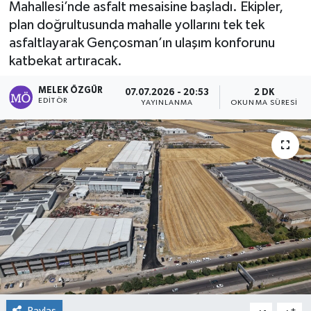
Mahallesi’nde asfalt mesaisine başladı. Ekipler,
plan doğrultusunda mahalle yollarını tek tek
Sağlık
asfaltlayarak Gençosman’ın ulaşım konforunu
katbekat artıracak.
Spor
MELEK ÖZGÜR
07.07.2026 - 20:53
2 DK
Tarih - Kültür - Sanat - Turizm
EDITÖR
YAYINLANMA
OKUNMA SÜRESI
Yaşam
Paylaş
-
+