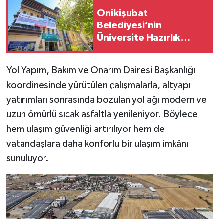
Onikişubat
Belediyesi’nin
Üniversite Hazırlık
Kursu başvurularında
son gün 7 Ağustos
Yol Yapım, Bakım ve Onarım Dairesi Başkanlığı
koordinesinde yürütülen çalışmalarla, altyapı
yatırımları sonrasında bozulan yol ağı modern ve
uzun ömürlü sıcak asfaltla yenileniyor. Böylece
hem ulaşım güvenliği artırılıyor hem de
vatandaşlara daha konforlu bir ulaşım imkânı
sunuluyor.