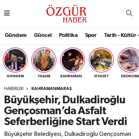
Alısveriş
MODA - GÜZELLİK
Nöbetçi Eczaneler
Gündem
Güncel
Politika
Spor
Tarih - Kültür 
Bilim / Teknoloji
Hava Durumu
Eğitim
Namaz Vakitleri
Ekonomi
Trafik Durumu
GÜNDEM
YAŞAM
SIYASET
EKONOM
KAHRAMANMARAŞ
Güncel
Süper Lig Puan Durumu ve Fikstür
HABERLER
KAHRAMANMARAŞ
Büyükşehir, Dulkadiroğlu
Gündem
Tüm Manşetler
Gençosman’da Asfalt
Magazin
Son Dakika Haberleri
Seferberliğine Start Verdi
Büyükşehir Belediyesi, Dulkadiroğlu Gençosman
Politika
Haber Arşivi