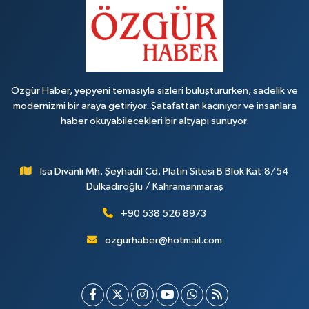
Özgür Haber, yepyeni temasıyla sizleri buluştururken, sadelik ve
modernizmi bir araya getiriyor. Şatafattan kaçınıyor ve insanlara
haber okuyabilecekleri bir altyapı sunuyor.
İsa Divanlı Mh. Şeyhadil Cd. Platin Sitesi B Blok Kat:8/54
Dulkadiroğlu / Kahramanmaraş
+90 538 526 8973
ozgurhaber@hotmail.com