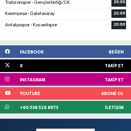
Trabzonspor - Gençlerbirliği S.K.
20:00
Kasımpaşa - Galatasaray
20:00
Antalyaspor - Kocaelispor
20:00
FACEBOOK
BEĞEN
X
TAKIP ET
INSTAGRAM
TAKIP ET
YOUTUBE
ABONE OL
+90 538 526 8973
İLETIŞIM