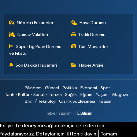
Nöbetçi Eczaneler
Hava Durumu
Namaz Vakitleri
Trafik Durumu
Süper Lig Puan Durumu
Tüm Manşetler
ve Fikstür
Son Dakika Haberleri
Haber Arşivi
Gündem
Güncel
Politika
Ekonomi
Spor
Tarih - Kültür - Sanat - Turizm
Sağlık
Eğitim
Yaşam
Magazin
Bilim / Teknoloji
Gizlilik Sözleşmesi
İletişim
Haber Yazılımı:
TE Bilişim
En iyi site deneyimi sağlamak için çerezlerden
faydalanıyoruz. Detaylar için lütfen tıklayın.
Tamam