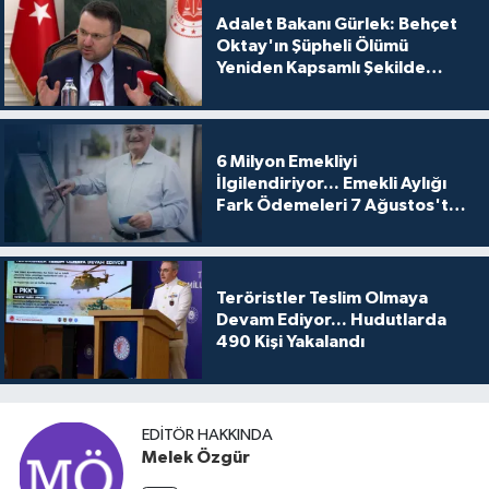
Adalet Bakanı Gürlek: Behçet
Oktay'ın Şüpheli Ölümü
Yeniden Kapsamlı Şekilde
İncelenecek
6 Milyon Emekliyi
İlgilendiriyor... Emekli Aylığı
Fark Ödemeleri 7 Ağustos'ta
Hesaplarda
Teröristler Teslim Olmaya
Devam Ediyor... Hudutlarda
490 Kişi Yakalandı
EDITÖR HAKKINDA
Melek Özgür