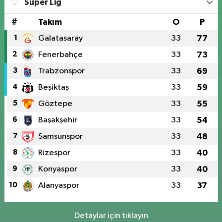
Süper Lig
#
Takım
O
P
1
Galatasaray
33
77
2
Fenerbahçe
33
73
3
Trabzonspor
33
69
4
Beşiktaş
33
59
5
Göztepe
33
55
6
Başakşehir
33
54
7
Samsunspor
33
48
8
Rizespor
33
40
9
Konyaspor
33
40
10
Alanyaspor
33
37
Detaylar için tıklayın