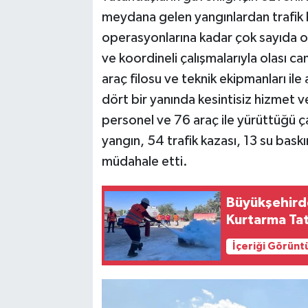
meydana gelen yangınlardan trafik k
operasyonlarına kadar çok sayıda ol
ve koordineli çalışmalarıyla olası c
araç filosu ve teknik ekipmanları ile
dört bir yanında kesintisiz hizmet v
personel ve 76 araç ile yürüttüğü 
yangın, 54 trafik kazası, 13 su bask
müdahale etti.
Büyükşehird
Kurtarma Tat
İçeriği Görünt