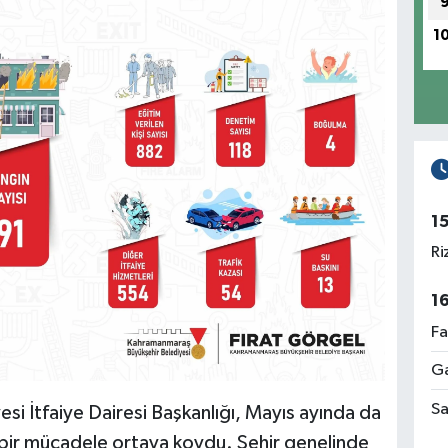
1
1
Ri
1
Fa
Ga
Sa
i İtfaiye Dairesi Başkanlığı, Mayıs ayında da
li bir mücadele ortaya koydu. Şehir genelinde