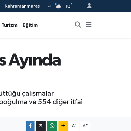
°
Kahramanmaraş
10
- Turizm
Eğitim
s Ayında
rüttüğü çalışmalar
 boğulma ve 554 diğer itfai
-
+
A
A