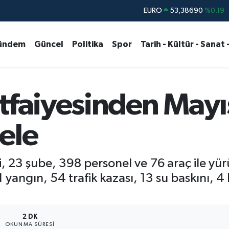
STERLİN
61,60380
%0.18
G.ALTIN
6862,09000
%0.19
ündem
Güncel
Politika
Spor
Tarih - Kültür - Sanat 
BİST100
14.598,00
%0
BITCOIN
79.591,74
%-1.82
DOLAR
45,43620
%0.02
İtfaiyesinden Mayı
EURO
53,38690
%0.19
ele
si, 23 şube, 398 personel ve 76 araç ile yü
angın, 54 trafik kazası, 13 su baskını, 4
2 DK
OKUNMA SÜRESI