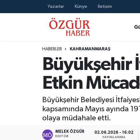
Yazarlar
Künye
İletişim
Alısveriş
MODA - GÜZELLİK
Nöbetçi Eczaneler
G
Bilim / Teknoloji
Hava Durumu
HABERLER
KAHRAMANMARAŞ
Eğitim
Namaz Vakitleri
Büyükşehir 
Ekonomi
Trafik Durumu
Etkin Mücad
Güncel
Süper Lig Puan Durumu ve Fikstür
Büyükşehir Belediyesi İtfaiye
Gündem
Tüm Manşetler
kapsamında Mayıs ayında 191 y
olaya müdahale etti.
Magazin
Son Dakika Haberleri
MELEK ÖZGÜR
02.06.2026 - 16:02
Politika
Haber Arşivi
EDITÖR
YAYINLANMA