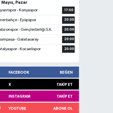
7 Mayıs, Pazar
yserispor - Konyaspor
17:00
nerbahçe - Eyüpspor
20:00
abzonspor - Gençlerbirliği S.K.
20:00
sımpaşa - Galatasaray
20:00
talyaspor - Kocaelispor
20:00
FACEBOOK
BEĞEN
X
TAKIP ET
INSTAGRAM
TAKIP ET
YOUTUBE
ABONE OL