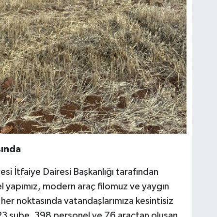
şında
i İtfaiye Dairesi Başkanlığı tarafından
l yapımız, modern araç filomuz ve yaygın
her noktasında vatandaşlarımıza kesintisiz
3 şube, 398 personel ve 76 araçtan oluşan