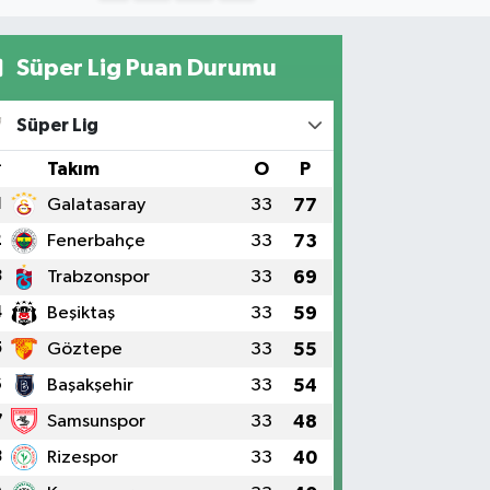
Süper Lig Puan Durumu
Süper Lig
#
Takım
O
P
1
Galatasaray
33
77
2
Fenerbahçe
33
73
3
Trabzonspor
33
69
4
Beşiktaş
33
59
5
Göztepe
33
55
6
Başakşehir
33
54
7
Samsunspor
33
48
8
Rizespor
33
40