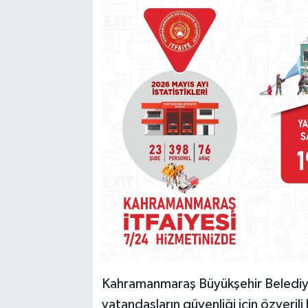
Kahramanmaraş Büyükşehir Belediyes
vatandaşların güvenliği için özveri