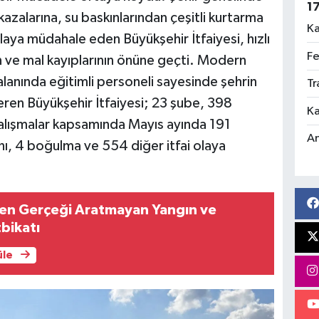
1
azalarına, su baskınlarından çeşitli kurtarma
Ka
aya müdahale eden Büyükşehir İtfaiyesi, hızlı
Fe
an ve mal kayıplarının önüne geçti. Modern
 alanında eğitimli personeli sayesinde şehrin
Tr
eren Büyükşehir İtfaiyesi; 23 şube, 398
Ka
çalışmalar kapsamında Mayıs ayında 191
An
ını, 4 boğulma ve 554 diğer itfai olaya
en Gerçeği Aratmayan Yangın ve
bikatı
üle