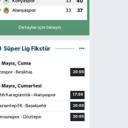
9
Konyaspor
33
40
0
Alanyaspor
33
37
Detaylar için tıklayın
Süper Lig Fikstür
5 Mayıs, Cuma
zespor - Beşiktaş
20:00
6 Mayıs, Cumartesi
tih Karagümrük - Alanyaspor
17:00
ziantep FK - Başakşehir
20:00
msunspor - Göztepe
20:00