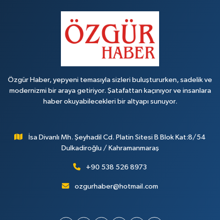
Özgür Haber, yepyeni temasıyla sizleri buluştururken, sadelik ve
modernizmi bir araya getiriyor. Şatafattan kaçınıyor ve insanlara
haber okuyabilecekleri bir altyapı sunuyor.
İsa Divanlı Mh. Şeyhadil Cd. Platin Sitesi B Blok Kat:8/54
Dulkadiroğlu / Kahramanmaraş
+90 538 526 8973
ozgurhaber@hotmail.com