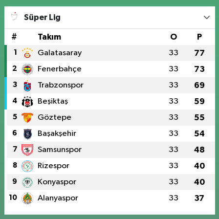
Süper Lig
#
Takım
O
P
1
Galatasaray
33
77
2
Fenerbahçe
33
73
3
Trabzonspor
33
69
4
Beşiktaş
33
59
5
Göztepe
33
55
6
Başakşehir
33
54
7
Samsunspor
33
48
8
Rizespor
33
40
9
Konyaspor
33
40
10
Alanyaspor
33
37