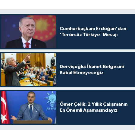
Cumhurbaşkanı Erdoğan'dan
'Terörsüz Türkiye' Mesajı
Dervişoğlu: İhanet Belgesini
Kabul Etmeyeceğiz
Ömer Çelik: 2 Yıllık Çalışmanın
En Önemli Aşamasındayız