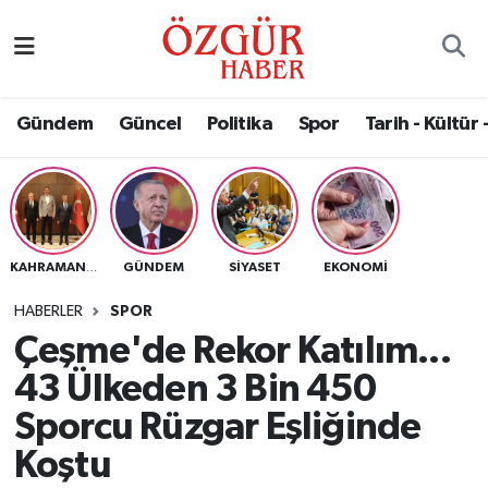
Alısveriş
MODA - GÜZELLİK
Nöbetçi Eczaneler
Gündem
Güncel
Politika
Spor
Tarih - Kültür 
Bilim / Teknoloji
Hava Durumu
Eğitim
Namaz Vakitleri
Ekonomi
Trafik Durumu
GÜNDEM
SIYASET
EKONOMI
KAHRAMANMARAŞ
Güncel
Süper Lig Puan Durumu ve Fikstür
HABERLER
SPOR
Çeşme'de Rekor Katılım...
Gündem
Tüm Manşetler
43 Ülkeden 3 Bin 450
Magazin
Son Dakika Haberleri
Sporcu Rüzgar Eşliğinde
Koştu
Politika
Haber Arşivi