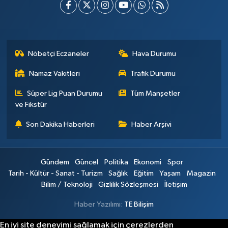
Nöbetçi Eczaneler
Hava Durumu
Namaz Vakitleri
Trafik Durumu
Süper Lig Puan Durumu
Tüm Manşetler
ve Fikstür
Son Dakika Haberleri
Haber Arşivi
Gündem
Güncel
Politika
Ekonomi
Spor
Tarih - Kültür - Sanat - Turizm
Sağlık
Eğitim
Yaşam
Magazin
Bilim / Teknoloji
Gizlilik Sözleşmesi
İletişim
Haber Yazılımı:
TE Bilişim
En iyi site deneyimi sağlamak için çerezlerden