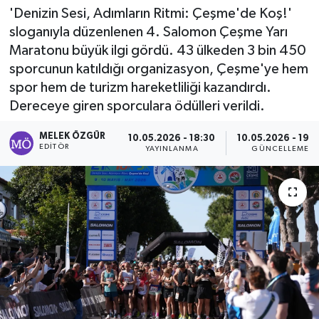
'Denizin Sesi, Adımların Ritmi: Çeşme'de Koş!'
Sağlık
sloganıyla düzenlenen 4. Salomon Çeşme Yarı
Maratonu büyük ilgi gördü. 43 ülkeden 3 bin 450
Spor
sporcunun katıldığı organizasyon, Çeşme'ye hem
spor hem de turizm hareketliliği kazandırdı.
Tarih - Kültür - Sanat - Turizm
Dereceye giren sporculara ödülleri verildi.
Yaşam
MELEK ÖZGÜR
10.05.2026 - 18:30
10.05.2026 - 19:2
EDITÖR
YAYINLANMA
GÜNCELLEME