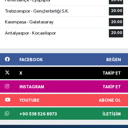
Fenerbahçe - Eyüpspor
20:00
Trabzonspor - Gençlerbirliği S.K.
20:00
Kasımpaşa - Galatasaray
20:00
Antalyaspor - Kocaelispor
20:00
FACEBOOK
BEĞEN
X
TAKIP ET
INSTAGRAM
TAKIP ET
YOUTUBE
ABONE OL
+90 538 526 8973
İLETIŞIM