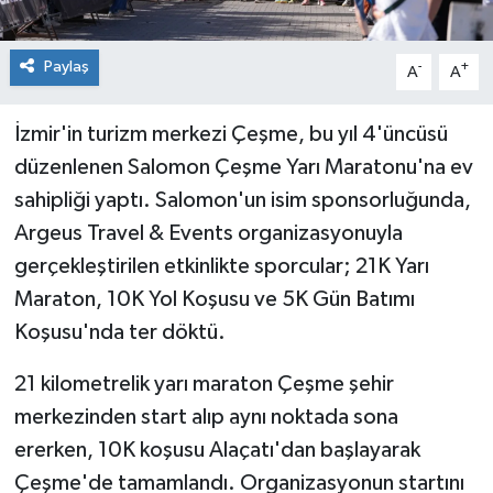
Paylaş
-
+
A
A
İzmir'in turizm merkezi Çeşme, bu yıl 4'üncüsü
düzenlenen Salomon Çeşme Yarı Maratonu'na ev
sahipliği yaptı. Salomon'un isim sponsorluğunda,
Argeus Travel & Events organizasyonuyla
gerçekleştirilen etkinlikte sporcular; 21K Yarı
Maraton, 10K Yol Koşusu ve 5K Gün Batımı
Koşusu'nda ter döktü.
21 kilometrelik yarı maraton Çeşme şehir
merkezinden start alıp aynı noktada sona
ererken, 10K koşusu Alaçatı'dan başlayarak
Çeşme'de tamamlandı. Organizasyonun startını