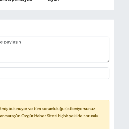
tmiş bulunuyor ve tüm sorumluluğu üstleniyorsunuz.
nmaraş'ın Özgür Haber Sitesi hiçbir şekilde sorumlu