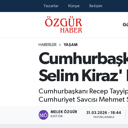
Yazarlar
Künye
İletişim
Alısveriş
MODA - GÜZELLİK
Nöbetçi Eczaneler
G
Bilim / Teknoloji
Hava Durumu
HABERLER
YAŞAM
Eğitim
Namaz Vakitleri
Cumhurbaşk
Ekonomi
Trafik Durumu
Selim Kiraz'
Güncel
Süper Lig Puan Durumu ve Fikstür
Cumhurbaşkanı Recep Tayyip E
Gündem
Tüm Manşetler
Cumhuriyet Savcısı Mehmet Sel
Magazin
Son Dakika Haberleri
MELEK ÖZGÜR
31.03.2026 - 18:44
EDITÖR
YAYINLANMA
Politika
Haber Arşivi