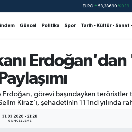
STERLİN
61,60380
%0.18
G.ALTIN
6862,09000
%0.19
ündem
Güncel
Politika
Spor
Tarih - Kültür - Sanat 
BİST100
14.598,00
%0
BITCOIN
79.591,74
%-1.82
DOLAR
45,43620
%0.02
anı Erdoğan'dan
 Paylaşımı
rdoğan, görevi başındayken teröristler t
im Kiraz'ı, şehadetinin 11'inci yılında rah
31.03.2026 - 21:28
GÜNCELLEME