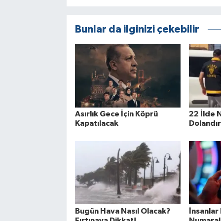
Bunlar da ilginizi çekebilir
Asırlık Gece İçin Köprü
22 İlde N
Kapatılacak
Dolandır
Bugün Hava Nasıl Olacak?
İnsanlar 
Fırtınaya Dikkat!
Numaral