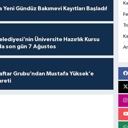
Ka
 Yeni Gündüz Bakımevi Kayıtları Başladı!
Fe
Tr
Ka
lediyesi’nin Üniversite Hazırlık Kursu
da son gün 7 Ağustos
An
aftar Grubu’ndan Mustafa Yüksek’e
areti