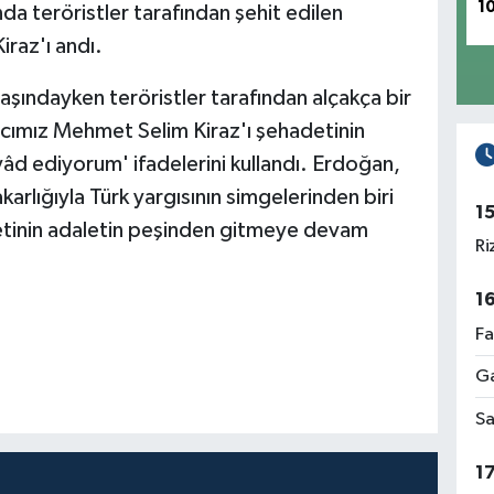
1
da teröristler tarafından şehit edilen
raz'ı andı.
ındayken teröristler tarafından alçakça bir
vcımız Mehmet Selim Kiraz'ı şehadetinin
 yâd ediyorum' ifadelerini kullandı. Erdoğan,
rlığıyla Türk yargısının simgelerinden biri
1
lletinin adaletin peşinden gitmeye devam
Ri
1
Fa
Ga
Sa
1