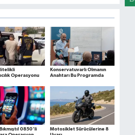
itelikli
Konservatuvarlı Olmanın
ıcılık Operasyonu
Anahtarı Bu Programda
Bıkmıştı! 0850'li
Motosiklet Sürücülerine 8
ara Operasyon
Uyarı