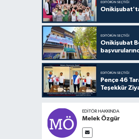
EDITÖRÜN SEÇTIĞI
Onikişubat'ta
EDITÖRÜN SEÇTIĞI
Onikişubat Be
başvuruların
EDITÖRÜN SEÇTIĞI
Pençe 46 Tar
Teşekkür Ziy
EDITÖR HAKKINDA
Melek Özgür