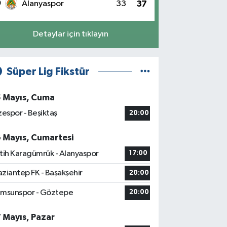
0
Alanyaspor
33
37
Detaylar için tıklayın
Süper Lig Fikstür
5 Mayıs, Cuma
zespor - Beşiktaş
20:00
6 Mayıs, Cumartesi
tih Karagümrük - Alanyaspor
17:00
ziantep FK - Başakşehir
20:00
msunspor - Göztepe
20:00
7 Mayıs, Pazar