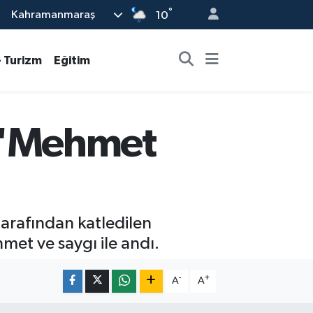
°
Kahramanmaraş
10
- Turizm
Eğitim
 'Mehmet
arafından katledilen
met ve saygı ile andı.
-
+
A
A