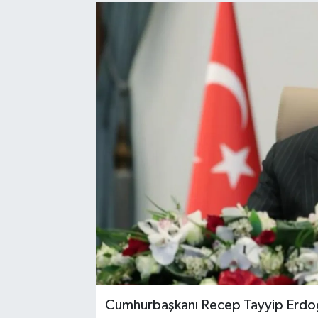
Sağlık
Spor
Tarih - Kültür - Sanat - Turizm
Yaşam
Cumhurbaşkanı Recep Tayyip Erdoğ