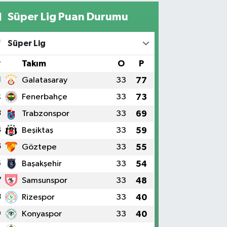
Süper Lig Puan Durumu
Süper Lig
#
Takım
O
P
1
Galatasaray
33
77
2
Fenerbahçe
33
73
3
Trabzonspor
33
69
4
Beşiktaş
33
59
5
Göztepe
33
55
6
Başakşehir
33
54
7
Samsunspor
33
48
8
Rizespor
33
40
9
Konyaspor
33
40