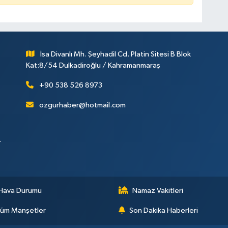
İsa Divanlı Mh. Şeyhadil Cd. Platin Sitesi B Blok
Kat:8/54 Dulkadiroğlu / Kahramanmaraş
+90 538 526 8973
ozgurhaber@hotmail.com
r
Hava Durumu
Namaz Vakitleri
üm Manşetler
Son Dakika Haberleri