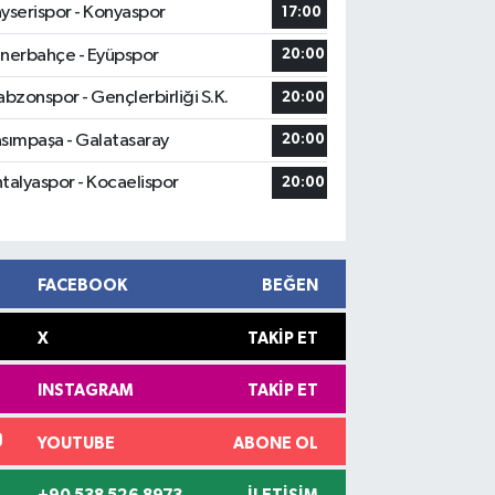
yserispor - Konyaspor
17:00
nerbahçe - Eyüpspor
20:00
abzonspor - Gençlerbirliği S.K.
20:00
sımpaşa - Galatasaray
20:00
talyaspor - Kocaelispor
20:00
FACEBOOK
BEĞEN
X
TAKIP ET
INSTAGRAM
TAKIP ET
YOUTUBE
ABONE OL