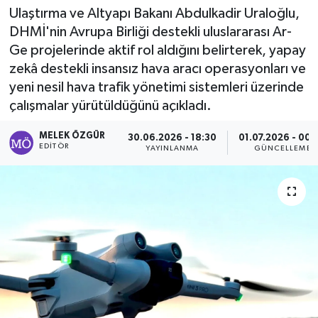
Ulaştırma ve Altyapı Bakanı Abdulkadir Uraloğlu,
Sağlık
DHMİ'nin Avrupa Birliği destekli uluslararası Ar-
Ge projelerinde aktif rol aldığını belirterek, yapay
Spor
zekâ destekli insansız hava aracı operasyonları ve
yeni nesil hava trafik yönetimi sistemleri üzerinde
Tarih - Kültür - Sanat - Turizm
çalışmalar yürütüldüğünü açıkladı.
Yaşam
MELEK ÖZGÜR
30.06.2026 - 18:30
01.07.2026 - 00:
EDITÖR
YAYINLANMA
GÜNCELLEME