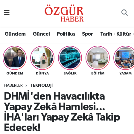
Alısveriş
MODA - GÜZELLİK
Nöbetçi Eczaneler
Gündem
Güncel
Politika
Spor
Tarih - Kültür 
Bilim / Teknoloji
Hava Durumu
Eğitim
Namaz Vakitleri
Ekonomi
Trafik Durumu
GÜNDEM
DÜNYA
SAĞLIK
EĞITIM
YAŞAM
Güncel
Süper Lig Puan Durumu ve Fikstür
HABERLER
TEKNOLOJI
DHMİ'den Havacılıkta
Gündem
Tüm Manşetler
Yapay Zekâ Hamlesi...
Magazin
Son Dakika Haberleri
İHA'ları Yapay Zekâ Takip
Edecek!
Politika
Haber Arşivi