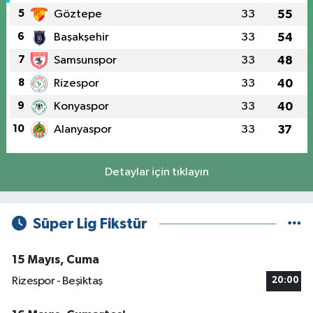
5
Göztepe
33
55
6
Başakşehir
33
54
7
Samsunspor
33
48
8
Rizespor
33
40
9
Konyaspor
33
40
10
Alanyaspor
33
37
Detaylar için tıklayın
Süper Lig Fikstür
15 Mayıs, Cuma
Rizespor - Beşiktaş
20:00