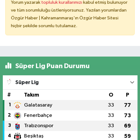
Yorum yazarak
topluluk kurallarımızı
kabul etmiş bulunuyor
ve tüm sorumluluğu üstleniyorsunuz. Yazılan yorumlardan
Özgür Haber | Kahramanmaraş'ın Özgür Haber Sitesi
hiçbir şekilde sorumlu tutulamaz.
Süper Lig Puan Durumu
Süper Lig
#
Takım
O
P
1
Galatasaray
33
77
2
Fenerbahçe
33
73
3
Trabzonspor
33
69
4
Beşiktaş
33
59