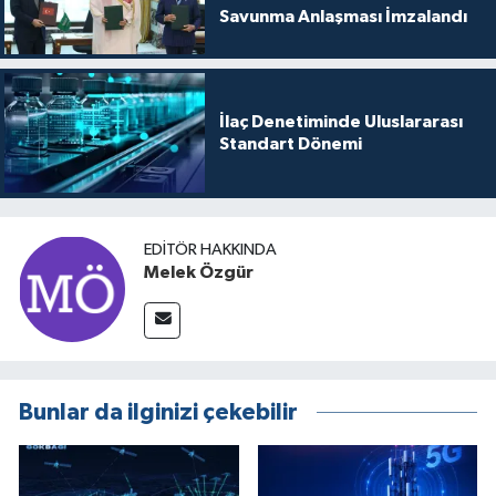
Savunma Anlaşması İmzalandı
İlaç Denetiminde Uluslararası
Standart Dönemi
EDITÖR HAKKINDA
Melek Özgür
Bunlar da ilginizi çekebilir