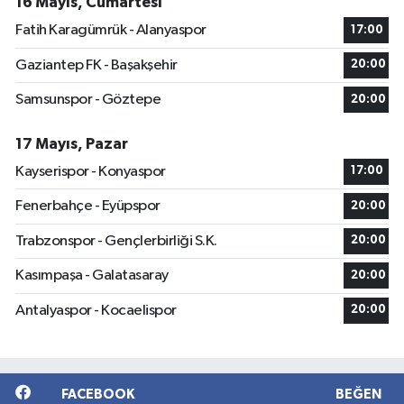
16 Mayıs, Cumartesi
Fatih Karagümrük - Alanyaspor
17:00
Gaziantep FK - Başakşehir
20:00
Samsunspor - Göztepe
20:00
17 Mayıs, Pazar
Kayserispor - Konyaspor
17:00
Fenerbahçe - Eyüpspor
20:00
Trabzonspor - Gençlerbirliği S.K.
20:00
Kasımpaşa - Galatasaray
20:00
Antalyaspor - Kocaelispor
20:00
FACEBOOK
BEĞEN