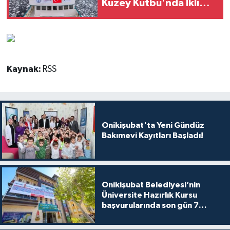
Kuzey Kutbu'nda İklim
Değişikliği Araştırılıyor
Kaynak:
RSS
Onikişubat'ta Yeni Gündüz
Bakımevi Kayıtları Başladı!
Onikişubat Belediyesi’nin
Üniversite Hazırlık Kursu
başvurularında son gün 7
Ağustos