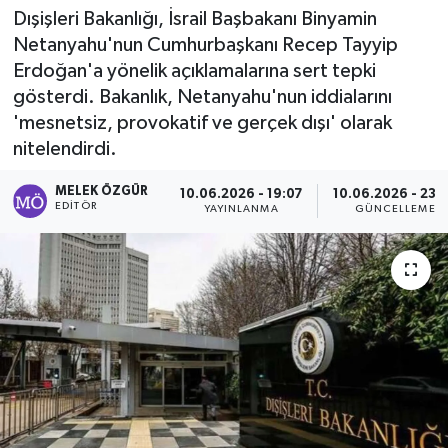
Dışişleri Bakanlığı, İsrail Başbakanı Binyamin
Sağlık
Netanyahu'nun Cumhurbaşkanı Recep Tayyip
Erdoğan'a yönelik açıklamalarına sert tepki
Spor
gösterdi. Bakanlık, Netanyahu'nun iddialarını
'mesnetsiz, provokatif ve gerçek dışı' olarak
Tarih - Kültür - Sanat - Turizm
nitelendirdi.
Yaşam
MELEK ÖZGÜR
10.06.2026 - 19:07
10.06.2026 - 23:
EDITÖR
YAYINLANMA
GÜNCELLEME