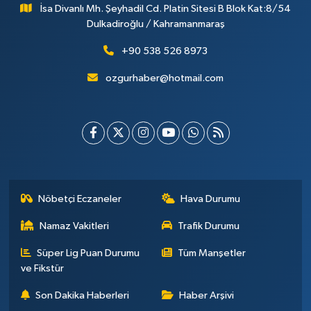
İsa Divanlı Mh. Şeyhadil Cd. Platin Sitesi B Blok Kat:8/54
Dulkadiroğlu / Kahramanmaraş
+90 538 526 8973
ozgurhaber@hotmail.com
Nöbetçi Eczaneler
Hava Durumu
Namaz Vakitleri
Trafik Durumu
Süper Lig Puan Durumu
Tüm Manşetler
ve Fikstür
Son Dakika Haberleri
Haber Arşivi