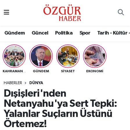
Alısveriş
MODA - GÜZELLİK
Nöbetçi Eczaneler
Gündem
Güncel
Politika
Spor
Tarih - Kültür 
Bilim / Teknoloji
Hava Durumu
Eğitim
Namaz Vakitleri
Ekonomi
Trafik Durumu
GÜNDEM
SIYASET
EKONOMI
KAHRAMANMARAŞ
Güncel
Süper Lig Puan Durumu ve Fikstür
HABERLER
DÜNYA
Dışişleri'nden
Gündem
Tüm Manşetler
Netanyahu'ya Sert Tepki:
Magazin
Son Dakika Haberleri
Yalanlar Suçların Üstünü
Örtemez!
Politika
Haber Arşivi