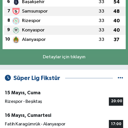
6
Başakşehir
33
54
7
Samsunspor
33
48
8
Rizespor
33
40
9
Konyaspor
33
40
10
Alanyaspor
33
37
Detaylar için tıklayın
Süper Lig Fikstür
15 Mayıs, Cuma
Rizespor - Beşiktaş
20:00
16 Mayıs, Cumartesi
Fatih Karagümrük - Alanyaspor
17:00