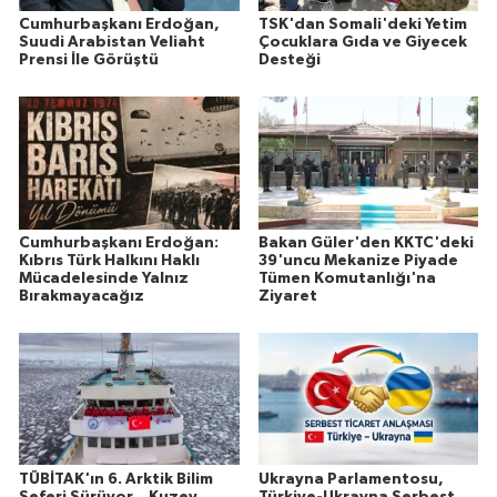
Cumhurbaşkanı Erdoğan,
TSK'dan Somali'deki Yetim
Suudi Arabistan Veliaht
Çocuklara Gıda ve Giyecek
Prensi İle Görüştü
Desteği
Cumhurbaşkanı Erdoğan:
Bakan Güler'den KKTC'deki
Kıbrıs Türk Halkını Haklı
39'uncu Mekanize Piyade
Mücadelesinde Yalnız
Tümen Komutanlığı'na
Bırakmayacağız
Ziyaret
TÜBİTAK'ın 6. Arktik Bilim
Ukrayna Parlamentosu,
Seferi Sürüyor... Kuzey
Türkiye-Ukrayna Serbest