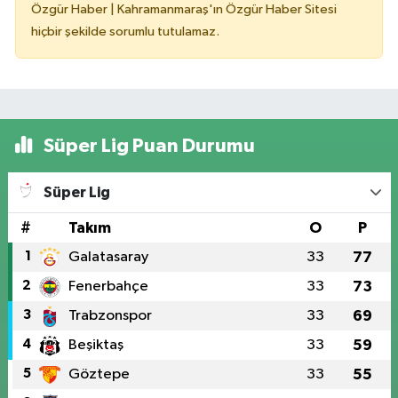
Özgür Haber | Kahramanmaraş'ın Özgür Haber Sitesi
hiçbir şekilde sorumlu tutulamaz.
Süper Lig Puan Durumu
Süper Lig
#
Takım
O
P
1
Galatasaray
33
77
2
Fenerbahçe
33
73
3
Trabzonspor
33
69
4
Beşiktaş
33
59
5
Göztepe
33
55