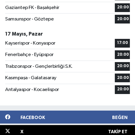
Gaziantep FK - Başakşehir
20:00
Samsunspor - Göztepe
20:00
17 Mayıs, Pazar
Kayserispor - Konyaspor
17:00
Fenerbahçe - Eyüpspor
20:00
Trabzonspor - Gençlerbirliği S.K.
20:00
Kasımpaşa - Galatasaray
20:00
Antalyaspor - Kocaelispor
20:00
FACEBOOK
BEĞEN
X
TAKIP ET