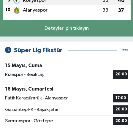
9
Konyaspor
33
40
10
Alanyaspor
33
37
Detaylar için tıklayın
Süper Lig Fikstür
15 Mayıs, Cuma
Rizespor - Beşiktaş
20:00
16 Mayıs, Cumartesi
Fatih Karagümrük - Alanyaspor
17:00
Gaziantep FK - Başakşehir
20:00
Samsunspor - Göztepe
20:00