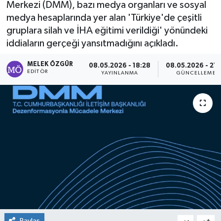
Merkezi (DMM), bazı medya organları ve sosyal
medya hesaplarında yer alan 'Türkiye'de çeşitli
Sağlık
gruplara silah ve İHA eğitimi verildiği' yönündeki
iddiaların gerçeği yansıtmadığını açıkladı.
Spor
MELEK ÖZGÜR
08.05.2026 - 18:28
08.05.2026 - 21:
Tarih - Kültür - Sanat - Turizm
EDITÖR
YAYINLANMA
GÜNCELLEME
Yaşam
Paylaş
-
+