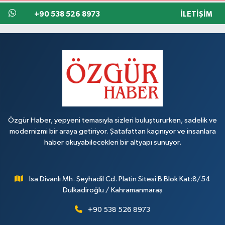
+90 538 526 8973
İLETIŞIM
Özgür Haber, yepyeni temasıyla sizleri buluştururken, sadelik ve
modernizmi bir araya getiriyor. Şatafattan kaçınıyor ve insanlara
haber okuyabilecekleri bir altyapı sunuyor.
İsa Divanlı Mh. Şeyhadil Cd. Platin Sitesi B Blok Kat:8/54
Dulkadiroğlu / Kahramanmaraş
+90 538 526 8973