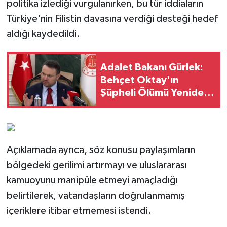
politika izlediği vurgulanırken, bu tür iddiaların
Türkiye'nin Filistin davasına verdiği desteği hedef
aldığı kaydedildi.
Adalet Bakanı Gürlek:
Behçet Oktay'ın
Şüpheli Ölümü Yeniden
Kapsamlı Şekilde
İncelenecek
Açıklamada ayrıca, söz konusu paylaşımların
bölgedeki gerilimi artırmayı ve uluslararası
kamuoyunu manipüle etmeyi amaçladığı
belirtilerek, vatandaşların doğrulanmamış
içeriklere itibar etmemesi istendi.