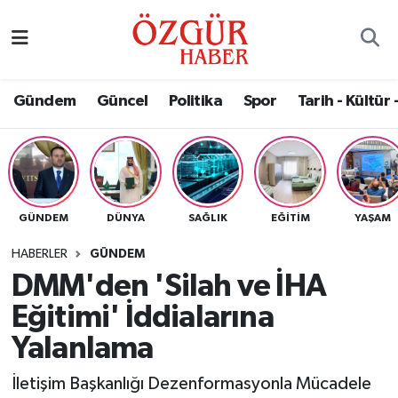
Alısveriş
MODA - GÜZELLİK
Nöbetçi Eczaneler
Gündem
Güncel
Politika
Spor
Tarih - Kültür 
Bilim / Teknoloji
Hava Durumu
Eğitim
Namaz Vakitleri
Ekonomi
Trafik Durumu
GÜNDEM
DÜNYA
SAĞLIK
EĞITIM
YAŞAM
Güncel
Süper Lig Puan Durumu ve Fikstür
HABERLER
GÜNDEM
DMM'den 'Silah ve İHA
Gündem
Tüm Manşetler
Eğitimi' İddialarına
Magazin
Son Dakika Haberleri
Yalanlama
İletişim Başkanlığı Dezenformasyonla Mücadele
Politika
Haber Arşivi