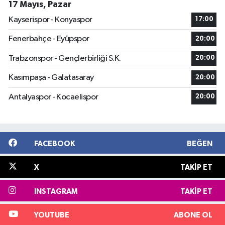
17 Mayıs, Pazar
Kayserispor - Konyaspor
17:00
Fenerbahçe - Eyüpspor
20:00
Trabzonspor - Gençlerbirliği S.K.
20:00
Kasımpaşa - Galatasaray
20:00
Antalyaspor - Kocaelispor
20:00
FACEBOOK
BEĞEN
X
TAKIP ET
INSTAGRAM
TAKIP ET
YOUTUBE
ABONE OL