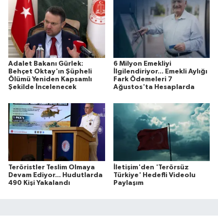
Adalet Bakanı Gürlek:
6 Milyon Emekliyi
Behçet Oktay'ın Şüpheli
İlgilendiriyor... Emekli Aylığı
Ölümü Yeniden Kapsamlı
Fark Ödemeleri 7
Şekilde İncelenecek
Ağustos'ta Hesaplarda
Teröristler Teslim Olmaya
İletişim'den 'Terörsüz
Devam Ediyor... Hudutlarda
Türkiye' Hedefli Videolu
490 Kişi Yakalandı
Paylaşım