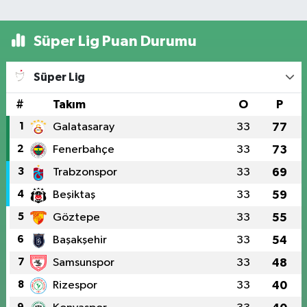
Süper Lig Puan Durumu
Süper Lig
#
Takım
O
P
1
Galatasaray
33
77
2
Fenerbahçe
33
73
3
Trabzonspor
33
69
4
Beşiktaş
33
59
5
Göztepe
33
55
6
Başakşehir
33
54
7
Samsunspor
33
48
8
Rizespor
33
40