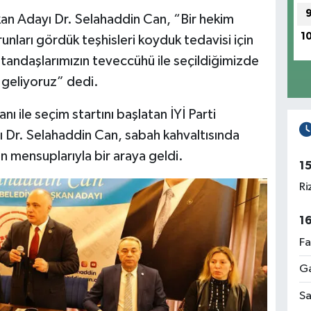
kan Adayı Dr. Selahaddin Can, “Bir hekim
1
unları gördük teşhisleri koyduk tedavisi için
atandaşlarımızın teveccühü ile seçildiğimizde
 geliyoruz” dedi.
ı ile seçim startını başlatan İYİ Parti
 Dr. Selahaddin Can, sabah kahvaltısında
sın mensuplarıyla bir araya geldi.
1
Ri
1
Fa
Ga
Sa