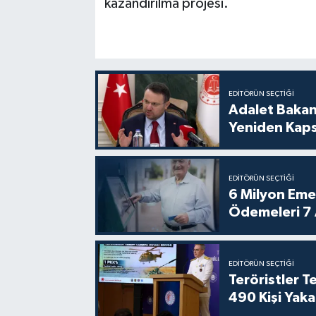
kazandırılma projesi.
EDITÖRÜN SEÇTIĞI
Adalet Bakan
Yeniden Kaps
EDITÖRÜN SEÇTIĞI
6 Milyon Emekl
Ödemeleri 7
EDITÖRÜN SEÇTIĞI
Teröristler 
490 Kişi Yaka