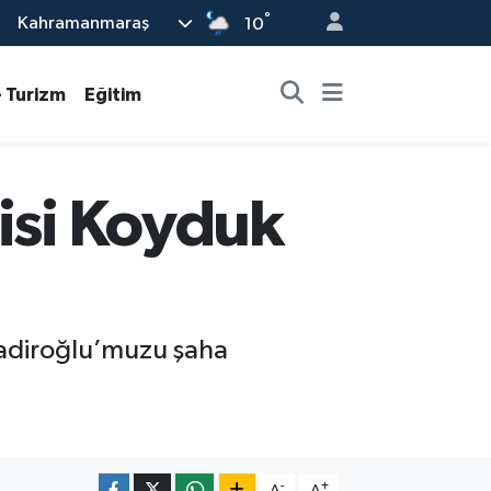
°
Kahramanmaraş
10
- Turizm
Eğitim
hisi Koyduk
kadiroğlu’muzu şaha
-
+
A
A