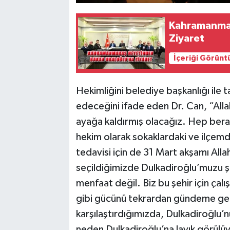
Kahramanmar
Ziyaret
İçeriği Görünt
Hekimliğini belediye başkanlığı ile 
edeceğini ifade eden Dr. Can, “Alla
ayağa kaldırmış olacağız. Hep berab
hekim olarak sokaklardaki ve ilçemd
tedavisi için de 31 Mart akşamı Alla
seçildiğimizde Dulkadiroğlu’muzu ş
menfaat değil. Biz bu şehir için ça
gibi gücünü tekrardan gündeme geti
karşılaştırdığımızda, Dulkadiroğlu’
neden Dulkadiroğlu’na layık görülü