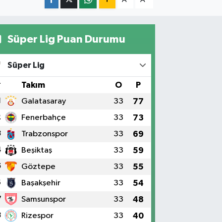
Süper Lig Puan Durumu
Süper Lig
#
Takım
O
P
1
Galatasaray
33
77
2
Fenerbahçe
33
73
3
Trabzonspor
33
69
4
Beşiktaş
33
59
5
Göztepe
33
55
6
Başakşehir
33
54
7
Samsunspor
33
48
8
Rizespor
33
40