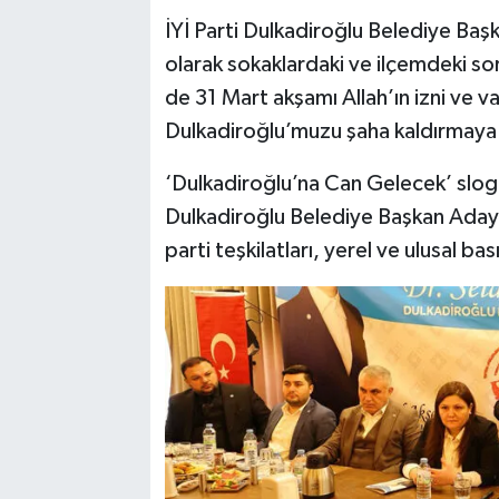
İYİ Parti Dulkadiroğlu Belediye Baş
olarak sokaklardaki ve ilçemdeki sor
de 31 Mart akşamı Allah’ın izni ve v
Dulkadiroğlu’muzu şaha kaldırmaya
‘Dulkadiroğlu’na Can Gelecek’ slogan
Dulkadiroğlu Belediye Başkan Adayı
parti teşkilatları, yerel ve ulusal ba