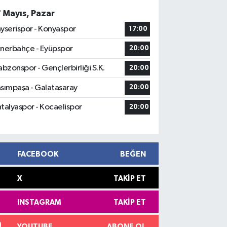
7 Mayıs, Pazar
yserispor - Konyaspor
17:00
nerbahçe - Eyüpspor
20:00
abzonspor - Gençlerbirliği S.K.
20:00
sımpaşa - Galatasaray
20:00
talyaspor - Kocaelispor
20:00
FACEBOOK
BEĞEN
X
TAKIP ET
INSTAGRAM
TAKIP ET
YOUTUBE
ABONE OL