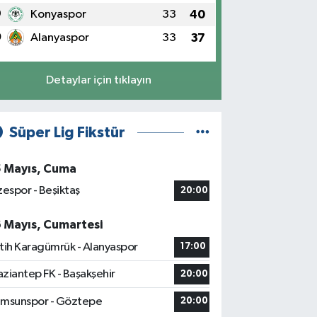
9
Konyaspor
33
40
0
Alanyaspor
33
37
Detaylar için tıklayın
Süper Lig Fikstür
5 Mayıs, Cuma
zespor - Beşiktaş
20:00
6 Mayıs, Cumartesi
tih Karagümrük - Alanyaspor
17:00
ziantep FK - Başakşehir
20:00
msunspor - Göztepe
20:00