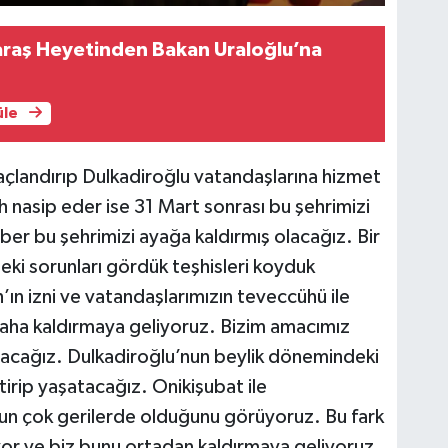
aş Heyetinden Bakan Uraloğlu’na
üle
taçlandırıp Dulkadiroğlu vatandaşlarına hizmet
h nasip eder ise 31 Mart sonrası bu şehrimizi
er bu şehrimizi ayağa kaldırmış olacağız. Bir
eki sorunları gördük teşhisleri koyduk
h’ın izni ve vatandaşlarımızın teveccühü ile
aha kaldırmaya geliyoruz. Bizim amacımız
lışacağız. Dulkadiroğlu’nun beylik dönemindeki
rip yaşatacağız. Onikişubat ile
nun çok gerilerde olduğunu görüyoruz. Bu fark
yor ve biz bunu ortadan kaldırmaya geliyoruz.