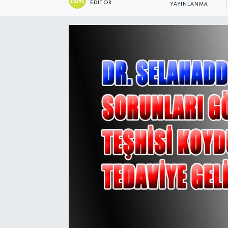
EDITÖR
YAYINLANMA
Sağlık
Spor
Tarih - Kültür - Sanat - Turizm
Yaşam