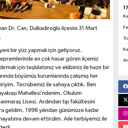
1
Ka
Fe
an Dr. Can, Dulkadiroğlu ilçesini 31 Mart
.
Tr
Ka
 yeni bir yüz yapmak için geliyoruz.
premlerinde en çok hasar gören ilçemiz
An
ırmak için teşkilatımız ve ekibimiz ile hazır bir
arında büyümüş kurumlarında çalışmış her
 biriyim. Tecrübemiz ile sahaya çıktık. Ben
abaşı Mahallesi’ndenim. Okulum
maraş Lisesi. Ardından tıp fakültesini
nra geldim. 1998 yılından günümüze kadar
 hayatıma devam ettirdim. Aile terbiyemiz ile
 dedi.