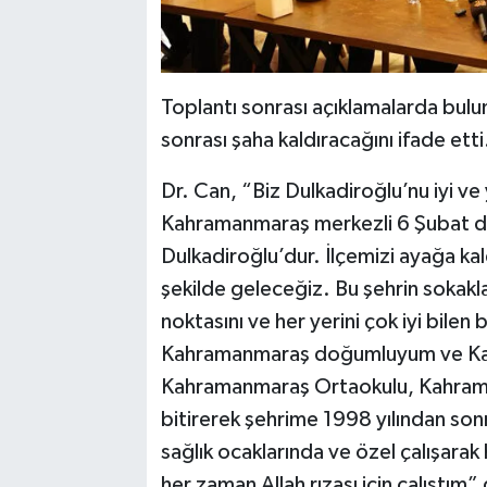
Toplantı sonrası açıklamalarda bulun
sonrası şaha kaldıracağını ifade etti
Dr. Can, “Biz Dulkadiroğlu’nu iyi ve
Kahramanmaraş merkezli 6 Şubat de
Dulkadiroğlu’dur. İlçemizi ayağa kald
şekilde geleceğiz. Bu şehrin sokakl
noktasını ve her yerini çok iyi bilen
Kahramanmaraş doğumluyum ve Kay
Kahramanmaraş Ortaokulu, Kahraman
bitirerek şehrime 1998 yılından so
sağlık ocaklarında ve özel çalışarak
her zaman Allah rızası için çalıştım”