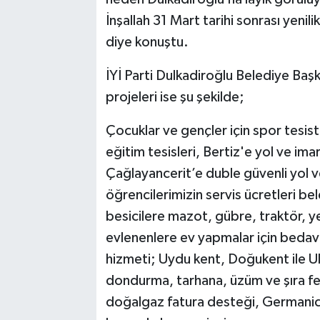
İnşallah 31 Mart tarihi sonrası yenil
diye konuştu.
İYİ Parti Dulkadiroğlu Belediye Baş
projeleri ise şu şekilde;
Çocuklar ve gençler için spor tesiste
eğitim tesisleri, Bertiz'e yol ve imar
Çağlayancerit’e duble güvenli yol 
öğrencilerimizin servis ücretleri bel
besicilere mazot, gübre, traktör, y
evlenenlere ev yapmalar için bedav
hizmeti; Uydu kent, Doğukent ile Ulu 
dondurma, tarhana, üzüm ve şıra fes
doğalgaz fatura desteği, Germanic