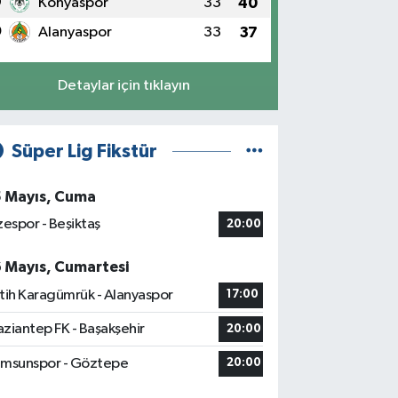
9
Konyaspor
33
40
0
Alanyaspor
33
37
Detaylar için tıklayın
Süper Lig Fikstür
5 Mayıs, Cuma
zespor - Beşiktaş
20:00
6 Mayıs, Cumartesi
tih Karagümrük - Alanyaspor
17:00
ziantep FK - Başakşehir
20:00
msunspor - Göztepe
20:00