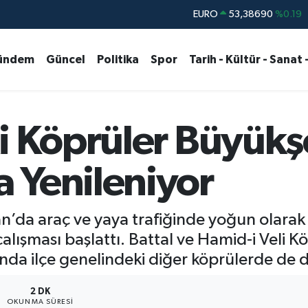
STERLİN
61,60380
%0.18
G.ALTIN
6862,09000
%0.19
ündem
Güncel
Politika
Spor
Tarih - Kültür - Sanat 
BİST100
14.598,00
%0
BITCOIN
79.591,74
%-1.82
DOLAR
45,43620
%0.02
i Köprüler Büyükş
EURO
53,38690
%0.19
 Yenileniyor
an’da araç ve yaya trafiğinde yoğun olarak
lışması başlattı. Battal ve Hamid-i Veli K
nda ilçe genelindeki diğer köprülerde de
2 DK
OKUNMA SÜRESI