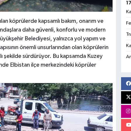
1
Ka
nılan köprülerde kapsamlı bakım, onarım ve
Fe
tandaşlara daha güvenli, konforlu ve modern
Tr
yükşehir Belediyesi, yalnızca yol yapım ve
Ka
tyapısının önemli unsurlarından olan köprülerin
lı şekilde sürdürüyor. Bu kapsamda Kuzey
An
inde Elbistan ilçe merkezindeki köprüler