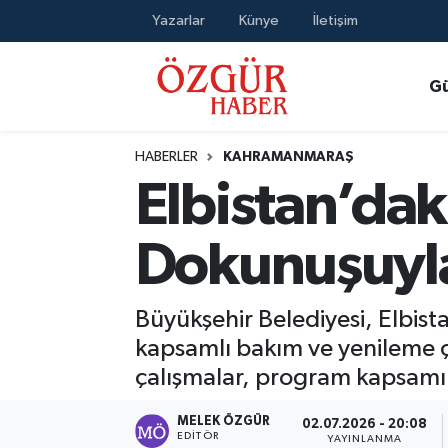
Yazarlar
Künye
İletişim
Alısveriş
MODA - GÜZELLİK
Nöbetçi Eczaneler
G
Bilim / Teknoloji
Hava Durumu
HABERLER
KAHRAMANMARAŞ
Eğitim
Namaz Vakitleri
Elbistan’dak
Ekonomi
Trafik Durumu
Dokunuşuyla
Güncel
Süper Lig Puan Durumu ve Fikstür
Büyükşehir Belediyesi, Elbist
Gündem
Tüm Manşetler
kapsamlı bakım ve yenileme ça
çalışmalar, program kapsamı
Magazin
Son Dakika Haberleri
MELEK ÖZGÜR
02.07.2026 - 20:08
Politika
Haber Arşivi
EDITÖR
YAYINLANMA