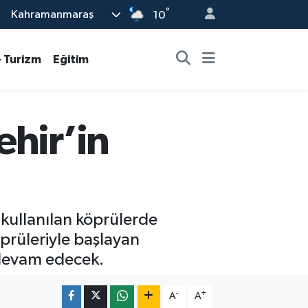
°
Kahramanmaraş
10
- Turizm
Eğitim
ehir’in
 kullanılan köprülerde
öprüleriyle başlayan
 devam edecek.
-
+
A
A