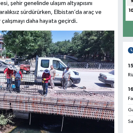
i, şehir genelinde ulaşım altyapısını
1
aralıksız sürdürürken, Elbistan’da araç ve
r çalışmayı daha hayata geçirdi.
1
Ri
1
Fa
Ga
Sa