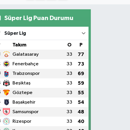
Süper Lig Puan Durumu
Süper Lig
#
Takım
O
P
1
Galatasaray
33
77
2
Fenerbahçe
33
73
3
Trabzonspor
33
69
4
Beşiktaş
33
59
5
Göztepe
33
55
6
Başakşehir
33
54
7
Samsunspor
33
48
8
Rizespor
33
40