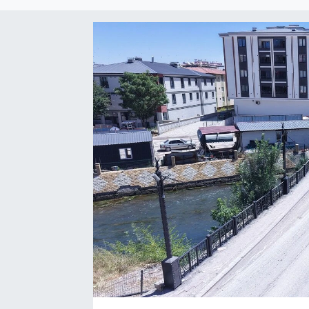
Sağlık
Spor
Tarih - Kültür - Sanat - Turizm
Yaşam