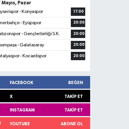
7 Mayıs, Pazar
yserispor - Konyaspor
17:00
nerbahçe - Eyüpspor
20:00
abzonspor - Gençlerbirliği S.K.
20:00
sımpaşa - Galatasaray
20:00
talyaspor - Kocaelispor
20:00
FACEBOOK
BEĞEN
X
TAKIP ET
INSTAGRAM
TAKIP ET
YOUTUBE
ABONE OL