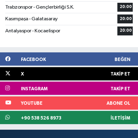
Trabzonspor - Gençlerbirliği S.K.
20:00
Kasımpaşa - Galatasaray
20:00
Antalyaspor - Kocaelispor
20:00
FACEBOOK
BEĞEN
X
TAKIP ET
INSTAGRAM
TAKIP ET
YOUTUBE
ABONE OL
+90 538 526 8973
İLETIŞIM