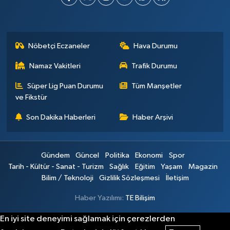
Nöbetçi Eczaneler
Hava Durumu
Namaz Vakitleri
Trafik Durumu
Süper Lig Puan Durumu
Tüm Manşetler
ve Fikstür
Son Dakika Haberleri
Haber Arşivi
Gündem
Güncel
Politika
Ekonomi
Spor
Tarih - Kültür - Sanat - Turizm
Sağlık
Eğitim
Yaşam
Magazin
Bilim / Teknoloji
Gizlilik Sözleşmesi
İletişim
Haber Yazılımı:
TE Bilişim
En iyi site deneyimi sağlamak için çerezlerden