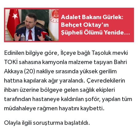
Adalet Bakanı Gürlek:
Behçet Oktay'ın
Şüpheli Ölümü Yeniden
Kapsamlı Şekilde
İncelenecek
Edinilen bilgiye göre, İlçeye bağlı Taşoluk mevki
TOKİ sahasına kamyonla malzeme taşıyan Bahri
Akkaya (20) nakliye sırasında yüksek gerilim
hattına kapılarak ağır yaralandı. Çevredekilerin
ihbarı üzerine bölgeye gelen sağlık ekipleri
tarafından hastaneye kaldırılan şoför, yapılan tüm
müdahaleye rağmen hayatını kaybetti.
Olayla ilgili soruşturma başlatıldı.