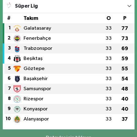
Süper Lig
#
Takım
O
P
1
Galatasaray
33
77
2
Fenerbahçe
33
73
3
Trabzonspor
33
69
4
Beşiktaş
33
59
5
Göztepe
33
55
6
Başakşehir
33
54
7
Samsunspor
33
48
8
Rizespor
33
40
9
Konyaspor
33
40
10
Alanyaspor
33
37