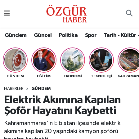
Alısveriş
MODA - GÜZELLİK
Nöbetçi Eczaneler
Gündem
Güncel
Politika
Spor
Tarih - Kültür 
Bilim / Teknoloji
Hava Durumu
Eğitim
Namaz Vakitleri
Ekonomi
Trafik Durumu
GÜNDEM
EĞITIM
EKONOMI
TEKNOLOJI
Güncel
Süper Lig Puan Durumu ve Fikstür
HABERLER
GÜNDEM
Elektrik Akımına Kapılan
Gündem
Tüm Manşetler
Şoför Hayatını Kaybetti
Magazin
Son Dakika Haberleri
Kahramanmaraş’ın Elbistan ilçesinde elektrik
akımına kapılan 20 yaşındaki kamyon şoförü
Politika
Haber Arşivi