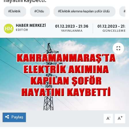
hayatını kaybetti.
Sağlık
#Elektrik
#Oldu
#Elektrik akımına kapılan şoför öldü
#Ma
Spor
HABER MERKEZI
01.12.2023 - 21:36
01.12.2023 - 21:4
EDITÖR
YAYINLANMA
GÜNCELLEME
Tarih - Kültür - Sanat - Turizm
Yaşam
Paylaş
-
+
A
A