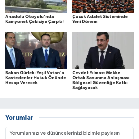
Anadolu Otoyolu'nda
Çocuk Adalet Sisteminde
Kamyonet Çekiciye Çarptı!
Yeni Dönem
Bakan Gürlek: Yeşil Vatan'a
Cevdet Yılmaz: Mekke
Kastedenler Hukuk Önünde
Ortak Savunma Anlaşması
Hesap Verecek
Bölgesel Güvenliğe Katkı
Sağlayacak
Yorumlar