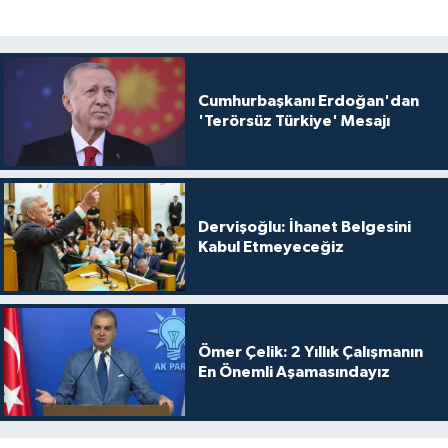
Cumhurbaşkanı Erdoğan'dan
'Terörsüz Türkiye' Mesajı
Dervişoğlu: İhanet Belgesini
Kabul Etmeyeceğiz
Ömer Çelik: 2 Yıllık Çalışmanın
En Önemli Aşamasındayız