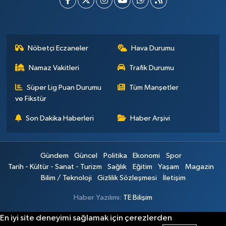
Nöbetçi Eczaneler
Hava Durumu
Namaz Vakitleri
Trafik Durumu
Süper Lig Puan Durumu
Tüm Manşetler
ve Fikstür
Son Dakika Haberleri
Haber Arşivi
Gündem
Güncel
Politika
Ekonomi
Spor
Tarih - Kültür - Sanat - Turizm
Sağlık
Eğitim
Yaşam
Magazin
Bilim / Teknoloji
Gizlilik Sözleşmesi
İletişim
Haber Yazılımı:
TE Bilişim
En iyi site deneyimi sağlamak için çerezlerden