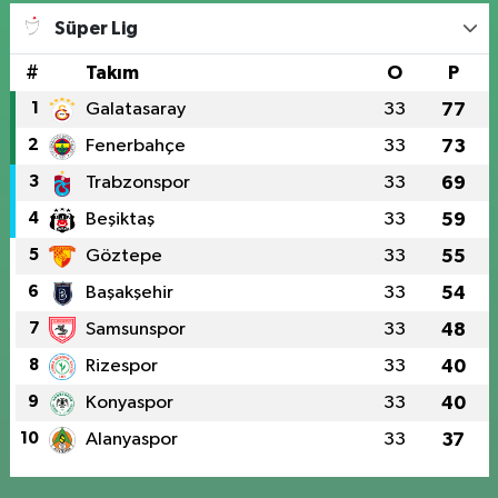
Süper Lig
#
Takım
O
P
1
Galatasaray
33
77
2
Fenerbahçe
33
73
3
Trabzonspor
33
69
4
Beşiktaş
33
59
5
Göztepe
33
55
6
Başakşehir
33
54
7
Samsunspor
33
48
8
Rizespor
33
40
9
Konyaspor
33
40
10
Alanyaspor
33
37