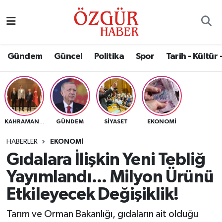
Alısveriş
MODA - GÜZELLİK
Nöbetçi Eczaneler
Gündem
Güncel
Politika
Spor
Tarih - Kültür 
Bilim / Teknoloji
Hava Durumu
Eğitim
Namaz Vakitleri
Ekonomi
Trafik Durumu
GÜNDEM
SIYASET
EKONOMI
KAHRAMANMARAŞ
Güncel
Süper Lig Puan Durumu ve Fikstür
HABERLER
EKONOMI
Gıdalara İlişkin Yeni Tebliğ
Gündem
Tüm Manşetler
Yayımlandı... Milyon Ürünü
Magazin
Son Dakika Haberleri
Etkileyecek Değişiklik!
Tarım ve Orman Bakanlığı, gıdaların ait olduğu
Politika
Haber Arşivi