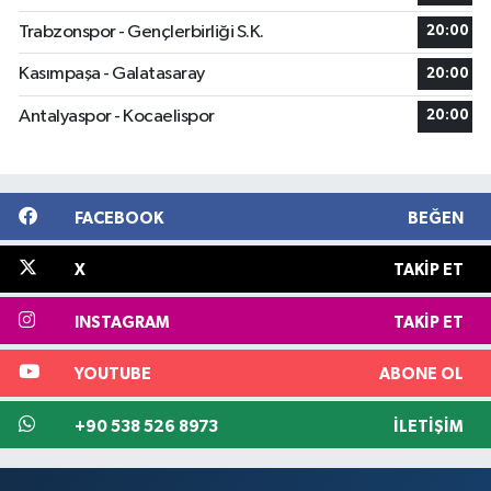
Trabzonspor - Gençlerbirliği S.K.
20:00
Kasımpaşa - Galatasaray
20:00
Antalyaspor - Kocaelispor
20:00
FACEBOOK
BEĞEN
X
TAKIP ET
INSTAGRAM
TAKIP ET
YOUTUBE
ABONE OL
+90 538 526 8973
İLETIŞIM