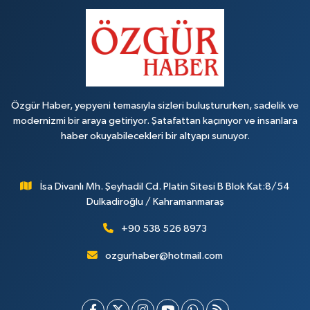
Özgür Haber, yepyeni temasıyla sizleri buluştururken, sadelik ve
modernizmi bir araya getiriyor. Şatafattan kaçınıyor ve insanlara
haber okuyabilecekleri bir altyapı sunuyor.
İsa Divanlı Mh. Şeyhadil Cd. Platin Sitesi B Blok Kat:8/54
Dulkadiroğlu / Kahramanmaraş
+90 538 526 8973
ozgurhaber@hotmail.com