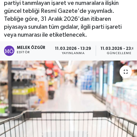
partiyi tanımlayan işaret ve numaralara ilişkin
güncel tebliği Resmî Gazete'de yayımladı.
Sağlık
Tebliğe göre, 31 Aralık 2026'dan itibaren
piyasaya sunulan tüm gıdalar, ilgili parti işareti
Spor
veya numarası ile etiketlenecek.
Tarih - Kültür - Sanat - Turizm
MELEK ÖZGÜR
11.03.2026 - 13:29
11.03.2026 - 23:0
EDITÖR
YAYINLANMA
GÜNCELLEME
Yaşam