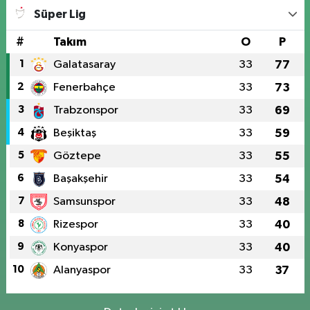
Süper Lig
#
Takım
O
P
1
Galatasaray
33
77
2
Fenerbahçe
33
73
3
Trabzonspor
33
69
4
Beşiktaş
33
59
5
Göztepe
33
55
6
Başakşehir
33
54
7
Samsunspor
33
48
8
Rizespor
33
40
9
Konyaspor
33
40
10
Alanyaspor
33
37