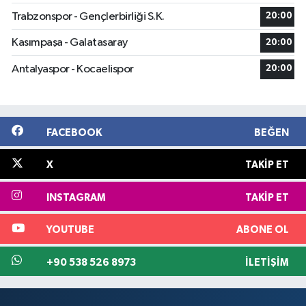
Trabzonspor - Gençlerbirliği S.K.
20:00
Kasımpaşa - Galatasaray
20:00
Antalyaspor - Kocaelispor
20:00
FACEBOOK
BEĞEN
X
TAKIP ET
INSTAGRAM
TAKIP ET
YOUTUBE
ABONE OL
+90 538 526 8973
İLETIŞIM