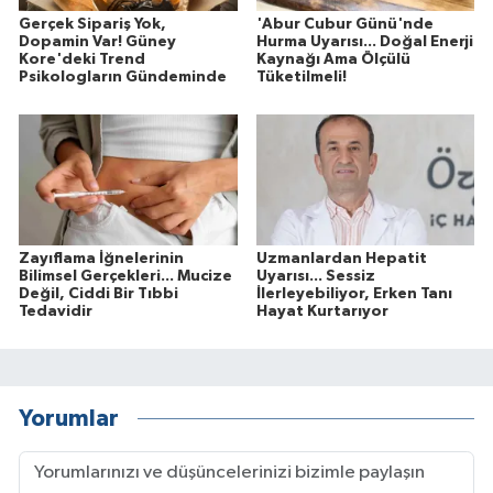
Gerçek Sipariş Yok,
'Abur Cubur Günü'nde
Dopamin Var! Güney
Hurma Uyarısı... Doğal Enerji
Kore'deki Trend
Kaynağı Ama Ölçülü
Psikologların Gündeminde
Tüketilmeli!
Zayıflama İğnelerinin
Uzmanlardan Hepatit
Bilimsel Gerçekleri... Mucize
Uyarısı... Sessiz
Değil, Ciddi Bir Tıbbi
İlerleyebiliyor, Erken Tanı
Tedavidir
Hayat Kurtarıyor
Yorumlar