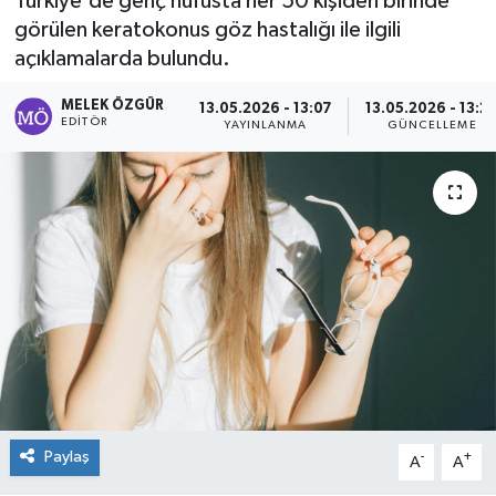
Türkiye'de genç nüfusta her 50 kişiden birinde
görülen keratokonus göz hastalığı ile ilgili
Sağlık
açıklamalarda bulundu.
Spor
MELEK ÖZGÜR
13.05.2026 - 13:07
13.05.2026 - 13:2
EDITÖR
YAYINLANMA
GÜNCELLEME
Tarih - Kültür - Sanat - Turizm
Yaşam
Paylaş
-
+
A
A