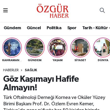
Alısveriş
MODA - GÜZELLİK
Nöbetçi Eczaneler
Gündem
Güncel
Politika
Spor
Tarih - Kültür 
Bilim / Teknoloji
Hava Durumu
Eğitim
Namaz Vakitleri
Ekonomi
Trafik Durumu
GÜNDEM
YAŞAM
SIYASET
DÜNYA
KAHRAMANMARAŞ
Güncel
Süper Lig Puan Durumu ve Fikstür
HABERLER
SAĞLIK
Göz Kaşımayı Hafife
Gündem
Tüm Manşetler
Almayın!
Magazin
Son Dakika Haberleri
Türk Oftalmoloji Derneği Kornea ve Oküler Yüzey
Birimi Başkanı Prof. Dr. Özlem Evren Kemer,
Politika
Haber Arşivi