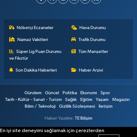
Nöbetçi Eczaneler
Hava Durumu
Namaz Vakitleri
Trafik Durumu
Süper Lig Puan Durumu
Tüm Manşetler
ve Fikstür
Son Dakika Haberleri
Haber Arşivi
Gündem
Güncel
Politika
Ekonomi
Spor
Tarih - Kültür - Sanat - Turizm
Sağlık
Eğitim
Yaşam
Magazin
Bilim / Teknoloji
Gizlilik Sözleşmesi
İletişim
Haber Yazılımı:
TE Bilişim
En iyi site deneyimi sağlamak için çerezlerden