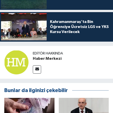
Kahramanmaraş'ta Bin
Öğrenciye Ücretsiz LGS ve YKS
Kursu Verilecek
EDITÖR HAKKINDA
Haber Merkezi
Bunlar da ilginizi çekebilir