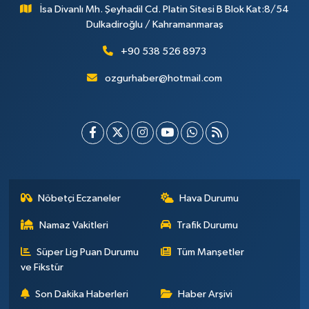
İsa Divanlı Mh. Şeyhadil Cd. Platin Sitesi B Blok Kat:8/54
Dulkadiroğlu / Kahramanmaraş
+90 538 526 8973
ozgurhaber@hotmail.com
Nöbetçi Eczaneler
Hava Durumu
Namaz Vakitleri
Trafik Durumu
Süper Lig Puan Durumu
Tüm Manşetler
ve Fikstür
Son Dakika Haberleri
Haber Arşivi