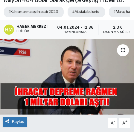
Milyon 484 dolar olarak gerçekleştiğini belirtti.
Sağlık
#Kahramanmaraş ihracatı 2023
#Mustafa buluntu
#Maraş haber
Spor
HABER MERKEZI
04.01.2024 - 12:36
2 DK
EDITÖR
YAYINLANMA
OKUNMA SÜRESI
Tarih - Kültür - Sanat - Turizm
Yaşam
Paylaş
-
+
A
A