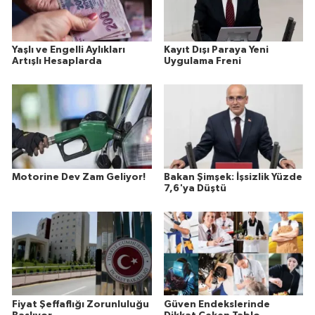
Yaşlı ve Engelli Aylıkları
Kayıt Dışı Paraya Yeni
Artışlı Hesaplarda
Uygulama Freni
Motorine Dev Zam Geliyor!
Bakan Şimşek: İşsizlik Yüzde
7,6'ya Düştü
Fiyat Şeffaflığı Zorunluluğu
Güven Endekslerinde