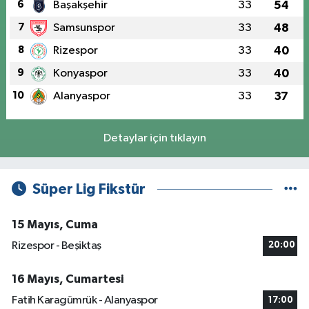
6
Başakşehir
33
54
7
Samsunspor
33
48
8
Rizespor
33
40
9
Konyaspor
33
40
10
Alanyaspor
33
37
Detaylar için tıklayın
Süper Lig Fikstür
15 Mayıs, Cuma
Rizespor - Beşiktaş
20:00
16 Mayıs, Cumartesi
Fatih Karagümrük - Alanyaspor
17:00