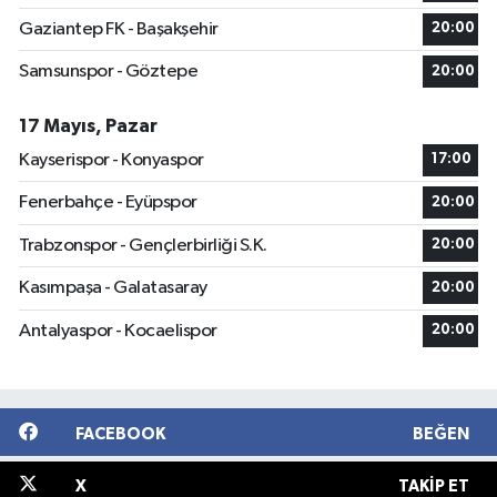
Gaziantep FK - Başakşehir
20:00
Samsunspor - Göztepe
20:00
17 Mayıs, Pazar
Kayserispor - Konyaspor
17:00
Fenerbahçe - Eyüpspor
20:00
Trabzonspor - Gençlerbirliği S.K.
20:00
Kasımpaşa - Galatasaray
20:00
Antalyaspor - Kocaelispor
20:00
FACEBOOK
BEĞEN
X
TAKIP ET