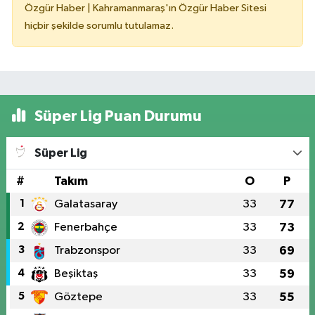
Özgür Haber | Kahramanmaraş'ın Özgür Haber Sitesi
hiçbir şekilde sorumlu tutulamaz.
Süper Lig Puan Durumu
Süper Lig
#
Takım
O
P
1
Galatasaray
33
77
2
Fenerbahçe
33
73
3
Trabzonspor
33
69
4
Beşiktaş
33
59
5
Göztepe
33
55