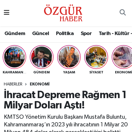
Alısveriş
MODA - GÜZELLİK
Nöbetçi Eczaneler
Gündem
Güncel
Politika
Spor
Tarih - Kültür 
Bilim / Teknoloji
Hava Durumu
Eğitim
Namaz Vakitleri
Ekonomi
Trafik Durumu
GÜNDEM
YAŞAM
SIYASET
EKONOM
KAHRAMANMARAŞ
Güncel
Süper Lig Puan Durumu ve Fikstür
HABERLER
EKONOMI
İhracat Depreme Rağmen 1
Gündem
Tüm Manşetler
Milyar Doları Aştı!
Magazin
Son Dakika Haberleri
KMTSO Yönetim Kurulu Başkanı Mustafa Buluntu,
Kahramanmaraş’ın 2023 yılı ihracatının 1 Milyar 20
Politika
Haber Arşivi