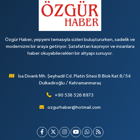
Özgür Haber, yepyeni temasıyla sizleri buluştururken, sadelik ve
modernizmi bir araya getiriyor. Şatafattan kaçınıyor ve insanlara
haber okuyabilecekleri bir altyapı sunuyor.
İsa Divanlı Mh. Şeyhadil Cd. Platin Sitesi B Blok Kat:8/54
Dulkadiroğlu / Kahramanmaraş
+90 538 526 8973
ozgurhaber@hotmail.com