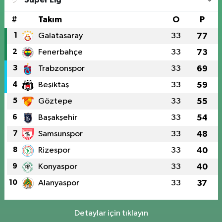
#
Takım
O
P
1
Galatasaray
33
77
2
Fenerbahçe
33
73
3
Trabzonspor
33
69
4
Beşiktaş
33
59
5
Göztepe
33
55
6
Başakşehir
33
54
7
Samsunspor
33
48
8
Rizespor
33
40
9
Konyaspor
33
40
10
Alanyaspor
33
37
Detaylar için tıklayın