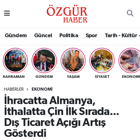
Alısveriş
MODA - GÜZELLİK
Nöbetçi Eczaneler
Gündem
Güncel
Politika
Spor
Tarih - Kültür 
Bilim / Teknoloji
Hava Durumu
Eğitim
Namaz Vakitleri
Ekonomi
Trafik Durumu
GÜNDEM
YAŞAM
SIYASET
EKONOM
KAHRAMANMARAŞ
Güncel
Süper Lig Puan Durumu ve Fikstür
HABERLER
EKONOMI
İhracatta Almanya,
Gündem
Tüm Manşetler
İthalatta Çin İlk Sırada...
Magazin
Son Dakika Haberleri
Dış Ticaret Açığı Artış
Gösterdi
Politika
Haber Arşivi