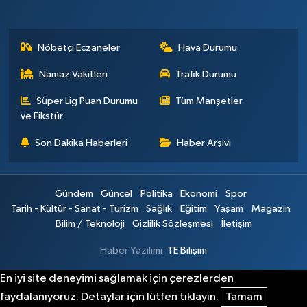
Nöbetçi Eczaneler
Hava Durumu
Namaz Vakitleri
Trafik Durumu
Süper Lig Puan Durumu
Tüm Manşetler
ve Fikstür
Son Dakika Haberleri
Haber Arşivi
Gündem
Güncel
Politika
Ekonomi
Spor
Tarih - Kültür - Sanat - Turizm
Sağlık
Eğitim
Yaşam
Magazin
Bilim / Teknoloji
Gizlilik Sözleşmesi
İletişim
Haber Yazılımı:
TE Bilişim
En iyi site deneyimi sağlamak için çerezlerden
faydalanıyoruz. Detaylar için lütfen tıklayın.
Tamam