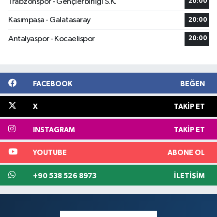
Trabzonspor - Gençlerbirliği S.K.
20:00
Kasımpaşa - Galatasaray
20:00
Antalyaspor - Kocaelispor
20:00
FACEBOOK
BEĞEN
X
TAKIP ET
INSTAGRAM
TAKIP ET
YOUTUBE
ABONE OL
+90 538 526 8973
İLETIŞIM