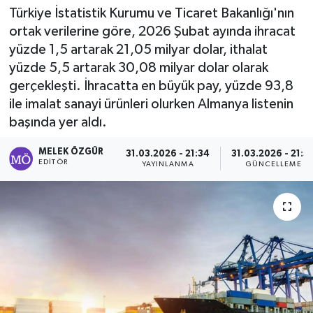
Türkiye İstatistik Kurumu ve Ticaret Bakanlığı'nın
Sağlık
ortak verilerine göre, 2026 Şubat ayında ihracat
yüzde 1,5 artarak 21,05 milyar dolar, ithalat
Spor
yüzde 5,5 artarak 30,08 milyar dolar olarak
gerçekleşti. İhracatta en büyük pay, yüzde 93,8
Tarih - Kültür - Sanat - Turizm
ile imalat sanayi ürünleri olurken Almanya listenin
başında yer aldı.
Yaşam
MELEK ÖZGÜR
31.03.2026 - 21:34
31.03.2026 - 21:3
EDITÖR
YAYINLANMA
GÜNCELLEME