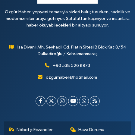
Özgür Haber, yepyeni temasıyla sizleri buluştururken, sadelik ve
modernizmi bir araya getiriyor. Şatafattan kaçınıyor ve insanlara
haber okuyabilecekleri bir altyapı sunuyor.
İsa Divanlı Mh. Şeyhadil Cd. Platin Sitesi B Blok Kat:8/54
Dulkadiroğlu / Kahramanmaraş
+90 538 526 8973
ozgurhaber@hotmail.com
Nöbetçi Eczaneler
Hava Durumu