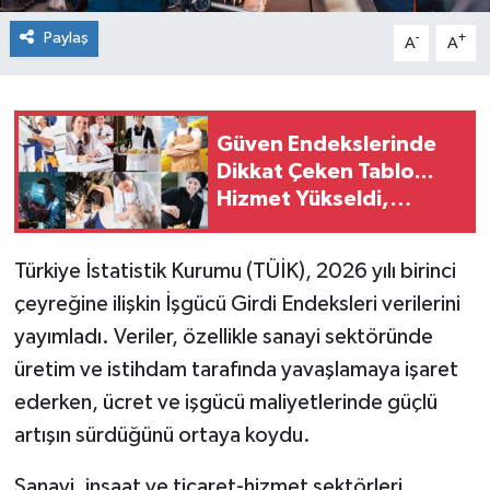
Paylaş
-
+
A
A
Güven Endekslerinde
Dikkat Çeken Tablo...
Hizmet Yükseldi,
Perakende Geriledi
Türkiye İstatistik Kurumu (TÜİK), 2026 yılı birinci
çeyreğine ilişkin İşgücü Girdi Endeksleri verilerini
yayımladı. Veriler, özellikle sanayi sektöründe
üretim ve istihdam tarafında yavaşlamaya işaret
ederken, ücret ve işgücü maliyetlerinde güçlü
artışın sürdüğünü ortaya koydu.
Sanayi, inşaat ve ticaret-hizmet sektörleri