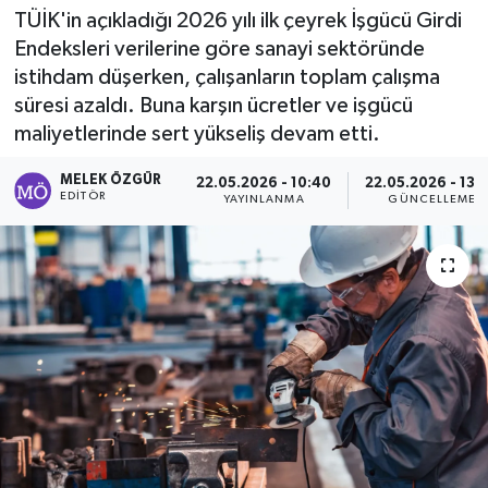
TÜİK'in açıkladığı 2026 yılı ilk çeyrek İşgücü Girdi
Sağlık
Endeksleri verilerine göre sanayi sektöründe
istihdam düşerken, çalışanların toplam çalışma
Spor
süresi azaldı. Buna karşın ücretler ve işgücü
maliyetlerinde sert yükseliş devam etti.
Tarih - Kültür - Sanat - Turizm
MELEK ÖZGÜR
22.05.2026 - 10:40
22.05.2026 - 13:
EDITÖR
YAYINLANMA
GÜNCELLEME
Yaşam