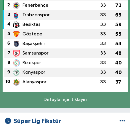
2
Fenerbahçe
33
73
3
Trabzonspor
33
69
4
Beşiktaş
33
59
5
Göztepe
33
55
6
Başakşehir
33
54
7
Samsunspor
33
48
8
Rizespor
33
40
9
Konyaspor
33
40
10
Alanyaspor
33
37
Detaylar için tıklayın
Süper Lig Fikstür