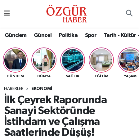
Alısveriş
MODA - GÜZELLİK
Nöbetçi Eczaneler
Gündem
Güncel
Politika
Spor
Tarih - Kültür 
Bilim / Teknoloji
Hava Durumu
Eğitim
Namaz Vakitleri
Ekonomi
Trafik Durumu
GÜNDEM
DÜNYA
SAĞLIK
EĞITIM
YAŞAM
Güncel
Süper Lig Puan Durumu ve Fikstür
HABERLER
EKONOMI
İlk Çeyrek Raporunda
Gündem
Tüm Manşetler
Sanayi Sektöründe
Magazin
Son Dakika Haberleri
İstihdam ve Çalışma
Saatlerinde Düşüş!
Politika
Haber Arşivi