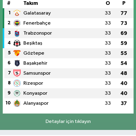
#
Takım
O
P
1
Galatasaray
33
77
2
Fenerbahçe
33
73
3
Trabzonspor
33
69
4
Beşiktaş
33
59
5
Göztepe
33
55
6
Başakşehir
33
54
7
Samsunspor
33
48
8
Rizespor
33
40
9
Konyaspor
33
40
10
Alanyaspor
33
37
Detaylar için tıklayın