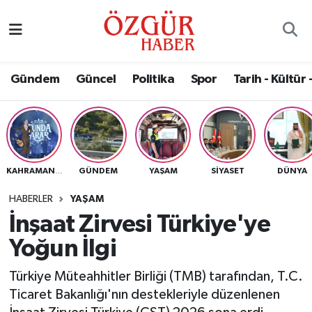
Alısveriş
MODA - GÜZELLİK
Nöbetçi Eczaneler
Gündem
Güncel
Politika
Spor
Tarih - Kültür 
Bilim / Teknoloji
Hava Durumu
Eğitim
Namaz Vakitleri
Ekonomi
Trafik Durumu
GÜNDEM
YAŞAM
SIYASET
DÜNYA
KAHRAMANMARAŞ
Güncel
Süper Lig Puan Durumu ve Fikstür
HABERLER
YAŞAM
İnşaat Zirvesi Türkiye'ye
Gündem
Tüm Manşetler
Yoğun İlgi
Magazin
Son Dakika Haberleri
Türkiye Müteahhitler Birliği (TMB) tarafından, T.C.
Ticaret Bakanlığı'nın destekleriyle düzenlenen
Politika
Haber Arşivi