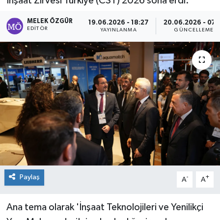
İnşaat Zirvesi Türkiye (CST) 2026 sona erdi.
Sağlık
MELEK ÖZGÜR
19.06.2026 - 18:27
20.06.2026 - 07:
EDITÖR
YAYINLANMA
GÜNCELLEME
Spor
Tarih - Kültür - Sanat - Turizm
Yaşam
Paylaş
-
+
A
A
Ana tema olarak 'İnşaat Teknolojileri ve Yenilikçi