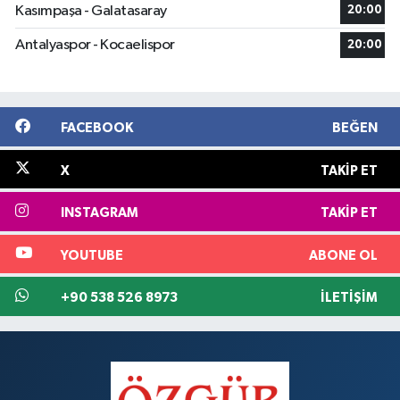
Kasımpaşa - Galatasaray
20:00
Antalyaspor - Kocaelispor
20:00
FACEBOOK
BEĞEN
X
TAKIP ET
INSTAGRAM
TAKIP ET
YOUTUBE
ABONE OL
+90 538 526 8973
İLETIŞIM