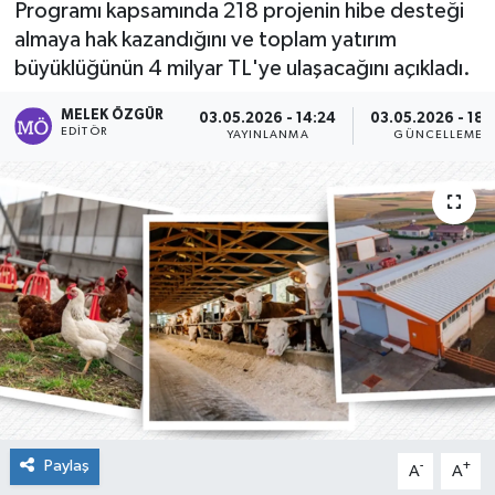
Programı kapsamında 218 projenin hibe desteği
almaya hak kazandığını ve toplam yatırım
Sağlık
büyüklüğünün 4 milyar TL'ye ulaşacağını açıkladı.
Spor
MELEK ÖZGÜR
03.05.2026 - 14:24
03.05.2026 - 18:
EDITÖR
YAYINLANMA
GÜNCELLEME
Tarih - Kültür - Sanat - Turizm
Yaşam
Paylaş
-
+
A
A