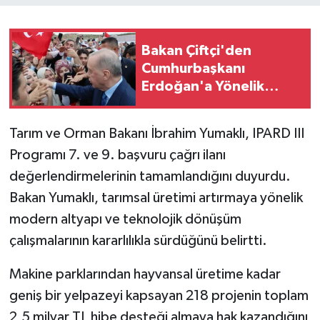
Bakan Çiftçi'den
Cumhurbaşkanı
Erdoğan'a Yönelik
Eleştirilere Tepki
Tarım ve Orman Bakanı İbrahim Yumaklı, IPARD III
Programı 7. ve 9. başvuru çağrı ilanı
değerlendirmelerinin tamamlandığını duyurdu.
Bakan Yumaklı, tarımsal üretimi artırmaya yönelik
modern altyapı ve teknolojik dönüşüm
çalışmalarının kararlılıkla sürdüğünü belirtti.
Makine parklarından hayvansal üretime kadar
geniş bir yelpazeyi kapsayan 218 projenin toplam
2,5 milyar TL hibe desteği almaya hak kazandığını