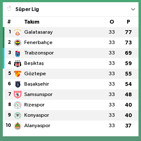
Süper Lig
#
Takım
O
P
1
Galatasaray
33
77
2
Fenerbahçe
33
73
3
Trabzonspor
33
69
4
Beşiktaş
33
59
5
Göztepe
33
55
6
Başakşehir
33
54
7
Samsunspor
33
48
8
Rizespor
33
40
9
Konyaspor
33
40
10
Alanyaspor
33
37