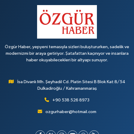
Özgür Haber, yepyeni temasıyla sizleri buluştururken, sadelik ve
modernizmi bir araya getiriyor. Şatafattan kaçınıyor ve insanlara
haber okuyabilecekleri bir altyapı sunuyor.
İsa Divanlı Mh. Şeyhadil Cd. Platin Sitesi B Blok Kat:8/54
Dulkadiroğlu / Kahramanmaraş
+90 538 526 8973
ozgurhaber@hotmail.com