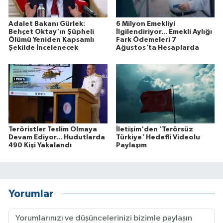
Adalet Bakanı Gürlek:
6 Milyon Emekliyi
Behçet Oktay'ın Şüpheli
İlgilendiriyor... Emekli Aylığı
Ölümü Yeniden Kapsamlı
Fark Ödemeleri 7
Şekilde İncelenecek
Ağustos'ta Hesaplarda
Teröristler Teslim Olmaya
İletişim'den 'Terörsüz
Devam Ediyor... Hudutlarda
Türkiye' Hedefli Videolu
490 Kişi Yakalandı
Paylaşım
Yorumlar