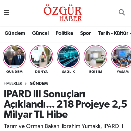
Alısveriş
MODA - GÜZELLİK
Nöbetçi Eczaneler
Gündem
Güncel
Politika
Spor
Tarih - Kültür 
Bilim / Teknoloji
Hava Durumu
Eğitim
Namaz Vakitleri
Ekonomi
Trafik Durumu
GÜNDEM
DÜNYA
SAĞLIK
EĞITIM
YAŞAM
Güncel
Süper Lig Puan Durumu ve Fikstür
HABERLER
GÜNDEM
IPARD III Sonuçları
Gündem
Tüm Manşetler
Açıklandı... 218 Projeye 2,5
Magazin
Son Dakika Haberleri
Milyar TL Hibe
Tarım ve Orman Bakanı İbrahim Yumaklı, IPARD III
Politika
Haber Arşivi