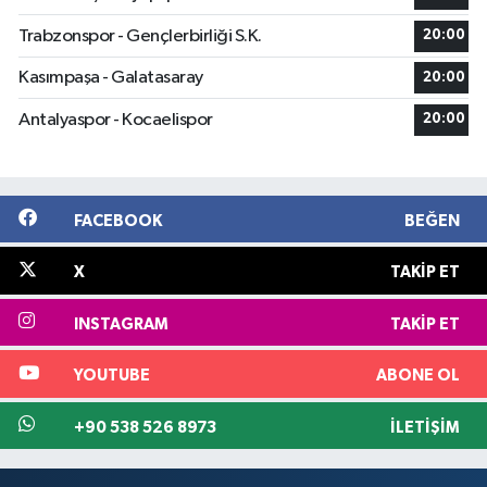
Trabzonspor - Gençlerbirliği S.K.
20:00
Kasımpaşa - Galatasaray
20:00
Antalyaspor - Kocaelispor
20:00
FACEBOOK
BEĞEN
X
TAKIP ET
INSTAGRAM
TAKIP ET
YOUTUBE
ABONE OL
+90 538 526 8973
İLETIŞIM