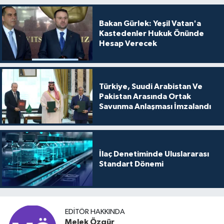
Bakan Gürlek: Yeşil Vatan'a
Kastedenler Hukuk Önünde
Hesap Verecek
Türkiye, Suudi Arabistan Ve
Pakistan Arasında Ortak
Savunma Anlaşması İmzalandı
İlaç Denetiminde Uluslararası
Standart Dönemi
EDITÖR HAKKINDA
Melek Özgür