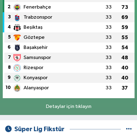
2
Fenerbahçe
33
73
3
Trabzonspor
33
69
4
Beşiktaş
33
59
5
Göztepe
33
55
6
Başakşehir
33
54
7
Samsunspor
33
48
8
Rizespor
33
40
9
Konyaspor
33
40
10
Alanyaspor
33
37
Detaylar için tıklayın
Süper Lig Fikstür