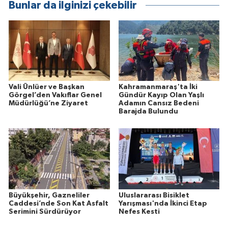
Bunlar da ilginizi çekebilir
Vali Ünlüer ve Başkan
Kahramanmaraş'ta İki
Görgel’den Vakıflar Genel
Gündür Kayıp Olan Yaşlı
Müdürlüğü’ne Ziyaret
Adamın Cansız Bedeni
Barajda Bulundu
Büyükşehir, Gazneliler
Uluslararası Bisiklet
Caddesi’nde Son Kat Asfalt
Yarışması'nda İkinci Etap
Serimini Sürdürüyor
Nefes Kesti