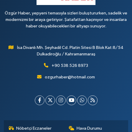
Özgür Haber, yepyeni temasıyla sizleri buluştururken, sadelik ve
modernizmi bir araya getiriyor. Şatafattan kaçınıyor ve insanlara
haber okuyabilecekleri bir altyapı sunuyor.
İsa Divanlı Mh. Şeyhadil Cd. Platin Sitesi B Blok Kat:8/54
Dulkadiroğlu / Kahramanmaraş
+90 538 526 8973
ozgurhaber@hotmail.com
Nöbetçi Eczaneler
Hava Durumu