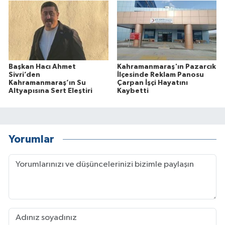
Başkan Hacı Ahmet
Kahramanmaraş'ın Pazarcık
Sivri’den
İlçesinde Reklam Panosu
Kahramanmaraş’ın Su
Çarpan İşçi Hayatını
Altyapısına Sert Eleştiri
Kaybetti
Yorumlar