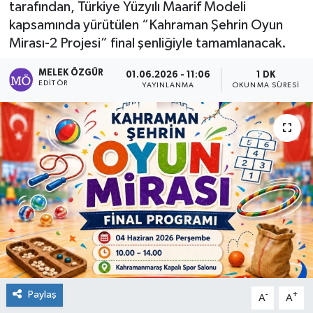
tarafından, Türkiye Yüzyılı Maarif Modeli
kapsamında yürütülen “Kahraman Şehrin Oyun
Sağlık
Mirası-2 Projesi” final şenliğiyle tamamlanacak.
Spor
MELEK ÖZGÜR
01.06.2026 - 11:06
1 DK
EDITÖR
YAYINLANMA
OKUNMA SÜRESI
Tarih - Kültür - Sanat - Turizm
Yaşam
Paylaş
-
+
A
A