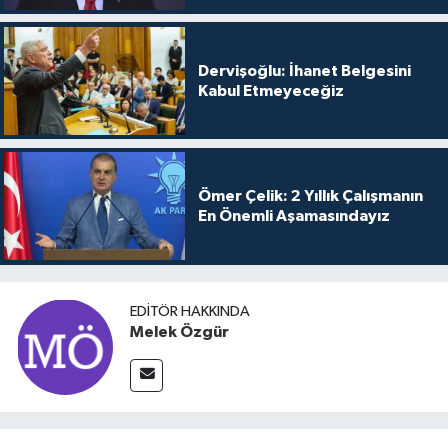
Dervişoğlu: İhanet Belgesini
Kabul Etmeyeceğiz
Ömer Çelik: 2 Yıllık Çalışmanın
En Önemli Aşamasındayız
EDITÖR HAKKINDA
Melek Özgür