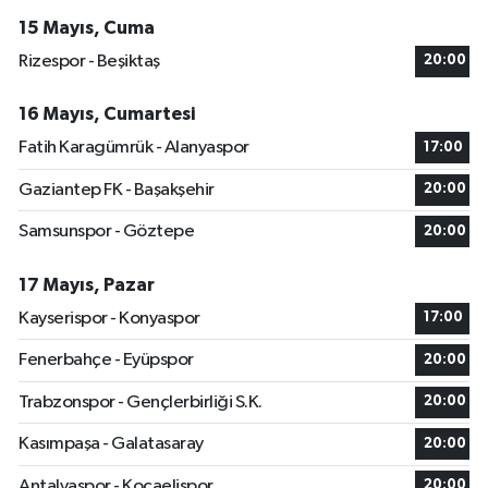
15 Mayıs, Cuma
Rizespor - Beşiktaş
20:00
16 Mayıs, Cumartesi
Fatih Karagümrük - Alanyaspor
17:00
Gaziantep FK - Başakşehir
20:00
Samsunspor - Göztepe
20:00
17 Mayıs, Pazar
Kayserispor - Konyaspor
17:00
Fenerbahçe - Eyüpspor
20:00
Trabzonspor - Gençlerbirliği S.K.
20:00
Kasımpaşa - Galatasaray
20:00
Antalyaspor - Kocaelispor
20:00