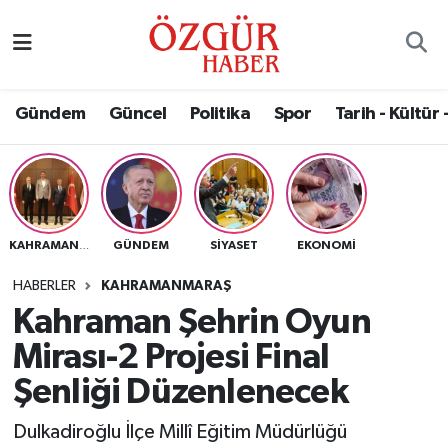
Alısveriş
MODA - GÜZELLİK
Nöbetçi Eczaneler
Gündem
Güncel
Politika
Spor
Tarih - Kültür 
Bilim / Teknoloji
Hava Durumu
Eğitim
Namaz Vakitleri
Ekonomi
Trafik Durumu
GÜNDEM
SIYASET
EKONOMI
KAHRAMANMARAŞ
Güncel
Süper Lig Puan Durumu ve Fikstür
HABERLER
KAHRAMANMARAŞ
Kahraman Şehrin Oyun
Gündem
Tüm Manşetler
Mirası-2 Projesi Final
Magazin
Son Dakika Haberleri
Şenliği Düzenlenecek
Dulkadiroğlu İlçe Millî Eğitim Müdürlüğü
Politika
Haber Arşivi