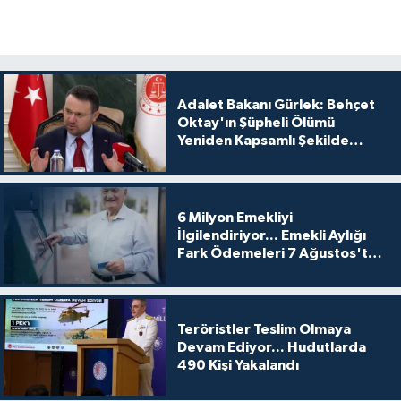
Adalet Bakanı Gürlek: Behçet
Oktay'ın Şüpheli Ölümü
Yeniden Kapsamlı Şekilde
İncelenecek
6 Milyon Emekliyi
İlgilendiriyor... Emekli Aylığı
Fark Ödemeleri 7 Ağustos'ta
Hesaplarda
Teröristler Teslim Olmaya
Devam Ediyor... Hudutlarda
490 Kişi Yakalandı