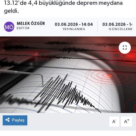
13.12'de 4,4 büyüklüğünde deprem meydana
geldi.
Sağlık
MELEK ÖZGÜR
03.06.2026 - 14:04
03.06.2026 - 14:
Spor
EDITÖR
YAYINLANMA
GÜNCELLEME
Tarih - Kültür - Sanat - Turizm
Yaşam
Paylaş
-
+
A
A