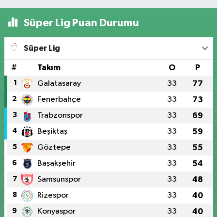
Süper Lig Puan Durumu
Süper Lig
#
Takım
O
P
1
Galatasaray
33
77
2
Fenerbahçe
33
73
3
Trabzonspor
33
69
4
Beşiktaş
33
59
5
Göztepe
33
55
6
Başakşehir
33
54
7
Samsunspor
33
48
8
Rizespor
33
40
9
Konyaspor
33
40