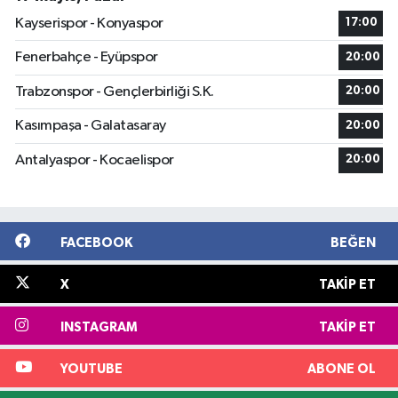
Kayserispor - Konyaspor
17:00
Fenerbahçe - Eyüpspor
20:00
Trabzonspor - Gençlerbirliği S.K.
20:00
Kasımpaşa - Galatasaray
20:00
Antalyaspor - Kocaelispor
20:00
FACEBOOK
BEĞEN
X
TAKIP ET
INSTAGRAM
TAKIP ET
YOUTUBE
ABONE OL