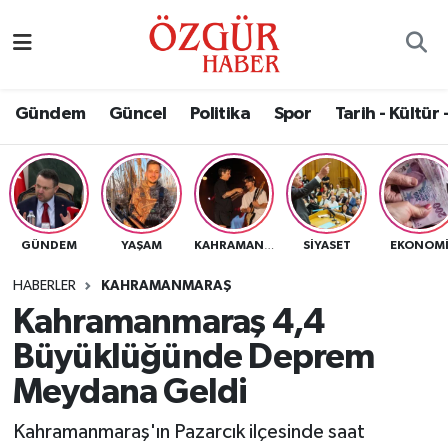
Alısveriş
MODA - GÜZELLİK
Nöbetçi Eczaneler
Gündem
Güncel
Politika
Spor
Tarih - Kültür 
Bilim / Teknoloji
Hava Durumu
Eğitim
Namaz Vakitleri
Ekonomi
Trafik Durumu
GÜNDEM
YAŞAM
SIYASET
EKONOM
KAHRAMANMARAŞ
Güncel
Süper Lig Puan Durumu ve Fikstür
HABERLER
KAHRAMANMARAŞ
Kahramanmaraş 4,4
Gündem
Tüm Manşetler
Büyüklüğünde Deprem
Magazin
Son Dakika Haberleri
Meydana Geldi
Kahramanmaraş'ın Pazarcık ilçesinde saat
Politika
Haber Arşivi