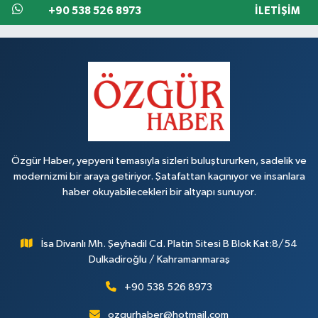
+90 538 526 8973
İLETIŞIM
Özgür Haber, yepyeni temasıyla sizleri buluştururken, sadelik ve
modernizmi bir araya getiriyor. Şatafattan kaçınıyor ve insanlara
haber okuyabilecekleri bir altyapı sunuyor.
İsa Divanlı Mh. Şeyhadil Cd. Platin Sitesi B Blok Kat:8/54
Dulkadiroğlu / Kahramanmaraş
+90 538 526 8973
ozgurhaber@hotmail.com