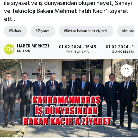
ile siyaset ve iş dünyasından oluşan heyet, Sanayi
ve Teknoloji Bakanı Mehmet Fatih Kacır’ı ziyaret
Sağlık
etti.
Spor
#Bakan
#Ziyaret
#Kmtso bakan kacır ziyareti
#Mustafa 
Tarih - Kültür - Sanat - Turizm
HABER MERKEZI
01.02.2024 - 15:45
01.02.2024 - 15
EDITÖR
YAYINLANMA
GÜNCELLEME
Yaşam