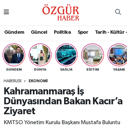
Alısveriş
MODA - GÜZELLİK
Nöbetçi Eczaneler
Gündem
Güncel
Politika
Spor
Tarih - Kültür 
Bilim / Teknoloji
Hava Durumu
Eğitim
Namaz Vakitleri
Ekonomi
Trafik Durumu
GÜNDEM
DÜNYA
SAĞLIK
EĞITIM
YAŞAM
Güncel
Süper Lig Puan Durumu ve Fikstür
HABERLER
EKONOMI
Kahramanmaraş İş
Gündem
Tüm Manşetler
Dünyasından Bakan Kacır’a
Magazin
Son Dakika Haberleri
Ziyaret
KMTSO Yönetim Kurulu Başkanı Mustafa Buluntu
Politika
Haber Arşivi