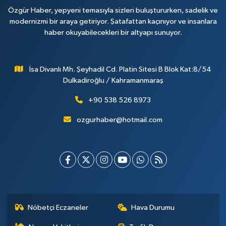
Özgür Haber, yepyeni temasıyla sizleri buluştururken, sadelik ve
modernizmi bir araya getiriyor. Şatafattan kaçınıyor ve insanlara
haber okuyabilecekleri bir altyapı sunuyor.
İsa Divanlı Mh. Şeyhadil Cd. Platin Sitesi B Blok Kat:8/54
Dulkadiroğlu / Kahramanmaraş
+90 538 526 8973
ozgurhaber@hotmail.com
Nöbetçi Eczaneler
Hava Durumu