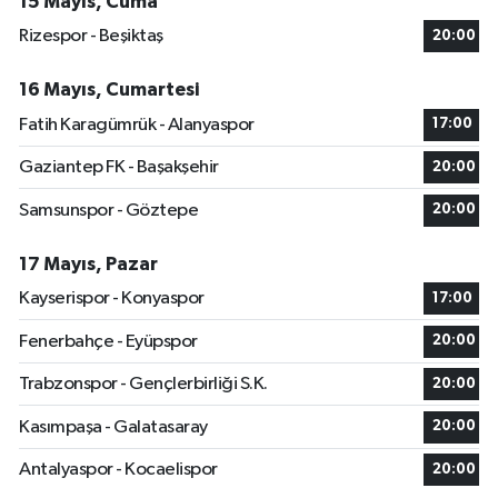
15 Mayıs, Cuma
Rizespor - Beşiktaş
20:00
16 Mayıs, Cumartesi
Fatih Karagümrük - Alanyaspor
17:00
Gaziantep FK - Başakşehir
20:00
Samsunspor - Göztepe
20:00
17 Mayıs, Pazar
Kayserispor - Konyaspor
17:00
Fenerbahçe - Eyüpspor
20:00
Trabzonspor - Gençlerbirliği S.K.
20:00
Kasımpaşa - Galatasaray
20:00
Antalyaspor - Kocaelispor
20:00