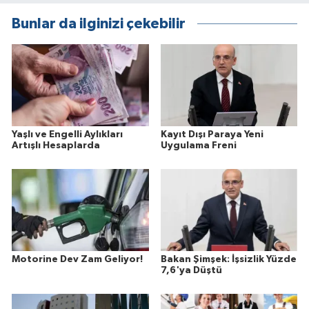
Bunlar da ilginizi çekebilir
Yaşlı ve Engelli Aylıkları
Kayıt Dışı Paraya Yeni
Artışlı Hesaplarda
Uygulama Freni
Motorine Dev Zam Geliyor!
Bakan Şimşek: İşsizlik Yüzde
7,6'ya Düştü