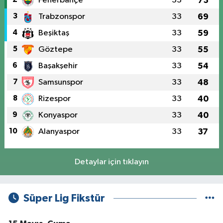
Fenerbahçe
33
73
3
Trabzonspor
33
69
4
Beşiktaş
33
59
5
Göztepe
33
55
6
Başakşehir
33
54
7
Samsunspor
33
48
8
Rizespor
33
40
9
Konyaspor
33
40
10
Alanyaspor
33
37
Detaylar için tıklayın
Süper Lig Fikstür