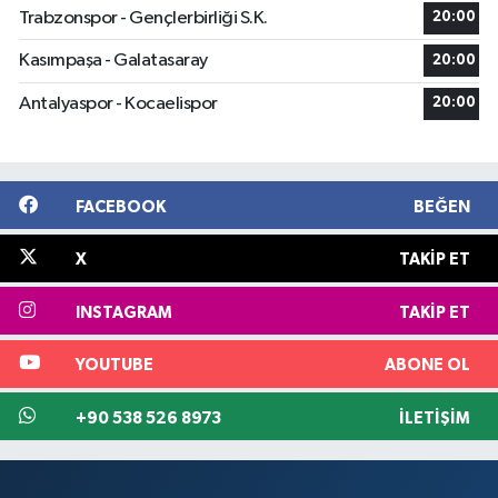
Trabzonspor - Gençlerbirliği S.K.
20:00
Kasımpaşa - Galatasaray
20:00
Antalyaspor - Kocaelispor
20:00
FACEBOOK
BEĞEN
X
TAKIP ET
INSTAGRAM
TAKIP ET
YOUTUBE
ABONE OL
+90 538 526 8973
İLETIŞIM