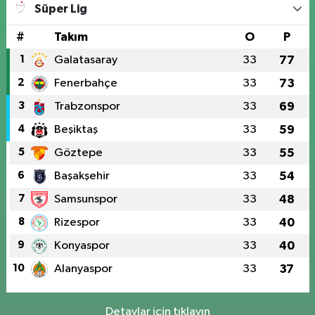
Süper Lig
#
Takım
O
P
1
Galatasaray
33
77
2
Fenerbahçe
33
73
3
Trabzonspor
33
69
4
Beşiktaş
33
59
5
Göztepe
33
55
6
Başakşehir
33
54
7
Samsunspor
33
48
8
Rizespor
33
40
9
Konyaspor
33
40
10
Alanyaspor
33
37
Detaylar için tıklayın