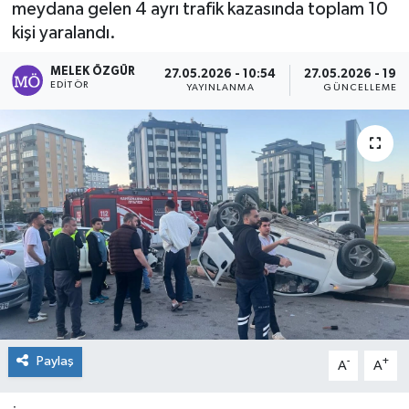
meydana gelen 4 ayrı trafik kazasında toplam 10
kişi yaralandı.
Sağlık
MELEK ÖZGÜR
27.05.2026 - 10:54
27.05.2026 - 19:
Spor
EDITÖR
YAYINLANMA
GÜNCELLEME
Tarih - Kültür - Sanat - Turizm
Yaşam
Paylaş
-
+
A
A