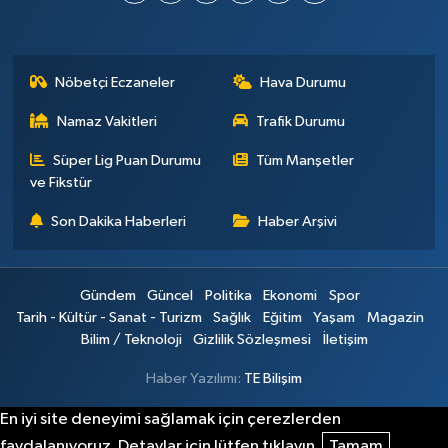
Nöbetçi Eczaneler
Hava Durumu
Namaz Vakitleri
Trafik Durumu
Süper Lig Puan Durumu
Tüm Manşetler
ve Fikstür
Son Dakika Haberleri
Haber Arşivi
Gündem
Güncel
Politika
Ekonomi
Spor
Tarih - Kültür - Sanat - Turizm
Sağlık
Eğitim
Yaşam
Magazin
Bilim / Teknoloji
Gizlilik Sözleşmesi
İletişim
Haber Yazılımı:
TE Bilişim
En iyi site deneyimi sağlamak için çerezlerden
faydalanıyoruz. Detaylar için lütfen tıklayın.
Tamam