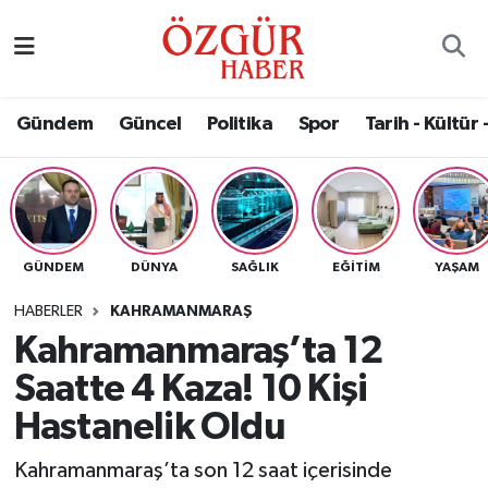
Alısveriş
MODA - GÜZELLİK
Nöbetçi Eczaneler
Gündem
Güncel
Politika
Spor
Tarih - Kültür 
Bilim / Teknoloji
Hava Durumu
Eğitim
Namaz Vakitleri
Ekonomi
Trafik Durumu
GÜNDEM
DÜNYA
SAĞLIK
EĞITIM
YAŞAM
Güncel
Süper Lig Puan Durumu ve Fikstür
HABERLER
KAHRAMANMARAŞ
Kahramanmaraş’ta 12
Gündem
Tüm Manşetler
Saatte 4 Kaza! 10 Kişi
Magazin
Son Dakika Haberleri
Hastanelik Oldu
Kahramanmaraş’ta son 12 saat içerisinde
Politika
Haber Arşivi