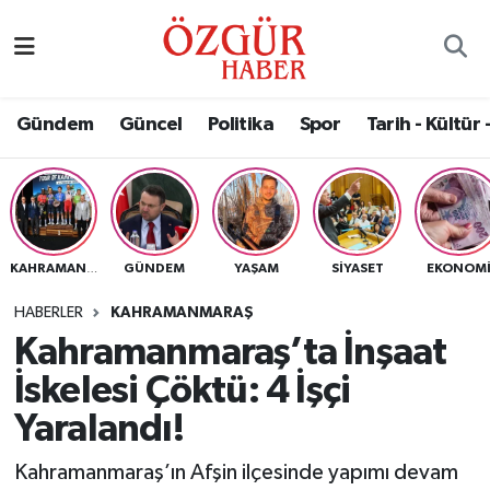
Alısveriş
MODA - GÜZELLİK
Nöbetçi Eczaneler
Gündem
Güncel
Politika
Spor
Tarih - Kültür 
Bilim / Teknoloji
Hava Durumu
Eğitim
Namaz Vakitleri
Ekonomi
Trafik Durumu
GÜNDEM
YAŞAM
SIYASET
EKONOM
KAHRAMANMARAŞ
Güncel
Süper Lig Puan Durumu ve Fikstür
HABERLER
KAHRAMANMARAŞ
Kahramanmaraş’ta İnşaat
Gündem
Tüm Manşetler
İskelesi Çöktü: 4 İşçi
Magazin
Son Dakika Haberleri
Yaralandı!
Kahramanmaraş’ın Afşin ilçesinde yapımı devam
Politika
Haber Arşivi