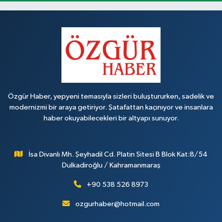
Özgür Haber, yepyeni temasıyla sizleri buluştururken, sadelik ve
modernizmi bir araya getiriyor. Şatafattan kaçınıyor ve insanlara
haber okuyabilecekleri bir altyapı sunuyor.
İsa Divanlı Mh. Şeyhadil Cd. Platin Sitesi B Blok Kat:8/54
Dulkadiroğlu / Kahramanmaraş
+90 538 526 8973
ozgurhaber@hotmail.com