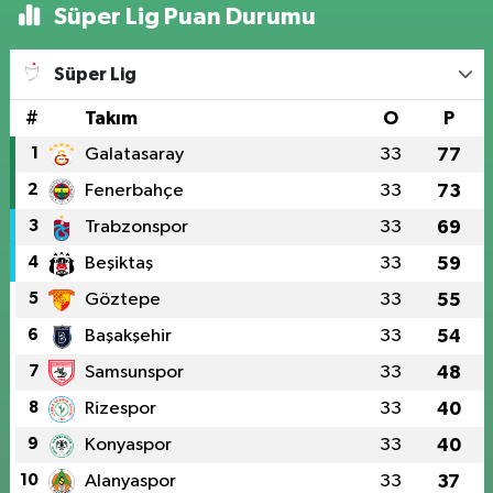
Süper Lig Puan Durumu
Süper Lig
#
Takım
O
P
1
Galatasaray
33
77
2
Fenerbahçe
33
73
3
Trabzonspor
33
69
4
Beşiktaş
33
59
5
Göztepe
33
55
6
Başakşehir
33
54
7
Samsunspor
33
48
8
Rizespor
33
40
9
Konyaspor
33
40
10
Alanyaspor
33
37