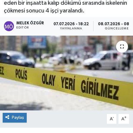
eden bir inşaatta kalıp dökümü sırasında iskelenin
çökmesi sonucu 4 işçi yaralandı.
Sağlık
MELEK ÖZGÜR
07.07.2026 - 18:22
08.07.2026 - 08:
Spor
EDITÖR
YAYINLANMA
GÜNCELLEME
Tarih - Kültür - Sanat - Turizm
Yaşam
Paylaş
-
+
A
A