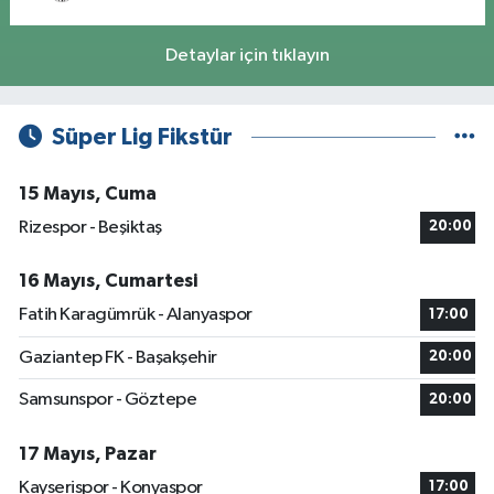
Detaylar için tıklayın
Süper Lig Fikstür
15 Mayıs, Cuma
Rizespor - Beşiktaş
20:00
16 Mayıs, Cumartesi
Fatih Karagümrük - Alanyaspor
17:00
Gaziantep FK - Başakşehir
20:00
Samsunspor - Göztepe
20:00
17 Mayıs, Pazar
Kayserispor - Konyaspor
17:00