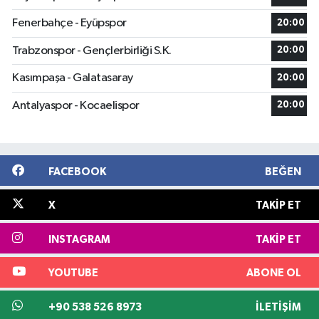
Fenerbahçe - Eyüpspor
20:00
Trabzonspor - Gençlerbirliği S.K.
20:00
Kasımpaşa - Galatasaray
20:00
Antalyaspor - Kocaelispor
20:00
FACEBOOK
BEĞEN
X
TAKIP ET
INSTAGRAM
TAKIP ET
YOUTUBE
ABONE OL
+90 538 526 8973
İLETIŞIM