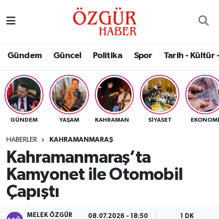
Alısveriş
MODA - GÜZELLİK
Nöbetçi Eczaneler
Gündem
Güncel
Politika
Spor
Tarih - Kültür 
Bilim / Teknoloji
Hava Durumu
Eğitim
Namaz Vakitleri
Ekonomi
Trafik Durumu
GÜNDEM
YAŞAM
SIYASET
EKONOM
KAHRAMANMARAŞ
Güncel
Süper Lig Puan Durumu ve Fikstür
HABERLER
KAHRAMANMARAŞ
Kahramanmaraş’ta
Gündem
Tüm Manşetler
Kamyonet ile Otomobil
Magazin
Son Dakika Haberleri
Çapıştı
Politika
Haber Arşivi
MELEK ÖZGÜR
08.07.2026 - 18:50
1 DK