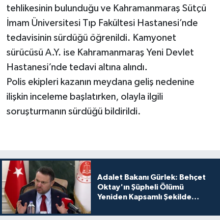
tehlikesinin bulunduğu ve Kahramanmaraş Sütçü
İmam Üniversitesi Tıp Fakültesi Hastanesi’nde
tedavisinin sürdüğü öğrenildi. Kamyonet
sürücüsü A.Y. ise Kahramanmaraş Yeni Devlet
Hastanesi’nde tedavi altına alındı.
Polis ekipleri kazanın meydana geliş nedenine
ilişkin inceleme başlatırken, olayla ilgili
soruşturmanın sürdüğü bildirildi.
Adalet Bakanı Gürlek: Behçet
Oktay'ın Şüpheli Ölümü
Yeniden Kapsamlı Şekilde
İncelenecek