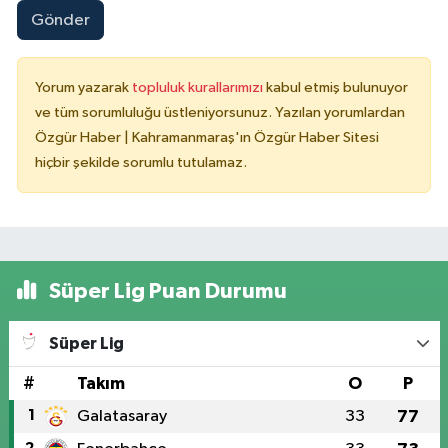
Gönder
Yorum yazarak
topluluk kurallarımızı
kabul etmiş bulunuyor
ve tüm sorumluluğu üstleniyorsunuz. Yazılan yorumlardan
Özgür Haber | Kahramanmaraş'ın Özgür Haber Sitesi
hiçbir şekilde sorumlu tutulamaz.
Süper Lig Puan Durumu
Süper Lig
#
Takım
O
P
1
Galatasaray
33
77