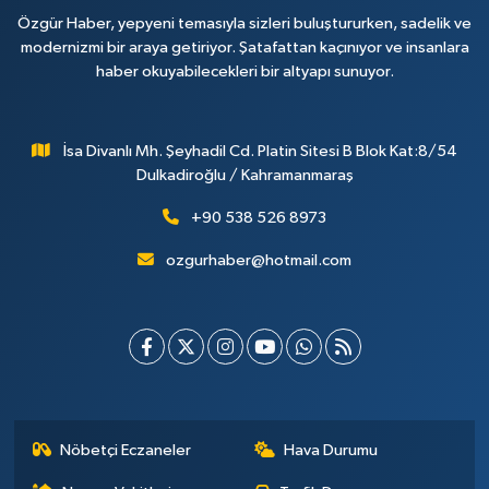
Özgür Haber, yepyeni temasıyla sizleri buluştururken, sadelik ve
modernizmi bir araya getiriyor. Şatafattan kaçınıyor ve insanlara
haber okuyabilecekleri bir altyapı sunuyor.
İsa Divanlı Mh. Şeyhadil Cd. Platin Sitesi B Blok Kat:8/54
Dulkadiroğlu / Kahramanmaraş
+90 538 526 8973
ozgurhaber@hotmail.com
Nöbetçi Eczaneler
Hava Durumu