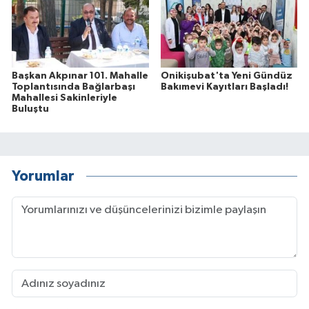
Başkan Akpınar 101. Mahalle
Onikişubat'ta Yeni Gündüz
Toplantısında Bağlarbaşı
Bakımevi Kayıtları Başladı!
Mahallesi Sakinleriyle
Buluştu
Yorumlar