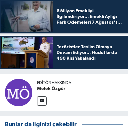
6 Milyon Emekliyi
İlgilendiriyor... Emekli Aylığı
Fark Ödemeleri 7 Ağustos'ta
Hesaplarda
Teröristler Teslim Olmaya
Devam Ediyor... Hudutlarda
490 Kişi Yakalandı
EDITÖR HAKKINDA
Melek Özgür
Bunlar da ilginizi çekebilir