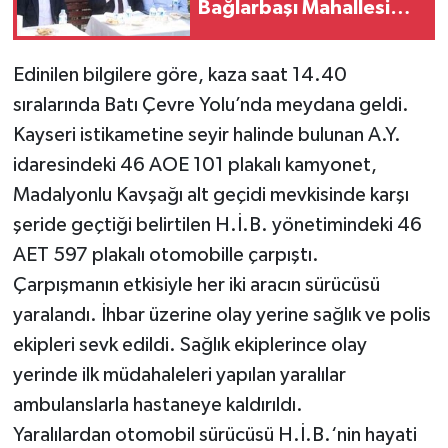
Bağlarbaşı Mahallesi
Sakinleriyle Buluştu
Edinilen bilgilere göre, kaza saat 14.40
sıralarında Batı Çevre Yolu’nda meydana geldi.
Kayseri istikametine seyir halinde bulunan A.Y.
idaresindeki 46 AOE 101 plakalı kamyonet,
Madalyonlu Kavşağı alt geçidi mevkisinde karşı
şeride geçtiği belirtilen H.İ.B. yönetimindeki 46
AET 597 plakalı otomobille çarpıştı.
Çarpışmanın etkisiyle her iki aracın sürücüsü
yaralandı. İhbar üzerine olay yerine sağlık ve polis
ekipleri sevk edildi. Sağlık ekiplerince olay
yerinde ilk müdahaleleri yapılan yaralılar
ambulanslarla hastaneye kaldırıldı.
Yaralılardan otomobil sürücüsü H.İ.B.‘nin hayati