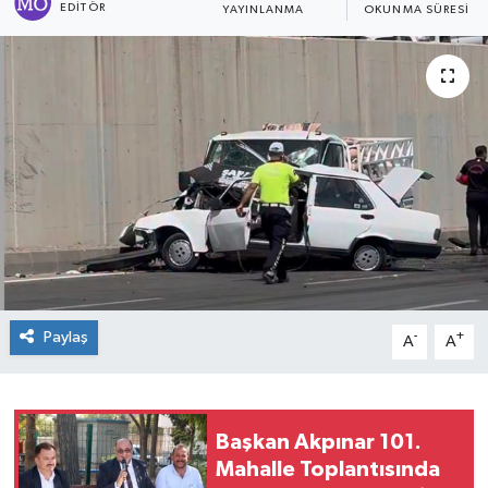
EDITÖR
YAYINLANMA
OKUNMA SÜRESI
Sağlık
Spor
Tarih - Kültür - Sanat - Turizm
Yaşam
Paylaş
-
+
A
A
Başkan Akpınar 101.
Mahalle Toplantısında