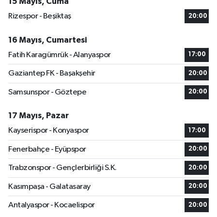
15 Mayıs, Cuma
Rizespor - Beşiktaş
20:00
16 Mayıs, Cumartesi
Fatih Karagümrük - Alanyaspor
17:00
Gaziantep FK - Başakşehir
20:00
Samsunspor - Göztepe
20:00
17 Mayıs, Pazar
Kayserispor - Konyaspor
17:00
Fenerbahçe - Eyüpspor
20:00
Trabzonspor - Gençlerbirliği S.K.
20:00
Kasımpaşa - Galatasaray
20:00
Antalyaspor - Kocaelispor
20:00