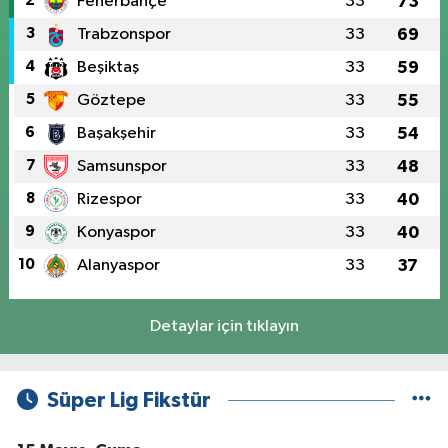
2
Fenerbahçe
33
73
3
Trabzonspor
33
69
4
Beşiktaş
33
59
5
Göztepe
33
55
6
Başakşehir
33
54
7
Samsunspor
33
48
8
Rizespor
33
40
9
Konyaspor
33
40
10
Alanyaspor
33
37
Detaylar için tıklayın
Süper Lig Fikstür