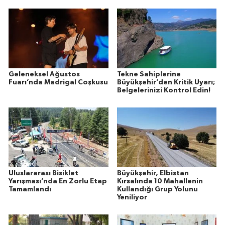
Geleneksel Ağustos
Tekne Sahiplerine
Fuarı’nda Madrigal Coşkusu
Büyükşehir’den Kritik Uyarı;
Belgelerinizi Kontrol Edin!
Uluslararası Bisiklet
Büyükşehir, Elbistan
Yarışması’nda En Zorlu Etap
Kırsalında 10 Mahallenin
Tamamlandı
Kullandığı Grup Yolunu
Yeniliyor