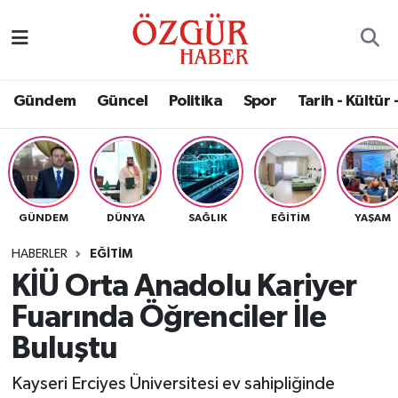
Alısveriş
MODA - GÜZELLİK
Nöbetçi Eczaneler
Gündem
Güncel
Politika
Spor
Tarih - Kültür 
Bilim / Teknoloji
Hava Durumu
Eğitim
Namaz Vakitleri
Ekonomi
Trafik Durumu
GÜNDEM
DÜNYA
SAĞLIK
EĞITIM
YAŞAM
Güncel
Süper Lig Puan Durumu ve Fikstür
HABERLER
EĞITIM
KİÜ Orta Anadolu Kariyer
Gündem
Tüm Manşetler
Fuarında Öğrenciler İle
Magazin
Son Dakika Haberleri
Buluştu
Kayseri Erciyes Üniversitesi ev sahipliğinde
Politika
Haber Arşivi