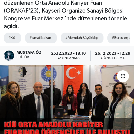
düzenlenen Orta Anadolu Kariyer Fuarı
(ORAKAF'23), Kayseri Organize Sanayi Bölgesi
Sağlık
Kongre ve Fuar Merkezi'nde düzenlenen törenle
açıldı.
Spor
#Kiü
#Ismail bakan
#Memduh Büyükkılıç
#Burcu erşah
Tarih - Kültür - Sanat - Turizm
MUSTAFA ÖZ
25.12.2023 - 18:10
26.12.2023 - 12:29
Yaşam
EDITÖR
YAYINLANMA
GÜNCELLEME