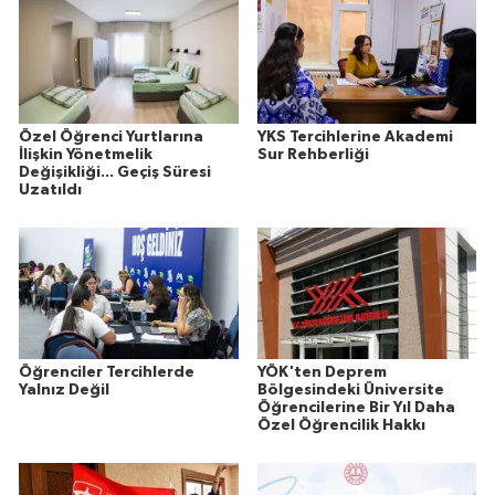
Özel Öğrenci Yurtlarına
YKS Tercihlerine Akademi
İlişkin Yönetmelik
Sur Rehberliği
Değişikliği... Geçiş Süresi
Uzatıldı
Öğrenciler Tercihlerde
YÖK'ten Deprem
Yalnız Değil
Bölgesindeki Üniversite
Öğrencilerine Bir Yıl Daha
Özel Öğrencilik Hakkı