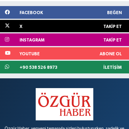
FACEBOOK
BEĞEN
X
TAKIP ET
INSTAGRAM
TAKIP ET
YOUTUBE
ABONE OL
+90 538 526 8973
İLETIŞIM
Özgür Haber, yepyeni temasıyla sizleri buluştururken, sadelik ve