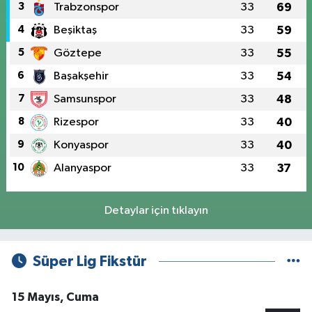
3
Trabzonspor
33
69
4
Beşiktaş
33
59
5
Göztepe
33
55
6
Başakşehir
33
54
7
Samsunspor
33
48
8
Rizespor
33
40
9
Konyaspor
33
40
10
Alanyaspor
33
37
Detaylar için tıklayın
Süper Lig Fikstür
15 Mayıs, Cuma