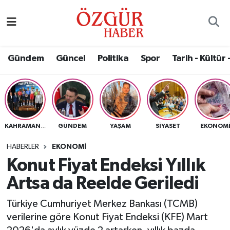
Alısveriş
MODA - GÜZELLİK
Nöbetçi Eczaneler
Gündem
Güncel
Politika
Spor
Tarih - Kültür 
Bilim / Teknoloji
Hava Durumu
Eğitim
Namaz Vakitleri
Ekonomi
Trafik Durumu
GÜNDEM
YAŞAM
SIYASET
EKONOM
KAHRAMANMARAŞ
Güncel
Süper Lig Puan Durumu ve Fikstür
HABERLER
EKONOMI
Konut Fiyat Endeksi Yıllık
Gündem
Tüm Manşetler
Artsa da Reelde Geriledi
Magazin
Son Dakika Haberleri
Türkiye Cumhuriyet Merkez Bankası (TCMB)
verilerine göre Konut Fiyat Endeksi (KFE) Mart
Politika
Haber Arşivi