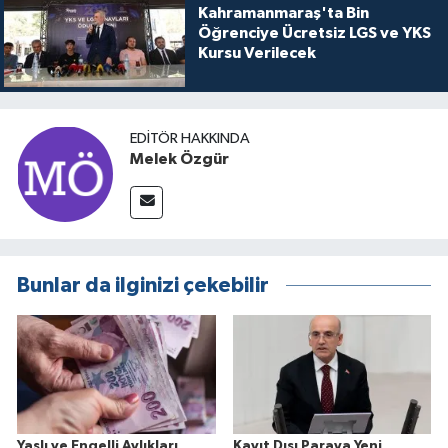
Kahramanmaraş'ta Bin
Öğrenciye Ücretsiz LGS ve YKS
Kursu Verilecek
EDITÖR HAKKINDA
Melek Özgür
Bunlar da ilginizi çekebilir
Yaşlı ve Engelli Aylıkları
Kayıt Dışı Paraya Yeni