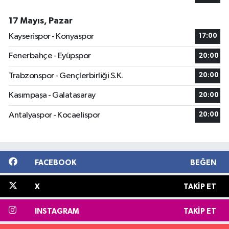
17 Mayıs, Pazar
Kayserispor - Konyaspor
17:00
Fenerbahçe - Eyüpspor
20:00
Trabzonspor - Gençlerbirliği S.K.
20:00
Kasımpaşa - Galatasaray
20:00
Antalyaspor - Kocaelispor
20:00
FACEBOOK
BEĞEN
X
TAKIP ET
INSTAGRAM
TAKIP ET