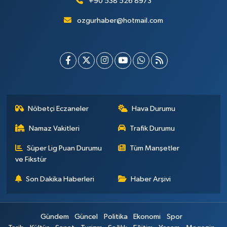
+90 538 526 8973
ozgurhaber@hotmail.com
Nöbetçi Eczaneler
Hava Durumu
Namaz Vakitleri
Trafik Durumu
Süper Lig Puan Durumu
Tüm Manşetler
ve Fikstür
Son Dakika Haberleri
Haber Arşivi
Gündem
Güncel
Politika
Ekonomi
Spor