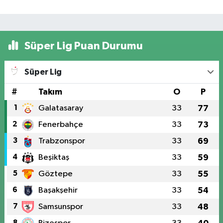
Süper Lig Puan Durumu
Süper Lig
#
Takım
O
P
1
Galatasaray
33
77
2
Fenerbahçe
33
73
3
Trabzonspor
33
69
4
Beşiktaş
33
59
5
Göztepe
33
55
6
Başakşehir
33
54
7
Samsunspor
33
48
8