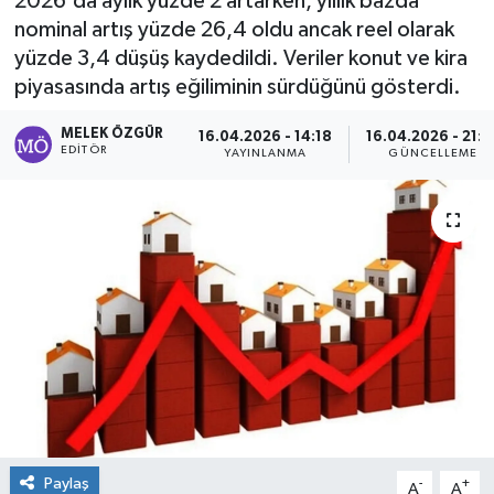
2026'da aylık yüzde 2 artarken, yıllık bazda
nominal artış yüzde 26,4 oldu ancak reel olarak
Sağlık
yüzde 3,4 düşüş kaydedildi. Veriler konut ve kira
piyasasında artış eğiliminin sürdüğünü gösterdi.
Spor
MELEK ÖZGÜR
16.04.2026 - 14:18
16.04.2026 - 21:2
Tarih - Kültür - Sanat - Turizm
EDITÖR
YAYINLANMA
GÜNCELLEME
Yaşam
Paylaş
-
+
A
A