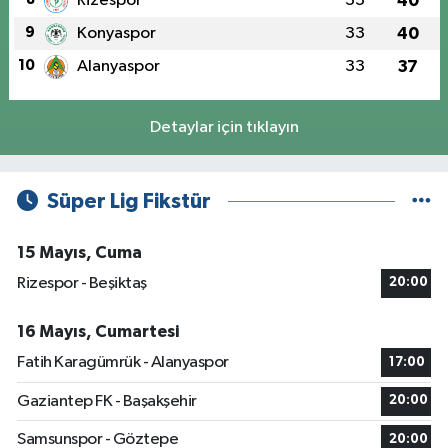
Rizespor
33
40
9
Konyaspor
33
40
10
Alanyaspor
33
37
Detaylar için tıklayın
Süper Lig Fikstür
15 Mayıs, Cuma
Rizespor - Beşiktaş
20:00
16 Mayıs, Cumartesi
Fatih Karagümrük - Alanyaspor
17:00
Gaziantep FK - Başakşehir
20:00
Samsunspor - Göztepe
20:00