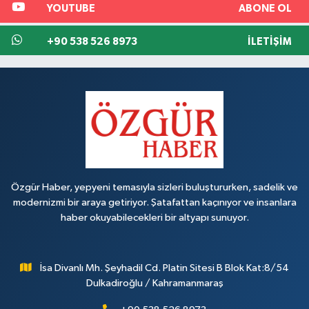
YOUTUBE
ABONE OL
+90 538 526 8973
İLETIŞIM
Özgür Haber, yepyeni temasıyla sizleri buluştururken, sadelik ve
modernizmi bir araya getiriyor. Şatafattan kaçınıyor ve insanlara
haber okuyabilecekleri bir altyapı sunuyor.
İsa Divanlı Mh. Şeyhadil Cd. Platin Sitesi B Blok Kat:8/54
Dulkadiroğlu / Kahramanmaraş