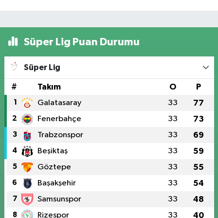
Süper Lig Puan Durumu
Süper Lig
#
Takım
O
P
1
Galatasaray
33
77
2
Fenerbahçe
33
73
3
Trabzonspor
33
69
4
Beşiktaş
33
59
5
Göztepe
33
55
6
Başakşehir
33
54
7
Samsunspor
33
48
8
Rizespor
33
40