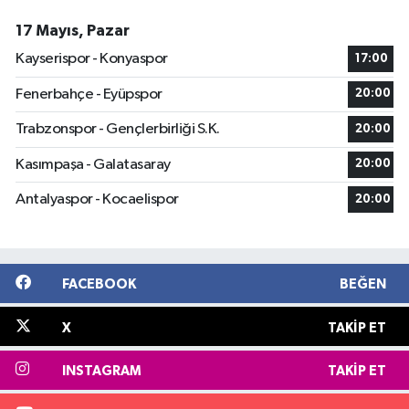
17 Mayıs, Pazar
Kayserispor - Konyaspor
17:00
Fenerbahçe - Eyüpspor
20:00
Trabzonspor - Gençlerbirliği S.K.
20:00
Kasımpaşa - Galatasaray
20:00
Antalyaspor - Kocaelispor
20:00
FACEBOOK
BEĞEN
X
TAKIP ET
INSTAGRAM
TAKIP ET