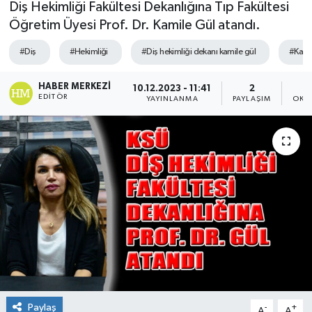
Diş Hekimliği Fakültesi Dekanlığına Tıp Fakültesi
Öğretim Üyesi Prof. Dr. Kamile Gül atandı.
Sağlık
#Diş
#Hekimliği
#Diş hekimliği dekanı kamile gül
#Kami
Spor
HABER MERKEZI
10.12.2023 - 11:41
2
Tarih - Kültür - Sanat - Turizm
EDITÖR
YAYINLANMA
PAYLAŞIM
OKU
Yaşam
Paylaş
-
+
A
A