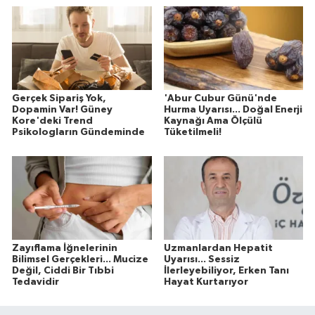
Gerçek Sipariş Yok,
'Abur Cubur Günü'nde
Dopamin Var! Güney
Hurma Uyarısı... Doğal Enerji
Kore'deki Trend
Kaynağı Ama Ölçülü
Psikologların Gündeminde
Tüketilmeli!
Zayıflama İğnelerinin
Uzmanlardan Hepatit
Bilimsel Gerçekleri... Mucize
Uyarısı... Sessiz
Değil, Ciddi Bir Tıbbi
İlerleyebiliyor, Erken Tanı
Tedavidir
Hayat Kurtarıyor