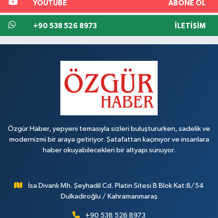
YOUTUBE
ABONE OL
+90 538 526 8973
İLETIŞIM
Özgür Haber, yepyeni temasıyla sizleri buluştururken, sadelik ve
modernizmi bir araya getiriyor. Şatafattan kaçınıyor ve insanlara
haber okuyabilecekleri bir altyapı sunuyor.
İsa Divanlı Mh. Şeyhadil Cd. Platin Sitesi B Blok Kat:8/54
Dulkadiroğlu / Kahramanmaraş
+90 538 526 8973