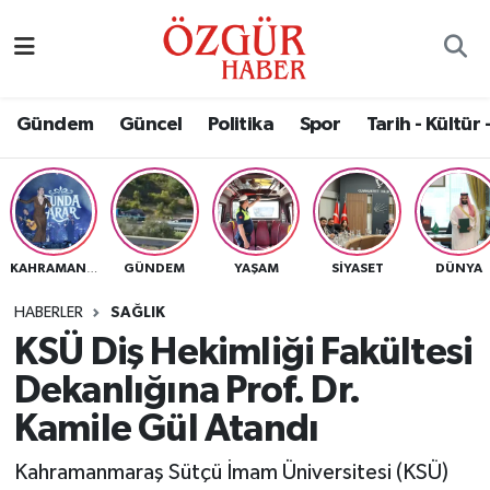
Alısveriş
MODA - GÜZELLİK
Nöbetçi Eczaneler
Gündem
Güncel
Politika
Spor
Tarih - Kültür 
Bilim / Teknoloji
Hava Durumu
Eğitim
Namaz Vakitleri
Ekonomi
Trafik Durumu
GÜNDEM
YAŞAM
SIYASET
DÜNYA
KAHRAMANMARAŞ
Güncel
Süper Lig Puan Durumu ve Fikstür
HABERLER
SAĞLIK
KSÜ Diş Hekimliği Fakültesi
Gündem
Tüm Manşetler
Dekanlığına Prof. Dr.
Magazin
Son Dakika Haberleri
Kamile Gül Atandı
Kahramanmaraş Sütçü İmam Üniversitesi (KSÜ)
Politika
Haber Arşivi