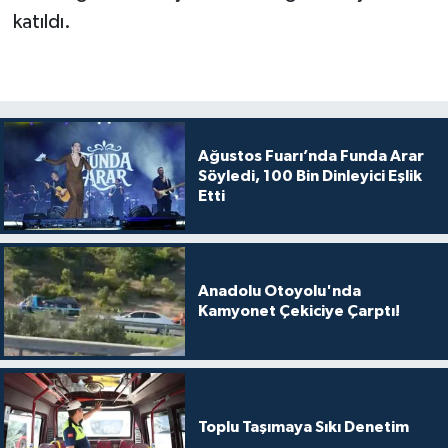
katıldı.
Ağustos Fuarı’nda Funda Arar
Söyledi, 100 Bin Dinleyici Eşlik
Etti
Anadolu Otoyolu'nda
Kamyonet Çekiciye Çarptı!
Toplu Taşımaya Sıkı Denetim