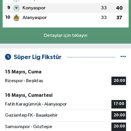
9
Konyaspor
33
40
10
Alanyaspor
33
37
Detaylar için tıklayın
Süper Lig Fikstür
15 Mayıs, Cuma
Rizespor - Beşiktaş
20:00
16 Mayıs, Cumartesi
Fatih Karagümrük - Alanyaspor
17:00
Gaziantep FK - Başakşehir
20:00
Samsunspor - Göztepe
20:00