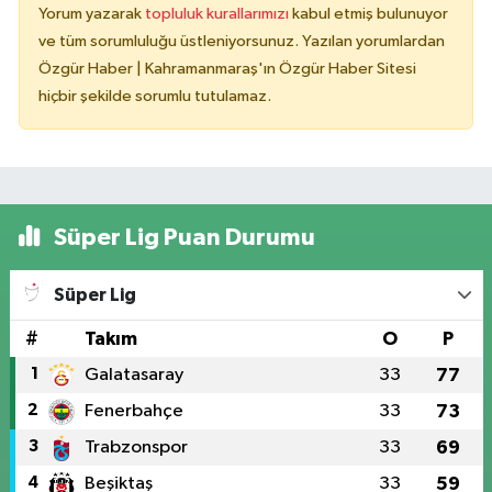
Yorum yazarak
topluluk kurallarımızı
kabul etmiş bulunuyor
ve tüm sorumluluğu üstleniyorsunuz. Yazılan yorumlardan
Özgür Haber | Kahramanmaraş'ın Özgür Haber Sitesi
hiçbir şekilde sorumlu tutulamaz.
Süper Lig Puan Durumu
Süper Lig
#
Takım
O
P
1
Galatasaray
33
77
2
Fenerbahçe
33
73
3
Trabzonspor
33
69
4
Beşiktaş
33
59