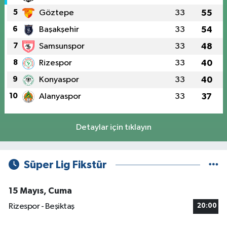
5
Göztepe
33
55
6
Başakşehir
33
54
7
Samsunspor
33
48
8
Rizespor
33
40
9
Konyaspor
33
40
10
Alanyaspor
33
37
Detaylar için tıklayın
Süper Lig Fikstür
15 Mayıs, Cuma
Rizespor - Beşiktaş
20:00