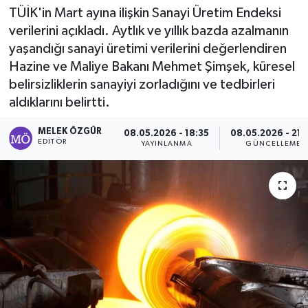
TÜİK'in Mart ayına ilişkin Sanayi Üretim Endeksi
Sağlık
verilerini açıkladı. Aytlık ve yıllık bazda azalmanın
yaşandığı sanayi üretimi verilerini değerlendiren
Spor
Hazine ve Maliye Bakanı Mehmet Şimşek, küresel
belirsizliklerin sanayiyi zorladığını ve tedbirleri
Tarih - Kültür - Sanat - Turizm
aldıklarını belirtti.
Yaşam
MELEK ÖZGÜR
08.05.2026 - 18:35
08.05.2026 - 21:
EDITÖR
YAYINLANMA
GÜNCELLEME