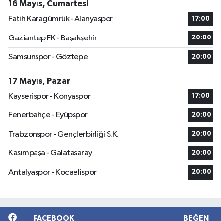
16 Mayıs, Cumartesi
Fatih Karagümrük - Alanyaspor
17:00
Gaziantep FK - Başakşehir
20:00
Samsunspor - Göztepe
20:00
17 Mayıs, Pazar
Kayserispor - Konyaspor
17:00
Fenerbahçe - Eyüpspor
20:00
Trabzonspor - Gençlerbirliği S.K.
20:00
Kasımpaşa - Galatasaray
20:00
Antalyaspor - Kocaelispor
20:00
FACEBOOK
BEĞEN