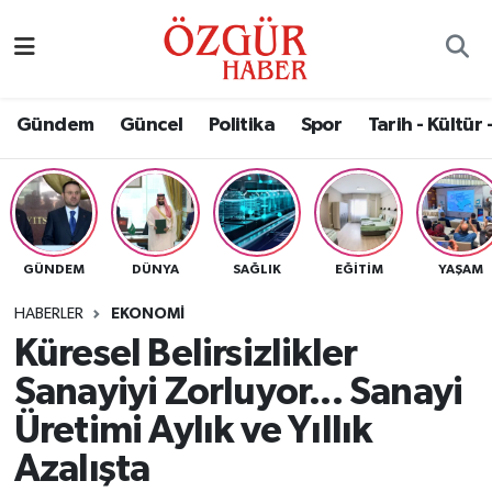
Alısveriş
MODA - GÜZELLİK
Nöbetçi Eczaneler
Gündem
Güncel
Politika
Spor
Tarih - Kültür 
Bilim / Teknoloji
Hava Durumu
Eğitim
Namaz Vakitleri
Ekonomi
Trafik Durumu
GÜNDEM
DÜNYA
SAĞLIK
EĞITIM
YAŞAM
Güncel
Süper Lig Puan Durumu ve Fikstür
HABERLER
EKONOMI
Küresel Belirsizlikler
Gündem
Tüm Manşetler
Sanayiyi Zorluyor... Sanayi
Magazin
Son Dakika Haberleri
Üretimi Aylık ve Yıllık
Azalışta
Politika
Haber Arşivi