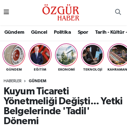
Alısveriş
MODA - GÜZELLİK
Nöbetçi Eczaneler
Gündem
Güncel
Politika
Spor
Tarih - Kültür 
Bilim / Teknoloji
Hava Durumu
Eğitim
Namaz Vakitleri
Ekonomi
Trafik Durumu
GÜNDEM
EĞITIM
EKONOMI
TEKNOLOJI
Güncel
Süper Lig Puan Durumu ve Fikstür
HABERLER
GÜNDEM
Kuyum Ticareti
Gündem
Tüm Manşetler
Yönetmeliği Değişti... Yetki
Magazin
Son Dakika Haberleri
Belgelerinde 'Tadil'
Dönemi
Politika
Haber Arşivi