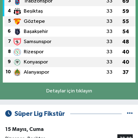
3
Trabzonspor
33
69
4
Beşiktaş
33
59
5
Göztepe
33
55
6
Başakşehir
33
54
7
Samsunspor
33
48
8
Rizespor
33
40
9
Konyaspor
33
40
10
Alanyaspor
33
37
Detaylar için tıklayın
Süper Lig Fikstür
15 Mayıs, Cuma