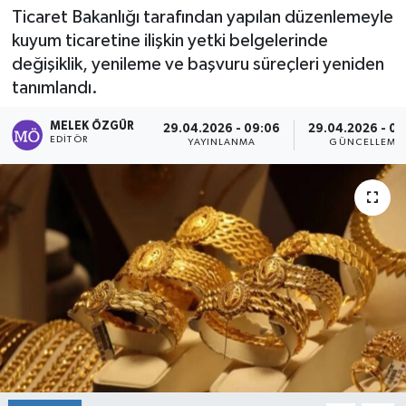
Ticaret Bakanlığı tarafından yapılan düzenlemeyle
Sağlık
kuyum ticaretine ilişkin yetki belgelerinde
değişiklik, yenileme ve başvuru süreçleri yeniden
Spor
tanımlandı.
Tarih - Kültür - Sanat - Turizm
MELEK ÖZGÜR
29.04.2026 - 09:06
29.04.2026 - 09
EDITÖR
YAYINLANMA
GÜNCELLEME
Yaşam