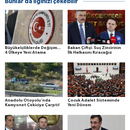
Bunlar da ilginizi çekebilir
Büyükelçiliklerde Değişim...
Bakan Çiftçi: Suç Zincirinin
4 Ülkeye Yeni Atama
İlk Halkasını Kıracağız
Anadolu Otoyolu'nda
Çocuk Adalet Sisteminde
Kamyonet Çekiciye Çarptı!
Yeni Dönem