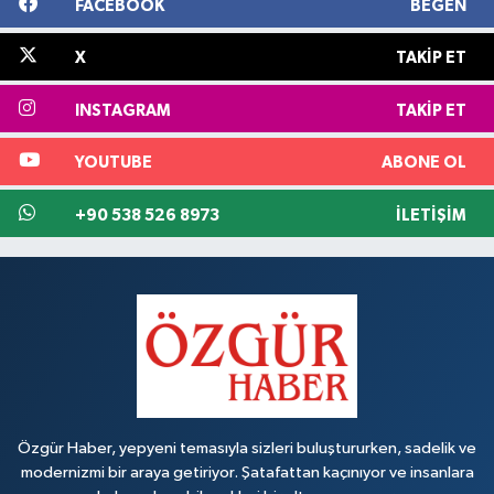
FACEBOOK
BEĞEN
X
TAKIP ET
INSTAGRAM
TAKIP ET
YOUTUBE
ABONE OL
+90 538 526 8973
İLETIŞIM
Özgür Haber, yepyeni temasıyla sizleri buluştururken, sadelik ve
modernizmi bir araya getiriyor. Şatafattan kaçınıyor ve insanlara