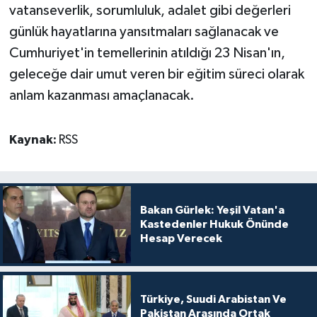
vatanseverlik, sorumluluk, adalet gibi değerleri
günlük hayatlarına yansıtmaları sağlanacak ve
Cumhuriyet'in temellerinin atıldığı 23 Nisan'ın,
geleceğe dair umut veren bir eğitim süreci olarak
anlam kazanması amaçlanacak.
Kaynak:
RSS
Bakan Gürlek: Yeşil Vatan'a
Kastedenler Hukuk Önünde
Hesap Verecek
Türkiye, Suudi Arabistan Ve
Pakistan Arasında Ortak