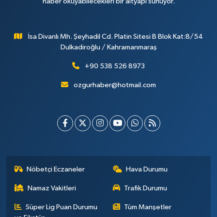
haber okuyabilecekleri bir altyapı sunuyor.
İsa Divanlı Mh. Şeyhadil Cd. Platin Sitesi B Blok Kat:8/54
Dulkadiroğlu / Kahramanmaraş
+90 538 526 8973
ozgurhaber@hotmail.com
Nöbetçi Eczaneler
Hava Durumu
Namaz Vakitleri
Trafik Durumu
Süper Lig Puan Durumu
Tüm Manşetler