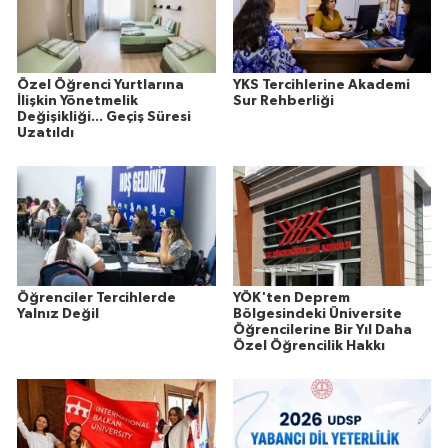
Özel Öğrenci Yurtlarına
YKS Tercihlerine Akademi
İlişkin Yönetmelik
Sur Rehberliği
Değişikliği... Geçiş Süresi
Uzatıldı
Öğrenciler Tercihlerde
YÖK'ten Deprem
Yalnız Değil
Bölgesindeki Üniversite
Öğrencilerine Bir Yıl Daha
Özel Öğrencilik Hakkı