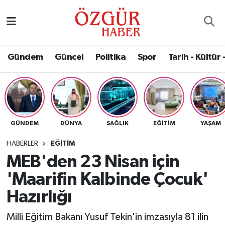
Alısveriş
MODA - GÜZELLİK
Nöbetçi Eczaneler
Gündem
Güncel
Politika
Spor
Tarih - Kültür 
Bilim / Teknoloji
Hava Durumu
Eğitim
Namaz Vakitleri
Ekonomi
Trafik Durumu
GÜNDEM
DÜNYA
SAĞLIK
EĞITIM
YAŞAM
Güncel
Süper Lig Puan Durumu ve Fikstür
HABERLER
EĞITIM
MEB'den 23 Nisan için
Gündem
Tüm Manşetler
'Maarifin Kalbinde Çocuk'
Magazin
Son Dakika Haberleri
Hazırlığı
Milli Eğitim Bakanı Yusuf Tekin'in imzasıyla 81 ilin
Politika
Haber Arşivi