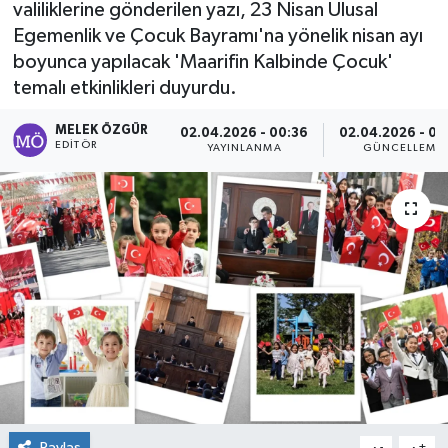
valiliklerine gönderilen yazı, 23 Nisan Ulusal
Egemenlik ve Çocuk Bayramı'na yönelik nisan ayı
Sağlık
boyunca yapılacak 'Maarifin Kalbinde Çocuk'
temalı etkinlikleri duyurdu.
Spor
MELEK ÖZGÜR
02.04.2026 - 00:36
02.04.2026 - 00
Tarih - Kültür - Sanat - Turizm
EDITÖR
YAYINLANMA
GÜNCELLEME
Yaşam
Paylaş
-
+