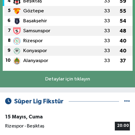
4
Beşiktaş
33
59
5
Göztepe
33
55
6
Başakşehir
33
54
7
Samsunspor
33
48
8
Rizespor
33
40
9
Konyaspor
33
40
10
Alanyaspor
33
37
Detaylar için tıklayın
Süper Lig Fikstür
15 Mayıs, Cuma
Rizespor - Beşiktaş
20:00