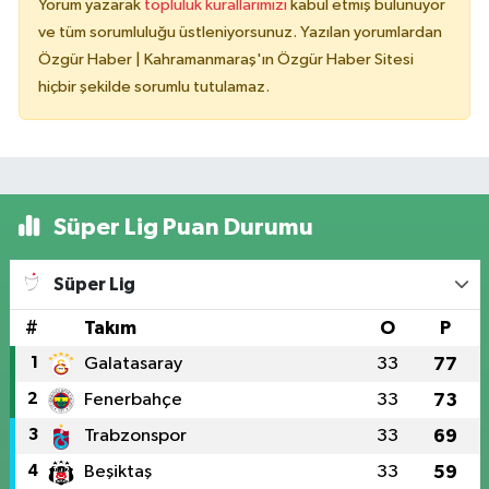
Yorum yazarak
topluluk kurallarımızı
kabul etmiş bulunuyor
ve tüm sorumluluğu üstleniyorsunuz. Yazılan yorumlardan
Özgür Haber | Kahramanmaraş'ın Özgür Haber Sitesi
hiçbir şekilde sorumlu tutulamaz.
Süper Lig Puan Durumu
Süper Lig
#
Takım
O
P
1
Galatasaray
33
77
2
Fenerbahçe
33
73
3
Trabzonspor
33
69
4
Beşiktaş
33
59