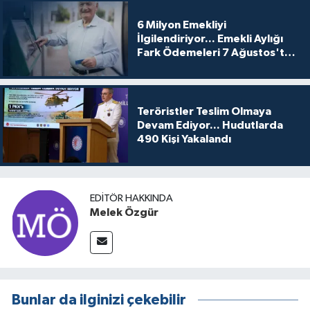
6 Milyon Emekliyi
İlgilendiriyor... Emekli Aylığı
Fark Ödemeleri 7 Ağustos'ta
Hesaplarda
Teröristler Teslim Olmaya
Devam Ediyor... Hudutlarda
490 Kişi Yakalandı
EDITÖR HAKKINDA
Melek Özgür
Bunlar da ilginizi çekebilir