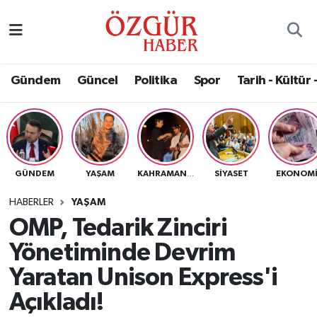
Alısveriş
MODA - GÜZELLİK
Nöbetçi Eczaneler
Gündem
Güncel
Politika
Spor
Tarih - Kültür 
Bilim / Teknoloji
Hava Durumu
Eğitim
Namaz Vakitleri
Ekonomi
Trafik Durumu
GÜNDEM
YAŞAM
SIYASET
EKONOM
KAHRAMANMARAŞ
Güncel
Süper Lig Puan Durumu ve Fikstür
HABERLER
YAŞAM
OMP, Tedarik Zinciri
Gündem
Tüm Manşetler
Yönetiminde Devrim
Magazin
Son Dakika Haberleri
Yaratan Unison Express'i
Açıkladı!
Politika
Haber Arşivi