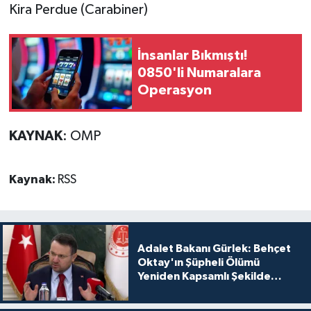
Kira Perdue (Carabiner)
İnsanlar Bıkmıştı!
0850'li Numaralara
Operasyon
KAYNAK
: OMP
Kaynak:
RSS
Adalet Bakanı Gürlek: Behçet
Oktay'ın Şüpheli Ölümü
Yeniden Kapsamlı Şekilde
İncelenecek