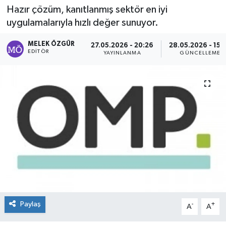
Hazır çözüm, kanıtlanmış sektör en iyi
Sağlık
uygulamalarıyla hızlı değer sunuyor.
Spor
MELEK ÖZGÜR
27.05.2026 - 20:26
28.05.2026 - 15:
EDITÖR
YAYINLANMA
GÜNCELLEME
Tarih - Kültür - Sanat - Turizm
Yaşam
Paylaş
-
+
A
A