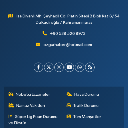
İsa Divanlı Mh. Şeyhadil Cd. Platin Sitesi B Blok Kat:8/54
Dulkadiroğlu / Kahramanmaraş
+90 538 526 8973
ozgurhaber@hotmail.com
Nöbetçi Eczaneler
Hava Durumu
Namaz Vakitleri
Trafik Durumu
Süper Lig Puan Durumu
Tüm Manşetler
ve Fikstür