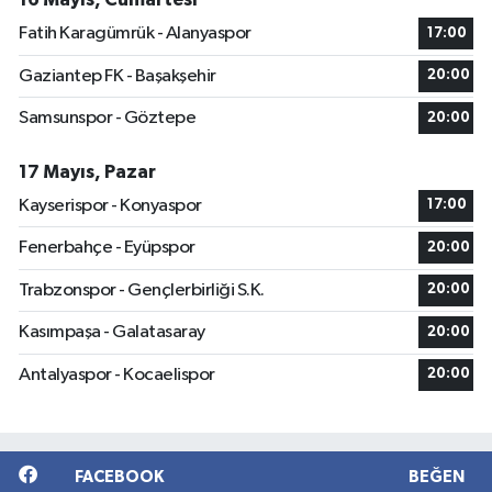
Fatih Karagümrük - Alanyaspor
17:00
Gaziantep FK - Başakşehir
20:00
Samsunspor - Göztepe
20:00
17 Mayıs, Pazar
Kayserispor - Konyaspor
17:00
Fenerbahçe - Eyüpspor
20:00
Trabzonspor - Gençlerbirliği S.K.
20:00
Kasımpaşa - Galatasaray
20:00
Antalyaspor - Kocaelispor
20:00
FACEBOOK
BEĞEN