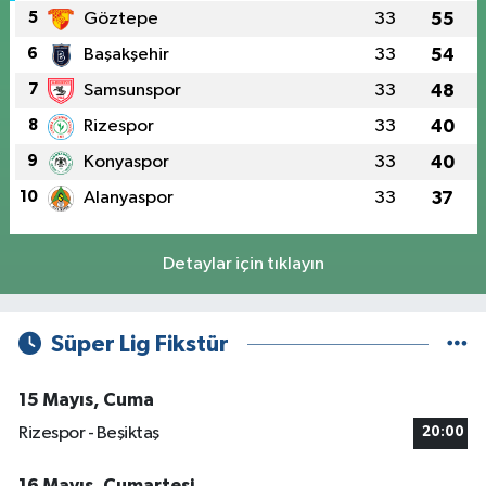
5
Göztepe
33
55
6
Başakşehir
33
54
7
Samsunspor
33
48
8
Rizespor
33
40
9
Konyaspor
33
40
10
Alanyaspor
33
37
Detaylar için tıklayın
Süper Lig Fikstür
15 Mayıs, Cuma
Rizespor - Beşiktaş
20:00
16 Mayıs, Cumartesi