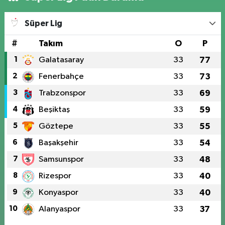
Süper Lig
#
Takım
O
P
1
Galatasaray
33
77
2
Fenerbahçe
33
73
3
Trabzonspor
33
69
4
Beşiktaş
33
59
5
Göztepe
33
55
6
Başakşehir
33
54
7
Samsunspor
33
48
8
Rizespor
33
40
9
Konyaspor
33
40
10
Alanyaspor
33
37