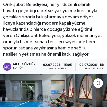
Onikişubat Belediyesi, her yıl düzenli olarak
Sağlık
hayata geçirdiği ücretsiz yaz yüzme kurslarıyla
çocukları sporla buluşturmaya devam ediyor.
Spor
İlçeye kazandırdığı modern kapalı yüzme
havuzlarında binlerce çocuğa yüzme eğitimi
Tarih - Kültür - Sanat - Turizm
veren Onikişubat Belediyesi, yüksek memnuniyet
oranıyla hizmet sunan tesisleri sayesinde hem
Yaşam
sporun tabana yayılmasına hem de sağlıklı
nesillerin yetişmesine önemli katkı sağlıyor.
MELEK ÖZGÜR
02.07.2026 - 15:05
02.07.2026 - 15:1
EDITÖR
YAYINLANMA
GÜNCELLEME