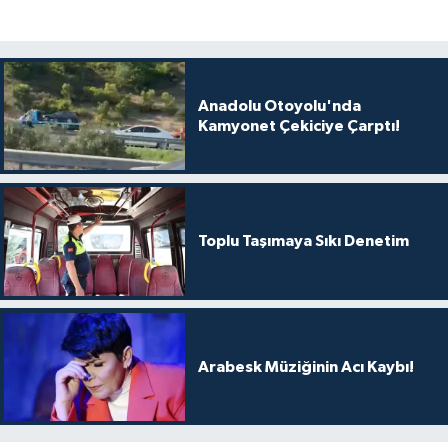
Anadolu Otoyolu'nda
Kamyonet Çekiciye Çarptı!
Toplu Taşımaya Sıkı Denetim
Arabesk Müziğinin Acı Kaybı!