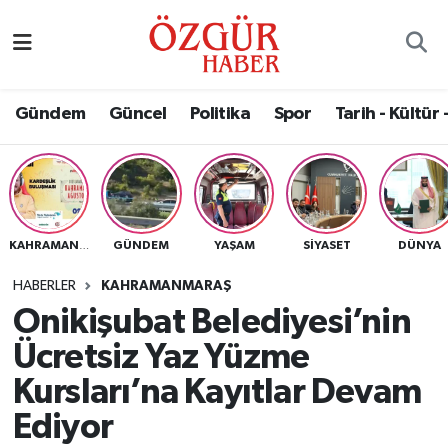
Alısveriş
MODA - GÜZELLİK
Nöbetçi Eczaneler
Gündem
Güncel
Politika
Spor
Tarih - Kültür 
Bilim / Teknoloji
Hava Durumu
Eğitim
Namaz Vakitleri
Ekonomi
Trafik Durumu
GÜNDEM
YAŞAM
SIYASET
DÜNYA
KAHRAMANMARAŞ
Güncel
Süper Lig Puan Durumu ve Fikstür
HABERLER
KAHRAMANMARAŞ
Onikişubat Belediyesi’nin
Gündem
Tüm Manşetler
Ücretsiz Yaz Yüzme
Magazin
Son Dakika Haberleri
Kursları’na Kayıtlar Devam
Ediyor
Politika
Haber Arşivi