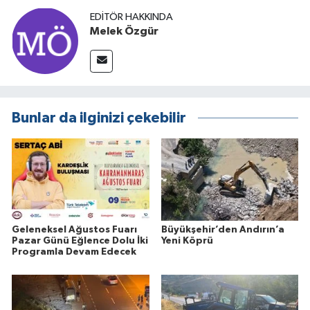
EDITÖR HAKKINDA
Melek Özgür
Bunlar da ilginizi çekebilir
Geleneksel Ağustos Fuarı
Büyükşehir’den Andırın’a
Pazar Günü Eğlence Dolu İki
Yeni Köprü
Programla Devam Edecek