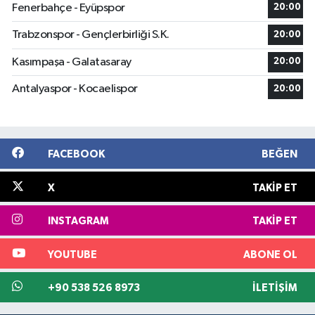
Fenerbahçe - Eyüpspor
20:00
Trabzonspor - Gençlerbirliği S.K.
20:00
Kasımpaşa - Galatasaray
20:00
Antalyaspor - Kocaelispor
20:00
FACEBOOK
BEĞEN
X
TAKIP ET
INSTAGRAM
TAKIP ET
YOUTUBE
ABONE OL
+90 538 526 8973
İLETIŞIM