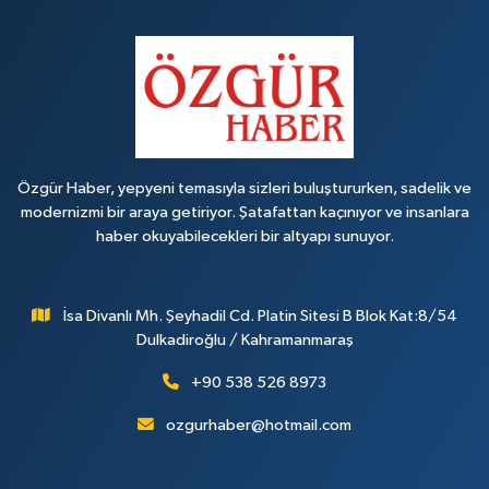
Özgür Haber, yepyeni temasıyla sizleri buluştururken, sadelik ve
modernizmi bir araya getiriyor. Şatafattan kaçınıyor ve insanlara
haber okuyabilecekleri bir altyapı sunuyor.
İsa Divanlı Mh. Şeyhadil Cd. Platin Sitesi B Blok Kat:8/54
Dulkadiroğlu / Kahramanmaraş
+90 538 526 8973
ozgurhaber@hotmail.com