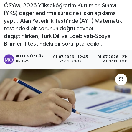
ÖSYM, 2026 Yükseköğretim Kurumları Sınavı
Sağlık
(YKS) değerlendirme sürecine ilişkin açıklama
yaptı. Alan Yeterlilik Testi'nde (AYT) Matematik
Spor
testindeki bir sorunun doğru cevabı
değiştirilirken, Türk Dili ve Edebiyatı-Sosyal
Tarih - Kültür - Sanat - Turizm
Bilimler-1 testindeki bir soru iptal edildi.
Yaşam
MELEK ÖZGÜR
01.07.2026 - 12:45
01.07.2026 - 21:0
EDITÖR
YAYINLANMA
GÜNCELLEME