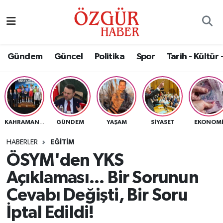
Alısveriş
MODA - GÜZELLİK
Nöbetçi Eczaneler
Gündem
Güncel
Politika
Spor
Tarih - Kültür 
Bilim / Teknoloji
Hava Durumu
Eğitim
Namaz Vakitleri
Ekonomi
Trafik Durumu
GÜNDEM
YAŞAM
SIYASET
EKONOM
KAHRAMANMARAŞ
Güncel
Süper Lig Puan Durumu ve Fikstür
HABERLER
EĞITIM
ÖSYM'den YKS
Gündem
Tüm Manşetler
Açıklaması... Bir Sorunun
Magazin
Son Dakika Haberleri
Cevabı Değişti, Bir Soru
İptal Edildi!
Politika
Haber Arşivi