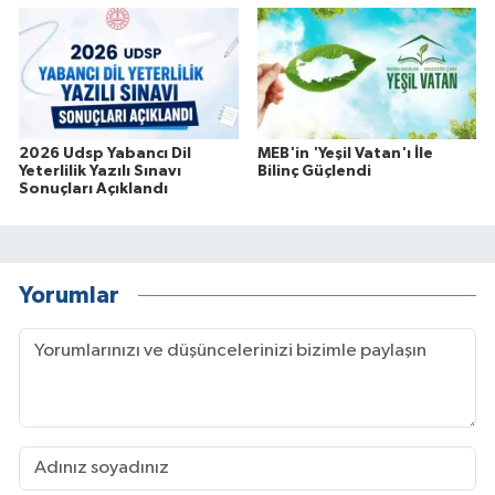
2026 Udsp Yabancı Dil
MEB'in 'Yeşil Vatan'ı İle
Yeterlilik Yazılı Sınavı
Bilinç Güçlendi
Sonuçları Açıklandı
Yorumlar