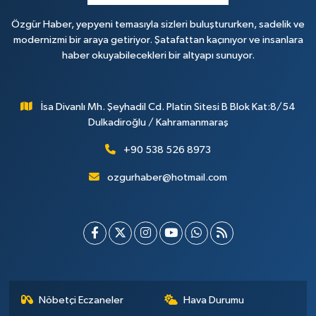
Özgür Haber, yepyeni temasıyla sizleri buluştururken, sadelik ve
modernizmi bir araya getiriyor. Şatafattan kaçınıyor ve insanlara
haber okuyabilecekleri bir altyapı sunuyor.
İsa Divanlı Mh. Şeyhadil Cd. Platin Sitesi B Blok Kat:8/54
Dulkadiroğlu / Kahramanmaraş
+90 538 526 8973
ozgurhaber@hotmail.com
Nöbetçi Eczaneler
Hava Durumu