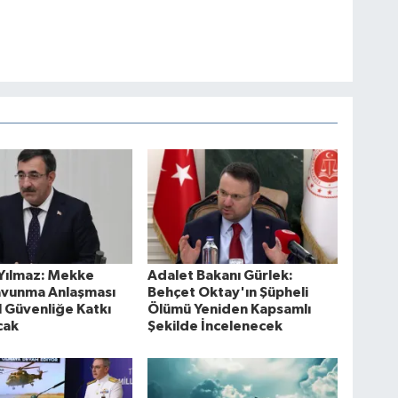
Yılmaz: Mekke
Adalet Bakanı Gürlek:
avunma Anlaşması
Behçet Oktay'ın Şüpheli
 Güvenliğe Katkı
Ölümü Yeniden Kapsamlı
cak
Şekilde İncelenecek