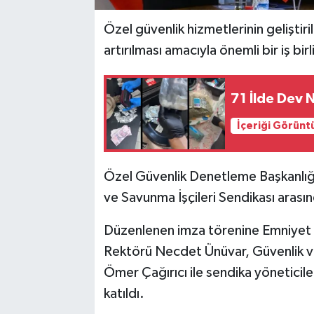
Özel güvenlik hizmetlerinin geliştiri
artırılması amacıyla önemli bir iş birli
71 İlde Dev
İçeriği Görünt
Özel Güvenlik Denetleme Başkanlığı
ve Savunma İşçileri Sendikası arasın
Düzenlenen imza törenine Emniyet G
Rektörü Necdet Ünüvar, Güvenlik ve
Ömer Çağırıcı ile sendika yöneticiler
katıldı.