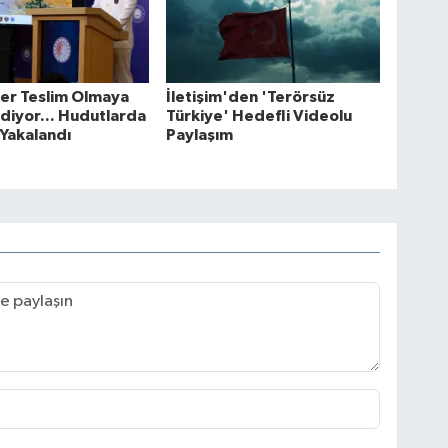
ler Teslim Olmaya
İletişim'den 'Terörsüz
iyor... Hudutlarda
Türkiye' Hedefli Videolu
 Yakalandı
Paylaşım