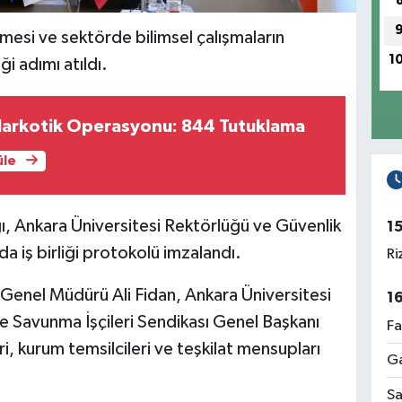
lmesi ve sektörde bilimsel çalışmaların
1
ği adımı atıldı.
 Narkotik Operasyonu: 844 Tutuklama
üle
, Ankara Üniversitesi Rektörlüğü ve Güvenlik
1
da iş birliği protokolü imzalandı.
Ri
enel Müdürü Ali Fidan, Ankara Üniversitesi
1
 Savunma İşçileri Sendikası Genel Başkanı
Fa
i, kurum temsilcileri ve teşkilat mensupları
Ga
Sa