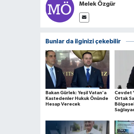
Melek Özgür
Bunlar da ilginizi çekebilir
Bakan Gürlek: Yeşil Vatan'a
Cevdet 
Kastedenler Hukuk Önünde
Ortak S
Hesap Verecek
Bölgesel
Sağlaya