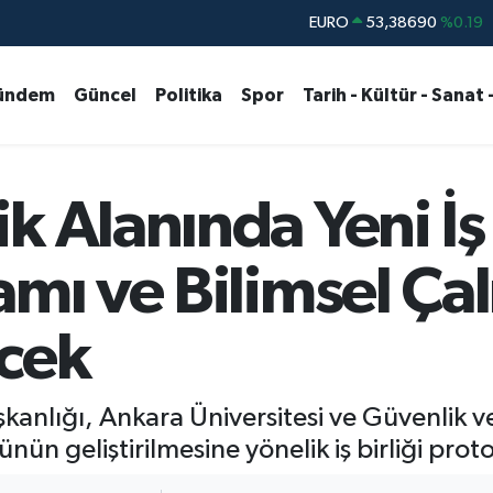
STERLİN
61,60380
%0.18
G.ALTIN
6862,09000
%0.19
ündem
Güncel
Politika
Spor
Tarih - Kültür - Sanat 
BİST100
14.598,00
%0
BITCOIN
79.591,74
%-1.82
DOLAR
45,43620
%0.02
 Alanında Yeni İş B
EURO
53,38690
%0.19
amı ve Bilimsel Ça
ecek
anlığı, Ankara Üniversitesi ve Güvenlik ve
nün geliştirilmesine yönelik iş birliği prot