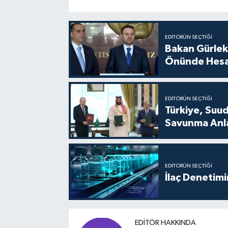
EDITÖRÜN SEÇTIĞI
Bakan Gürlek
Önünde Hesa
EDITÖRÜN SEÇTIĞI
Türkiye, Suu
Savunma Anla
EDITÖRÜN SEÇTIĞI
İlaç Denetim
EDITÖR HAKKINDA