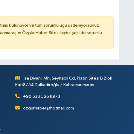
tmiş bulunuyor ve tüm sorumluluğu üstleniyorsunuz.
nmaraş'ın Özgür Haber Sitesi hiçbir şekilde sorumlu
İsa Divanlı Mh. Şeyhadil Cd. Platin Sitesi B Blok
Kat:8/54 Dulkadiroğlu / Kahramanmaraş
+90 538 526 8973
ozgurhaber@hotmail.com
r