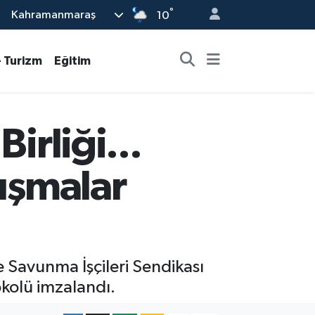
°
Kahramanmaraş
10
- Turizm
Eğitim
irliği...
lışmalar
 Savunma İşçileri Sendikası
okolü imzalandı.