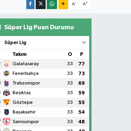
-
+
A
A
Süper Lig Puan Durumu
Süper Lig
#
Takım
O
P
1
Galatasaray
33
77
2
Fenerbahçe
33
73
3
Trabzonspor
33
69
4
Beşiktaş
33
59
5
Göztepe
33
55
6
Başakşehir
33
54
7
Samsunspor
33
48