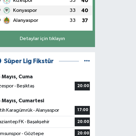
8
Rizespor
33
40
9
Konyaspor
33
40
0
Alanyaspor
33
37
Detaylar için tıklayın
Süper Lig Fikstür
5 Mayıs, Cuma
zespor - Beşiktaş
20:00
6 Mayıs, Cumartesi
tih Karagümrük - Alanyaspor
17:00
ziantep FK - Başakşehir
20:00
msunspor - Göztepe
20:00