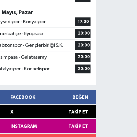
7 Mayıs, Pazar
yserispor - Konyaspor
17:00
nerbahçe - Eyüpspor
20:00
abzonspor - Gençlerbirliği S.K.
20:00
sımpaşa - Galatasaray
20:00
talyaspor - Kocaelispor
20:00
FACEBOOK
BEĞEN
X
TAKIP ET
INSTAGRAM
TAKIP ET