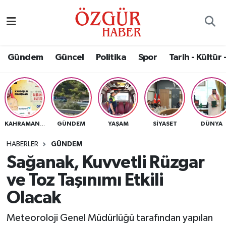
Alısveriş
MODA - GÜZELLİK
Nöbetçi Eczaneler
Gündem
Güncel
Politika
Spor
Tarih - Kültür 
Bilim / Teknoloji
Hava Durumu
Eğitim
Namaz Vakitleri
Ekonomi
Trafik Durumu
GÜNDEM
YAŞAM
SIYASET
DÜNYA
KAHRAMANMARAŞ
Güncel
Süper Lig Puan Durumu ve Fikstür
HABERLER
GÜNDEM
Sağanak, Kuvvetli Rüzgar
Gündem
Tüm Manşetler
ve Toz Taşınımı Etkili
Magazin
Son Dakika Haberleri
Olacak
Meteoroloji Genel Müdürlüğü tarafından yapılan
Politika
Haber Arşivi