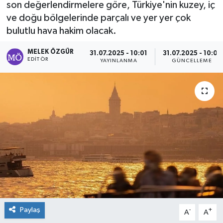
son değerlendirmelere göre, Türkiye'nin kuzey, iç
ve doğu bölgelerinde parçalı ve yer yer çok
Sağlık
bulutlu hava hakim olacak.
Spor
MELEK ÖZGÜR
31.07.2025 - 10:01
31.07.2025 - 10:01
EDITÖR
YAYINLANMA
GÜNCELLEME
Tarih - Kültür - Sanat - Turizm
Yaşam
Paylaş
-
+
A
A