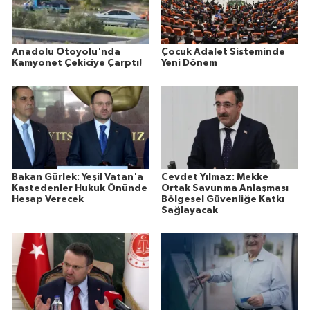
Anadolu Otoyolu'nda
Çocuk Adalet Sisteminde
Kamyonet Çekiciye Çarptı!
Yeni Dönem
Bakan Gürlek: Yeşil Vatan'a
Cevdet Yılmaz: Mekke
Kastedenler Hukuk Önünde
Ortak Savunma Anlaşması
Hesap Verecek
Bölgesel Güvenliğe Katkı
Sağlayacak