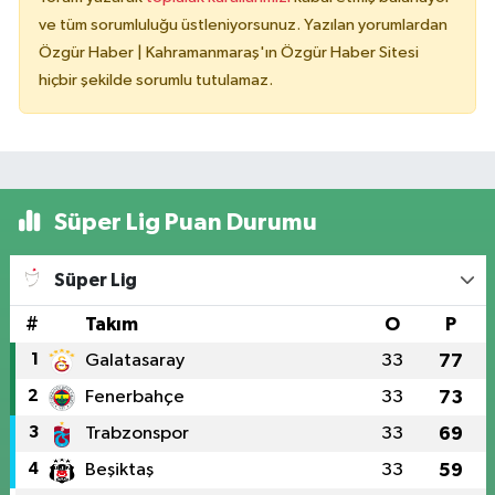
ve tüm sorumluluğu üstleniyorsunuz. Yazılan yorumlardan
Özgür Haber | Kahramanmaraş'ın Özgür Haber Sitesi
hiçbir şekilde sorumlu tutulamaz.
Süper Lig Puan Durumu
Süper Lig
#
Takım
O
P
1
Galatasaray
33
77
2
Fenerbahçe
33
73
3
Trabzonspor
33
69
4
Beşiktaş
33
59