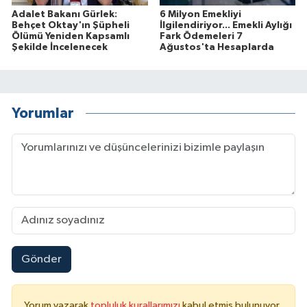
Adalet Bakanı Gürlek:
6 Milyon Emekliyi
Behçet Oktay'ın Şüpheli
İlgilendiriyor... Emekli Aylığı
Ölümü Yeniden Kapsamlı
Fark Ödemeleri 7
Şekilde İncelenecek
Ağustos'ta Hesaplarda
Yorumlar
Gönder
Yorum yazarak
topluluk kurallarımızı
kabul etmiş bulunuyor