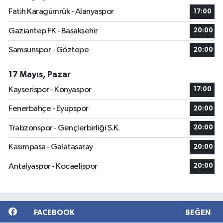
Fatih Karagümrük - Alanyaspor
17:00
Gaziantep FK - Başakşehir
20:00
Samsunspor - Göztepe
20:00
17 Mayıs, Pazar
Kayserispor - Konyaspor
17:00
Fenerbahçe - Eyüpspor
20:00
Trabzonspor - Gençlerbirliği S.K.
20:00
Kasımpaşa - Galatasaray
20:00
Antalyaspor - Kocaelispor
20:00
FACEBOOK
BEĞEN