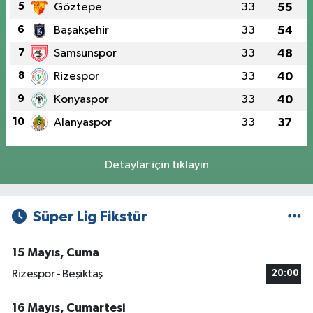
5
Göztepe
33
55
6
Başakşehir
33
54
7
Samsunspor
33
48
8
Rizespor
33
40
9
Konyaspor
33
40
10
Alanyaspor
33
37
Detaylar için tıklayın
Süper Lig Fikstür
15 Mayıs, Cuma
Rizespor - Beşiktaş
20:00
16 Mayıs, Cumartesi