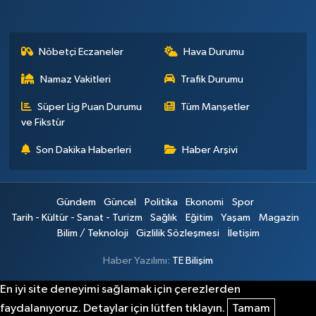
Nöbetçi Eczaneler
Hava Durumu
Namaz Vakitleri
Trafik Durumu
Süper Lig Puan Durumu
Tüm Manşetler
ve Fikstür
Son Dakika Haberleri
Haber Arşivi
Gündem
Güncel
Politika
Ekonomi
Spor
Tarih - Kültür - Sanat - Turizm
Sağlık
Eğitim
Yaşam
Magazin
Bilim / Teknoloji
Gizlilik Sözleşmesi
İletişim
Haber Yazılımı:
TE Bilişim
En iyi site deneyimi sağlamak için çerezlerden
faydalanıyoruz. Detaylar için lütfen tıklayın.
Tamam