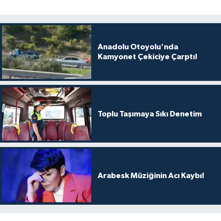
Anadolu Otoyolu'nda
Kamyonet Çekiciye Çarptı!
Toplu Taşımaya Sıkı Denetim
Arabesk Müziğinin Acı Kaybı!