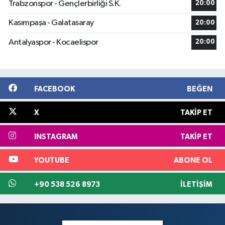
Trabzonspor - Gençlerbirliği S.K.
20:00
Kasımpaşa - Galatasaray
20:00
Antalyaspor - Kocaelispor
20:00
FACEBOOK
BEĞEN
X
TAKIP ET
INSTAGRAM
TAKIP ET
YOUTUBE
ABONE OL
+90 538 526 8973
İLETIŞIM