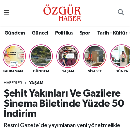
Alısveriş
MODA - GÜZELLİK
Nöbetçi Eczaneler
Gündem
Güncel
Politika
Spor
Tarih - Kültür 
Bilim / Teknoloji
Hava Durumu
Eğitim
Namaz Vakitleri
Ekonomi
Trafik Durumu
GÜNDEM
YAŞAM
SIYASET
DÜNYA
KAHRAMANMARAŞ
Güncel
Süper Lig Puan Durumu ve Fikstür
HABERLER
YAŞAM
Şehit Yakınları Ve Gazilere
Gündem
Tüm Manşetler
Sinema Biletinde Yüzde 50
Magazin
Son Dakika Haberleri
İndirim
Resmi Gazete'de yayımlanan yeni yönetmelikle
Politika
Haber Arşivi