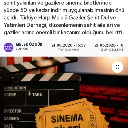
şehit yakınları ve gazilere sinema biletlerinde
yüzde 50'ye kadar indirim uygulanabilmesinin önü
Sağlık
açıldı. Türkiye Harp Malulü Gaziler Şehit Dul ve
Yetimleri Derneği, düzenlemenin şehit aileleri ve
Spor
gaziler adına önemli bir kazanım olduğunu belirtti.
Tarih - Kültür - Sanat - Turizm
MELEK ÖZGÜR
21.06.2026 - 15:57
21.06.2026 - 16:0
EDITÖR
YAYINLANMA
GÜNCELLEME
Yaşam