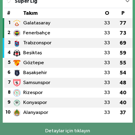
Süper Lig
#
Takım
O
P
1
Galatasaray
33
77
2
Fenerbahçe
33
73
3
Trabzonspor
33
69
4
Beşiktaş
33
59
5
Göztepe
33
55
6
Başakşehir
33
54
7
Samsunspor
33
48
8
Rizespor
33
40
9
Konyaspor
33
40
10
Alanyaspor
33
37
Detaylar için tıklayın