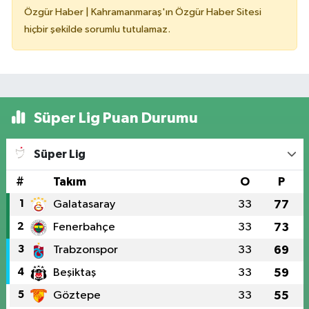
Özgür Haber | Kahramanmaraş'ın Özgür Haber Sitesi
hiçbir şekilde sorumlu tutulamaz.
Süper Lig Puan Durumu
Süper Lig
#
Takım
O
P
1
Galatasaray
33
77
2
Fenerbahçe
33
73
3
Trabzonspor
33
69
4
Beşiktaş
33
59
5
Göztepe
33
55