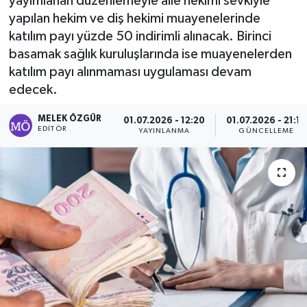
yayımlanan düzenlemeyle aile hekimi sevkiyle
yapılan hekim ve diş hekimi muayenelerinde
Sağlık
katılım payı yüzde 50 indirimli alınacak. Birinci
basamak sağlık kuruluşlarında ise muayenelerden
Spor
katılım payı alınmaması uygulaması devam
edecek.
Tarih - Kültür - Sanat - Turizm
MELEK ÖZGÜR
01.07.2026 - 12:20
01.07.2026 - 21:10
Yaşam
EDITÖR
YAYINLANMA
GÜNCELLEME