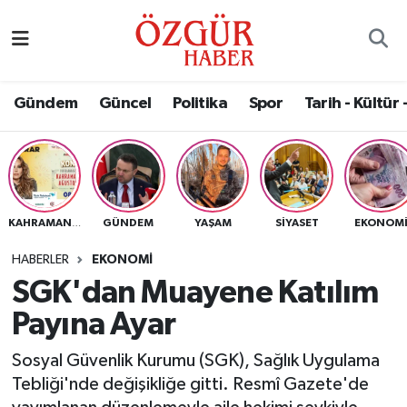
Alısveriş
MODA - GÜZELLİK
Nöbetçi Eczaneler
Gündem
Güncel
Politika
Spor
Tarih - Kültür 
Bilim / Teknoloji
Hava Durumu
Eğitim
Namaz Vakitleri
Ekonomi
Trafik Durumu
GÜNDEM
YAŞAM
SIYASET
EKONOM
KAHRAMANMARAŞ
Güncel
Süper Lig Puan Durumu ve Fikstür
HABERLER
EKONOMI
SGK'dan Muayene Katılım
Gündem
Tüm Manşetler
Payına Ayar
Magazin
Son Dakika Haberleri
Sosyal Güvenlik Kurumu (SGK), Sağlık Uygulama
Tebliği'nde değişikliğe gitti. Resmî Gazete'de
Politika
Haber Arşivi