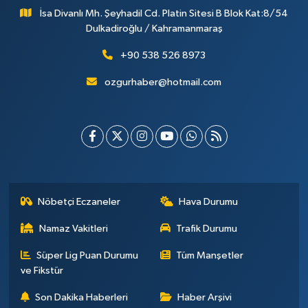
İsa Divanlı Mh. Şeyhadil Cd. Platin Sitesi B Blok Kat:8/54
Dulkadiroğlu / Kahramanmaraş
+90 538 526 8973
ozgurhaber@hotmail.com
Nöbetçi Eczaneler
Hava Durumu
Namaz Vakitleri
Trafik Durumu
Süper Lig Puan Durumu
Tüm Manşetler
ve Fikstür
Son Dakika Haberleri
Haber Arşivi