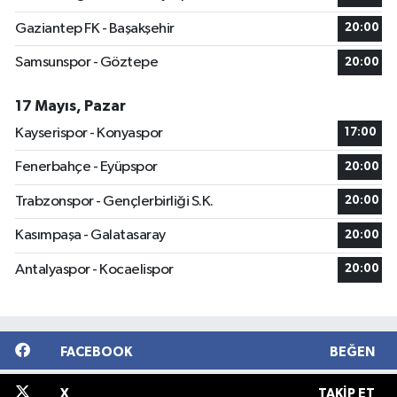
Gaziantep FK - Başakşehir
20:00
Samsunspor - Göztepe
20:00
17 Mayıs, Pazar
Kayserispor - Konyaspor
17:00
Fenerbahçe - Eyüpspor
20:00
Trabzonspor - Gençlerbirliği S.K.
20:00
Kasımpaşa - Galatasaray
20:00
Antalyaspor - Kocaelispor
20:00
FACEBOOK
BEĞEN
X
TAKIP ET