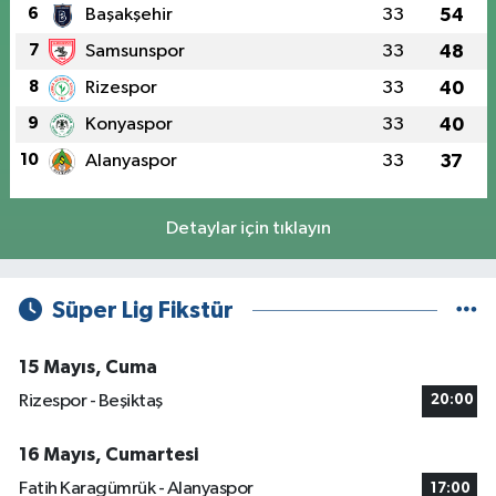
6
Başakşehir
33
54
7
Samsunspor
33
48
8
Rizespor
33
40
9
Konyaspor
33
40
10
Alanyaspor
33
37
Detaylar için tıklayın
Süper Lig Fikstür
15 Mayıs, Cuma
Rizespor - Beşiktaş
20:00
16 Mayıs, Cumartesi
Fatih Karagümrük - Alanyaspor
17:00