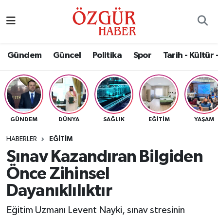
Alısveriş
MODA - GÜZELLİK
Nöbetçi Eczaneler
Gündem
Güncel
Politika
Spor
Tarih - Kültür 
Bilim / Teknoloji
Hava Durumu
Eğitim
Namaz Vakitleri
Ekonomi
Trafik Durumu
GÜNDEM
DÜNYA
SAĞLIK
EĞITIM
YAŞAM
Güncel
Süper Lig Puan Durumu ve Fikstür
HABERLER
EĞITIM
Sınav Kazandıran Bilgiden
Gündem
Tüm Manşetler
Önce Zihinsel
Magazin
Son Dakika Haberleri
Dayanıklılıktır
Eğitim Uzmanı Levent Nayki, sınav stresinin
Politika
Haber Arşivi