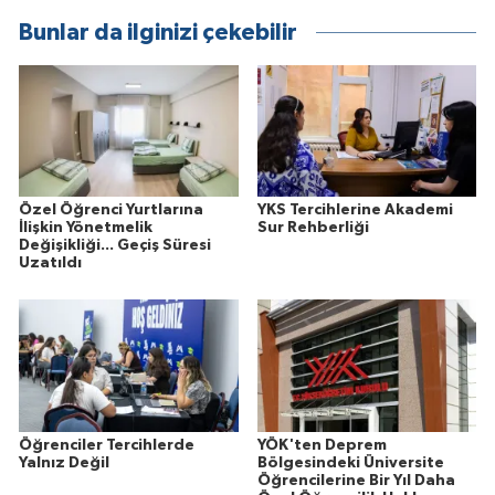
Bunlar da ilginizi çekebilir
Özel Öğrenci Yurtlarına
YKS Tercihlerine Akademi
İlişkin Yönetmelik
Sur Rehberliği
Değişikliği... Geçiş Süresi
Uzatıldı
Öğrenciler Tercihlerde
YÖK'ten Deprem
Yalnız Değil
Bölgesindeki Üniversite
Öğrencilerine Bir Yıl Daha