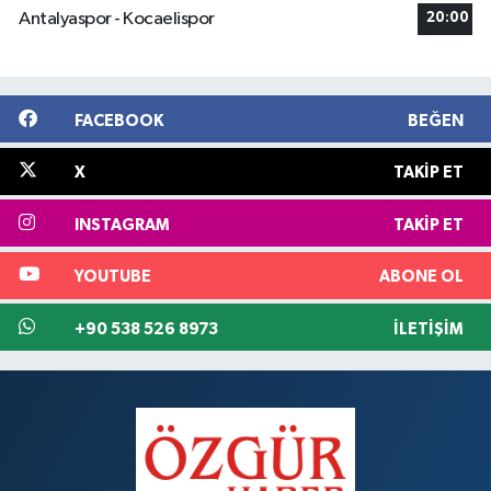
Antalyaspor - Kocaelispor
20:00
FACEBOOK
BEĞEN
X
TAKIP ET
INSTAGRAM
TAKIP ET
YOUTUBE
ABONE OL
+90 538 526 8973
İLETIŞIM