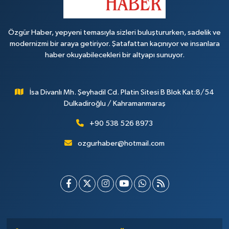
Özgür Haber, yepyeni temasıyla sizleri buluştururken, sadelik ve
modernizmi bir araya getiriyor. Şatafattan kaçınıyor ve insanlara
haber okuyabilecekleri bir altyapı sunuyor.
İsa Divanlı Mh. Şeyhadil Cd. Platin Sitesi B Blok Kat:8/54
Dulkadiroğlu / Kahramanmaraş
+90 538 526 8973
ozgurhaber@hotmail.com