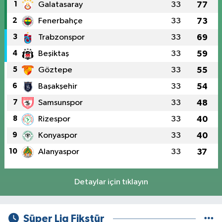
1
Galatasaray
33
77
2
Fenerbahçe
33
73
3
Trabzonspor
33
69
4
Beşiktaş
33
59
5
Göztepe
33
55
6
Başakşehir
33
54
7
Samsunspor
33
48
8
Rizespor
33
40
9
Konyaspor
33
40
10
Alanyaspor
33
37
Detaylar için tıklayın
Süper Lig Fikstür