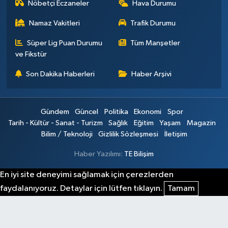
Nöbetçi Eczaneler
Hava Durumu
Namaz Vakitleri
Trafik Durumu
Süper Lig Puan Durumu
Tüm Manşetler
ve Fikstür
Son Dakika Haberleri
Haber Arşivi
Gündem
Güncel
Politika
Ekonomi
Spor
Tarih - Kültür - Sanat - Turizm
Sağlık
Eğitim
Yaşam
Magazin
Bilim / Teknoloji
Gizlilik Sözleşmesi
İletişim
Haber Yazılımı:
TE Bilişim
En iyi site deneyimi sağlamak için çerezlerden
faydalanıyoruz. Detaylar için lütfen tıklayın.
Tamam