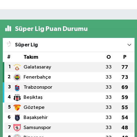
Süper Lig Puan Durumu
Süper Lig
#
Takım
O
P
1
Galatasaray
33
77
2
Fenerbahçe
33
73
3
Trabzonspor
33
69
4
Beşiktaş
33
59
5
Göztepe
33
55
6
Başakşehir
33
54
7
Samsunspor
33
48