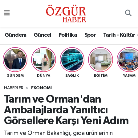
Alısveriş
MODA - GÜZELLİK
Nöbetçi Eczaneler
Gündem
Güncel
Politika
Spor
Tarih - Kültür 
Bilim / Teknoloji
Hava Durumu
Eğitim
Namaz Vakitleri
Ekonomi
Trafik Durumu
GÜNDEM
DÜNYA
SAĞLIK
EĞITIM
YAŞAM
Güncel
Süper Lig Puan Durumu ve Fikstür
HABERLER
EKONOMI
Tarım ve Orman'dan
Gündem
Tüm Manşetler
Ambalajlarda Yanıltıcı
Magazin
Son Dakika Haberleri
Görsellere Karşı Yeni Adım
Tarım ve Orman Bakanlığı, gıda ürünlerinin
Politika
Haber Arşivi