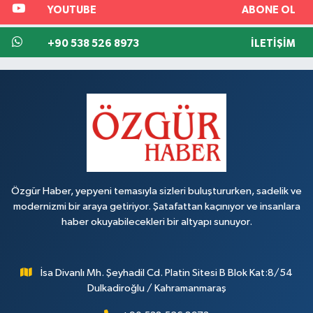
YOUTUBE
ABONE OL
+90 538 526 8973
İLETIŞIM
Özgür Haber, yepyeni temasıyla sizleri buluştururken, sadelik ve
modernizmi bir araya getiriyor. Şatafattan kaçınıyor ve insanlara
haber okuyabilecekleri bir altyapı sunuyor.
İsa Divanlı Mh. Şeyhadil Cd. Platin Sitesi B Blok Kat:8/54
Dulkadiroğlu / Kahramanmaraş