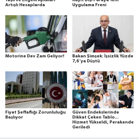
Artışlı Hesaplarda
Uygulama Freni
Motorine Dev Zam Geliyor!
Bakan Şimşek: İşsizlik Yüzde
7,6'ya Düştü
Fiyat Şeffaflığı Zorunluluğu
Güven Endekslerinde
Başlıyor
Dikkat Çeken Tablo...
Hizmet Yükseldi, Perakende
Geriledi