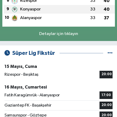
8
Rizespor
33
40
9
Konyaspor
33
40
10
Alanyaspor
33
37
Detaylar için tıklayın
Süper Lig Fikstür
15 Mayıs, Cuma
Rizespor - Beşiktaş
20:00
16 Mayıs, Cumartesi
Fatih Karagümrük - Alanyaspor
17:00
Gaziantep FK - Başakşehir
20:00
Samsunspor - Göztepe
20:00