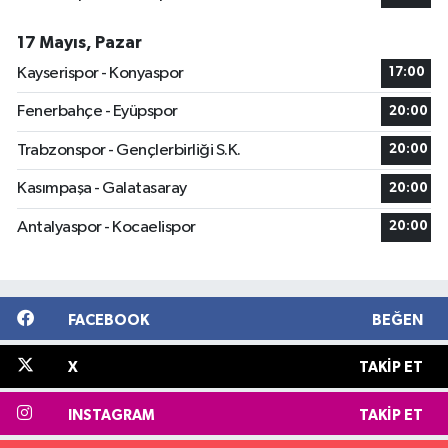
17 Mayıs, Pazar
Kayserispor - Konyaspor
17:00
Fenerbahçe - Eyüpspor
20:00
Trabzonspor - Gençlerbirliği S.K.
20:00
Kasımpaşa - Galatasaray
20:00
Antalyaspor - Kocaelispor
20:00
FACEBOOK
BEĞEN
X
TAKIP ET
INSTAGRAM
TAKIP ET