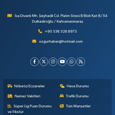
İsa Divanlı Mh. Şeyhadil Cd. Platin Sitesi B Blok Kat:8/54
Dulkadiroğlu / Kahramanmaraş
+90 538 526 8973
ozgurhaber@hotmail.com
Nöbetçi Eczaneler
Hava Durumu
Namaz Vakitleri
Trafik Durumu
Süper Lig Puan Durumu
Tüm Manşetler
ve Fikstür