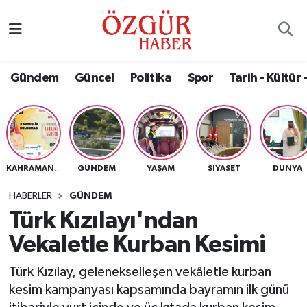
Alısveriş
MODA - GÜZELLİK
Nöbetçi Eczaneler
Gündem
Güncel
Politika
Spor
Tarih - Kültür 
Bilim / Teknoloji
Hava Durumu
Eğitim
Namaz Vakitleri
Ekonomi
Trafik Durumu
GÜNDEM
YAŞAM
SIYASET
DÜNYA
KAHRAMANMARAŞ
Güncel
Süper Lig Puan Durumu ve Fikstür
HABERLER
GÜNDEM
Türk Kızılayı'ndan
Gündem
Tüm Manşetler
Vekaletle Kurban Kesimi
Magazin
Son Dakika Haberleri
Türk Kızılay, gelenekselleşen vekâletle kurban
kesim kampanyası kapsamında bayramın ilk günü
Politika
Haber Arşivi