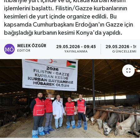
itibariyle yurt içinde ve üç kıtada kurban kesim
işlemlerini başlattı. Filistin/Gazze kurbanlarının
Sağlık
kesimleri de yurt içinde organize edildi. Bu
kapsamda Cumhurbaşkanı Erdoğan'ın Gazze için
Spor
bağışladığı kurbanın kesimi Konya'da yapıldı.
Tarih - Kültür - Sanat - Turizm
MELEK ÖZGÜR
29.05.2026 - 09:45
29.05.2026 - 16:
EDITÖR
YAYINLANMA
GÜNCELLEME
Yaşam