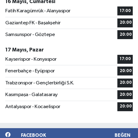
16 Mayıs, Cumartesi
Fatih Karagümrük - Alanyaspor
17:00
Gaziantep FK - Başakşehir
20:00
Samsunspor - Göztepe
20:00
17 Mayıs, Pazar
Kayserispor - Konyaspor
17:00
Fenerbahçe - Eyüpspor
20:00
Trabzonspor - Gençlerbirliği S.K.
20:00
Kasımpaşa - Galatasaray
20:00
Antalyaspor - Kocaelispor
20:00
FACEBOOK
BEĞEN