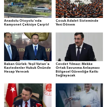
Anadolu Otoyolu'nda
Çocuk Adalet Sisteminde
Kamyonet Çekiciye Çarptı!
Yeni Dönem
Bakan Gürlek: Yeşil Vatan'a
Cevdet Yılmaz: Mekke
Kastedenler Hukuk Önünde
Ortak Savunma Anlaşması
Hesap Verecek
Bölgesel Güvenliğe Katkı
Sağlayacak