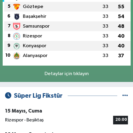
5
Göztepe
33
55
6
Başakşehir
33
54
7
Samsunspor
33
48
8
Rizespor
33
40
9
Konyaspor
33
40
10
Alanyaspor
33
37
Detaylar için tıklayın
Süper Lig Fikstür
15 Mayıs, Cuma
Rizespor - Beşiktaş
20:00