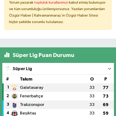
Yorum yazarak
topluluk kurallarımızı
kabul etmiş bulunuyor
ve tüm sorumluluğu üstleniyorsunuz. Yazılan yorumlardan
Özgür Haber | Kahramanmaraş'ın Özgür Haber Sitesi
hiçbir şekilde sorumlu tutulamaz.
Süper Lig Puan Durumu
Süper Lig
#
Takım
O
P
1
Galatasaray
33
77
2
Fenerbahçe
33
73
3
Trabzonspor
33
69
4
Beşiktaş
33
59