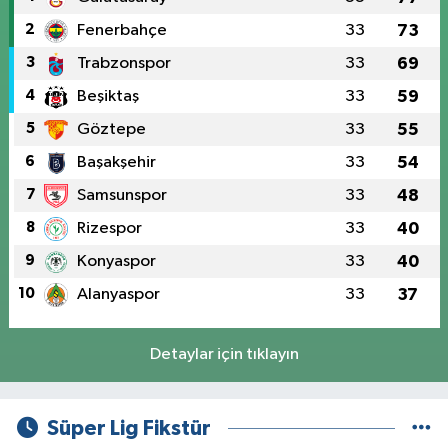
2
Fenerbahçe
33
73
3
Trabzonspor
33
69
4
Beşiktaş
33
59
5
Göztepe
33
55
6
Başakşehir
33
54
7
Samsunspor
33
48
8
Rizespor
33
40
9
Konyaspor
33
40
10
Alanyaspor
33
37
Detaylar için tıklayın
Süper Lig Fikstür