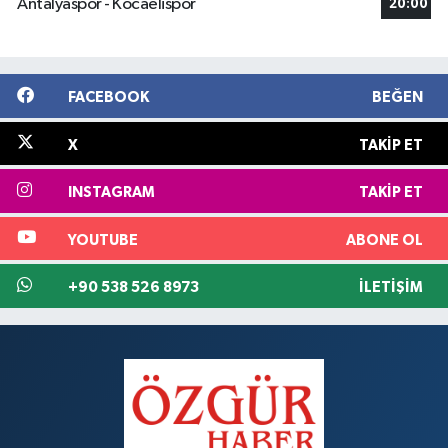
Antalyaspor - Kocaelispor
20:00
FACEBOOK
BEĞEN
X
TAKIP ET
INSTAGRAM
TAKIP ET
YOUTUBE
ABONE OL
+90 538 526 8973
İLETIŞIM