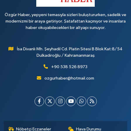
Özgür Haber, yepyeni temasıyla sizleri buluştururken, sadelik ve
modernizmi bir araya getiriyor. Şatafattan kaçınıyor ve insanlara
haber okuyabilecekleri bir altyapı sunuyor.
İsa Divanlı Mh. Şeyhadil Cd. Platin Sitesi B Blok Kat:8/54
Dulkadiroğlu / Kahramanmaraş
+90 538 526 8973
ozgurhaber@hotmail.com
Nöbetçi Eczaneler
Hava Durumu