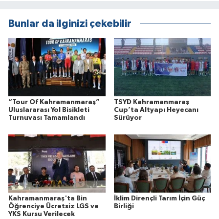
Bunlar da ilginizi çekebilir
“Tour Of Kahramanmaraş”
TSYD Kahramanmaraş
Uluslararası Yol Bisikleti
Cup’ta Altyapı Heyecanı
Turnuvası Tamamlandı
Sürüyor
Kahramanmaraş'ta Bin
İklim Dirençli Tarım İçin Güç
Öğrenciye Ücretsiz LGS ve
Birliği
YKS Kursu Verilecek