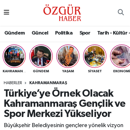
Alısveriş
MODA - GÜZELLİK
Nöbetçi Eczaneler
Gündem
Güncel
Politika
Spor
Tarih - Kültür 
Bilim / Teknoloji
Hava Durumu
Eğitim
Namaz Vakitleri
Ekonomi
Trafik Durumu
GÜNDEM
YAŞAM
SIYASET
EKONOM
KAHRAMANMARAŞ
Güncel
Süper Lig Puan Durumu ve Fikstür
HABERLER
KAHRAMANMARAŞ
Türkiye’ye Örnek Olacak
Gündem
Tüm Manşetler
Kahramanmaraş Gençlik ve
Magazin
Son Dakika Haberleri
Spor Merkezi Yükseliyor
Büyükşehir Belediyesinin gençlere yönelik vizyon
Politika
Haber Arşivi