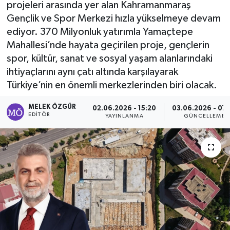
projeleri arasında yer alan Kahramanmaraş
Gençlik ve Spor Merkezi hızla yükselmeye devam
Sağlık
ediyor. 370 Milyonluk yatırımla Yamaçtepe
Mahallesi’nde hayata geçirilen proje, gençlerin
Spor
spor, kültür, sanat ve sosyal yaşam alanlarındaki
Tarih - Kültür - Sanat - Turizm
ihtiyaçlarını aynı çatı altında karşılayarak
Türkiye’nin en önemli merkezlerinden biri olacak.
Yaşam
MELEK ÖZGÜR
02.06.2026 - 15:20
03.06.2026 - 07:
EDITÖR
YAYINLANMA
GÜNCELLEME